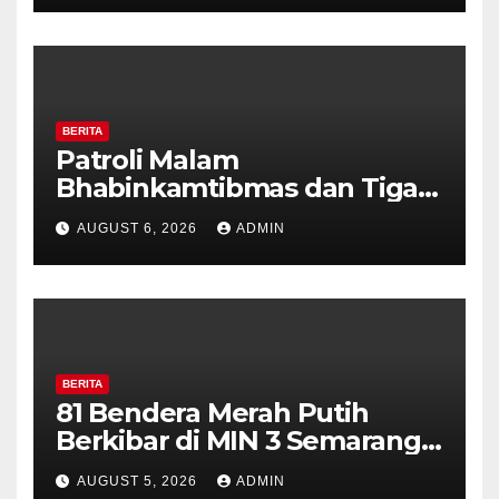
Diajak Aktifkan Ronda
BERITA
Patroli Malam
Bhabinkamtibmas dan Tiga
Pilar Kelurahan Ungaran
AUGUST 6, 2026
ADMIN
Perkuat Kamtibmas, Warga
Diajak Aktifkan Ronda
BERITA
81 Bendera Merah Putih
Berkibar di MIN 3 Semarang,
Bhabinkamtibmas Desa
AUGUST 5, 2026
ADMIN
Timpik Hadiri Peringatan