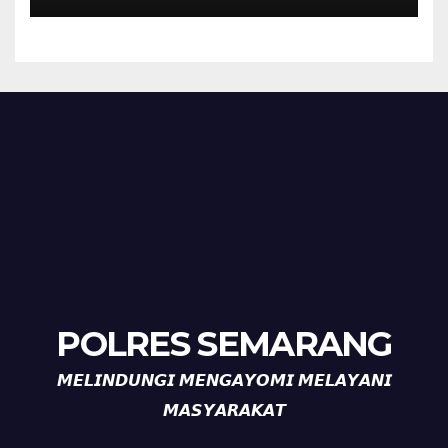
HUT ke-81 Kemerdekaan RI
POLRES SEMARANG
𝙈𝙀𝙇𝙄𝙉𝘿𝙐𝙉𝙂𝙄 𝙈𝙀𝙉𝙂𝘼𝙔𝙊𝙈𝙄 𝙈𝙀𝙇𝘼𝙔𝘼𝙉𝙄
𝙈𝘼𝙎𝙔𝘼𝙍𝘼𝙆𝘼𝙏