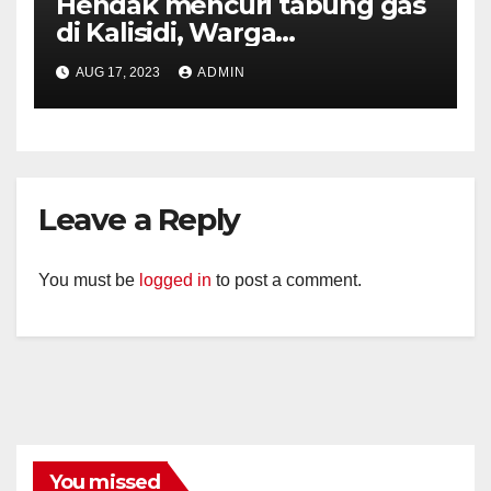
Hendak mencuri tabung gas
di Kalisidi, Warga
Gunungpati diamankan
AUG 17, 2023
ADMIN
warga.
Leave a Reply
You must be
logged in
to post a comment.
You missed