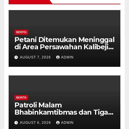
BERITA
Petani Ditemukan Meninggal
di Area Persawahan Kalibeji,
Polisi Pastikan Tidak Ada
AUGUST 7, 2026
ADMIN
Tanda Kekerasan
BERITA
Patroli Malam
Bhabinkamtibmas dan Tiga
Pilar Kelurahan Ungaran
AUGUST 6, 2026
ADMIN
Perkuat Kamtibmas, Warga