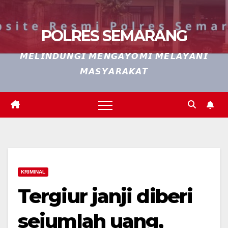
POLRES SEMARANG
𝙈𝙀𝙇𝙄𝙉𝘿𝙐𝙉𝙂𝙄 𝙈𝙀𝙉𝙂𝘼𝙔𝙊𝙈𝙄 𝙈𝙀𝙇𝘼𝙔𝘼𝙉𝙄
𝙈𝘼𝙎𝙔𝘼𝙍𝘼𝙆𝘼𝙏
KRIMINAL
Tergiur janji diberi
sejumlah uang,