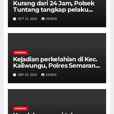
Kurang dari 24 Jam, Polsek
Tuntang tangkap pelaku
penusukan karyawan
OCT 21, 2023
ADMIN
Koperasi.
KRIMINAL
Kejadian perkelahian di Kec.
Kaliwungu, Polres Semarang
Gelar Press Release.
SEP 15, 2023
ADMIN
KRIMINAL