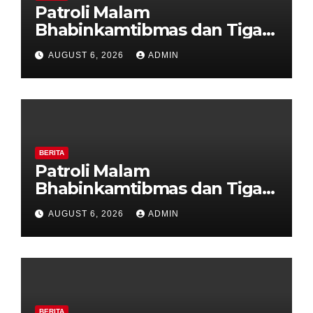
Patroli Malam
Bhabinkamtibmas dan Tiga
Pilar Kelurahan Ungaran
AUGUST 6, 2026
ADMIN
Perkuat Kamtibmas, Warga
Diajak Aktifkan Ronda
BERITA
Patroli Malam
Bhabinkamtibmas dan Tiga
Pilar Kelurahan Ungaran
AUGUST 6, 2026
ADMIN
Perkuat Kamtibmas, Warga
Diajak Aktifkan Ronda
BERITA