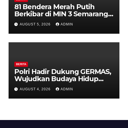
81 Bendera Merah Putih
Berkibar di MIN 3 Semarang,
Bhabinkamtibmas Desa
AUGUST 5, 2026
ADMIN
Timpik Hadiri Peringatan
HUT ke-81 Kemerdekaan RI
BERITA
Polri Hadir Dukung GERMAS,
Wujudkan Budaya Hidup
Sehat di Kecamatan Pabelan
AUGUST 4, 2026
ADMIN