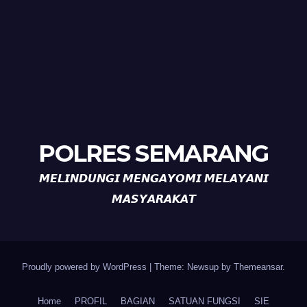
POLRES SEMARANG
𝙈𝙀𝙇𝙄𝙉𝘿𝙐𝙉𝙂𝙄 𝙈𝙀𝙉𝙂𝘼𝙔𝙊𝙈𝙄 𝙈𝙀𝙇𝘼𝙔𝘼𝙉𝙄
𝙈𝘼𝙎𝙔𝘼𝙍𝘼𝙆𝘼𝙏
Proudly powered by WordPress
|
Theme: Newsup by
Themeansar
.
Home
PROFIL
BAGIAN
SATUAN FUNGSI
SIE