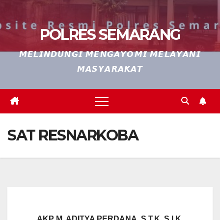
POLRES SEMARANG
𝙈𝙀𝙇𝙄𝙉𝘿𝙐𝙉𝙂𝙄 𝙈𝙀𝙉𝙂𝘼𝙔𝙊𝙈𝙄 𝙈𝙀𝙇𝘼𝙔𝘼𝙉𝙄
𝙈𝘼𝙎𝙔𝘼𝙍𝘼𝙆𝘼𝙏
SAT RESNARKOBA
AKP M. ADITYA PERDANA, S.T.K, S.I.K.