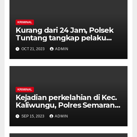
KRIMINAL
Kurang dari 24 Jam, Polsek
Tuntang tangkap pelaku
penusukan karyawan
OCT 21, 2023
ADMIN
Koperasi.
KRIMINAL
Kejadian perkelahian di Kec.
Kaliwungu, Polres Semarang
Gelar Press Release.
SEP 15, 2023
ADMIN