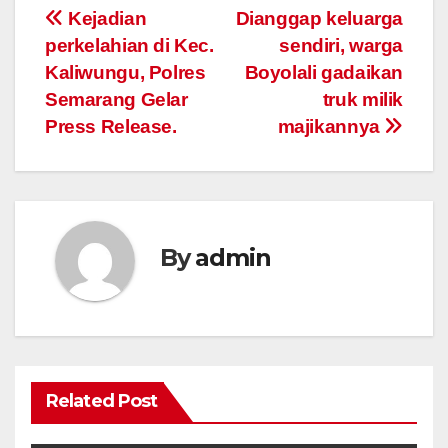
Post
Kejadian
Dianggap keluarga
perkelahian di Kec.
sendiri, warga
navigation
Kaliwungu, Polres
Boyolali gadaikan
Semarang Gelar
truk milik
Press Release.
majikannya
By
admin
Related Post