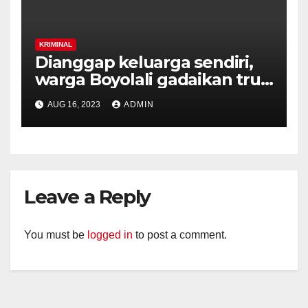
KRIMINAL
Dianggap keluarga sendiri,
warga Boyolali gadaikan truk
milik majikannya
AUG 16, 2023
ADMIN
Leave a Reply
You must be
logged in
to post a comment.