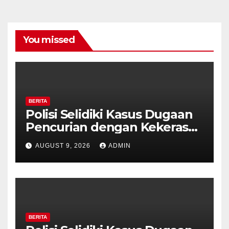
You missed
BERITA
Polisi Selidiki Kasus Dugaan
Pencurian dengan Kekerasan
di Counter HP Royal Phone
AUGUST 9, 2026
ADMIN
Ambarawa.
BERITA