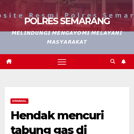
POLRES SEMARANG
𝙈𝙀𝙇𝙄𝙉𝘿𝙐𝙉𝙂𝙄 𝙈𝙀𝙉𝙂𝘼𝙔𝙊𝙈𝙄 𝙈𝙀𝙇𝘼𝙔𝘼𝙉𝙄
𝙈𝘼𝙎𝙔𝘼𝙍𝘼𝙆𝘼𝙏
KRIMINAL
Hendak mencuri
tabung gas di