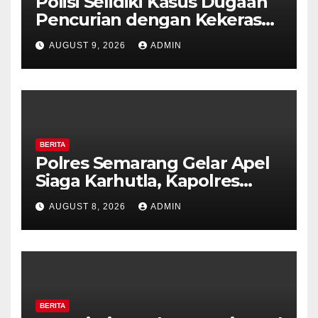
Polisi Selidiki Kasus Dugaan
Pencurian dengan Kekerasan
di Counter HP Royal Phone
AUGUST 9, 2026
ADMIN
Ambarawa.
BERITA
Polres Semarang Gelar Apel
Siaga Karhutla, Kapolres
Tekankan Sinergi dan
AUGUST 8, 2026
ADMIN
Kesiapsiagaan Hadapi Musim
Kemarau.
BERITA