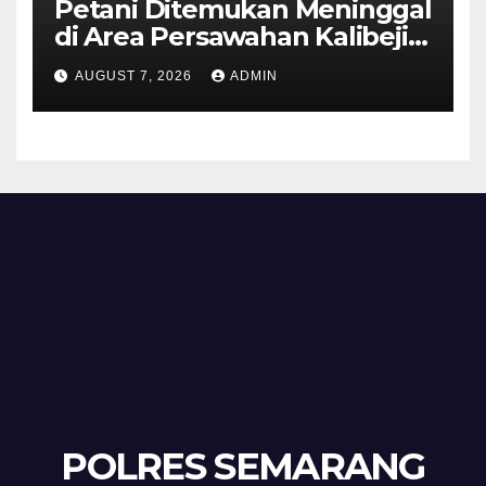
Petani Ditemukan Meninggal
di Area Persawahan Kalibeji,
Polisi Pastikan Tidak Ada
AUGUST 7, 2026
ADMIN
Tanda Kekerasan
POLRES SEMARANG