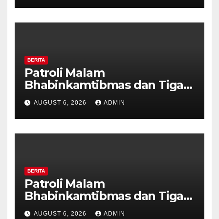
BERITA
Patroli Malam
Bhabinkamtibmas dan Tiga
Pilar Kelurahan Ungaran
AUGUST 6, 2026
ADMIN
Perkuat Kamtibmas, Warga
Diajak Aktifkan Ronda
BERITA
Patroli Malam
Bhabinkamtibmas dan Tiga
Pilar Kelurahan Ungaran
AUGUST 6, 2026
ADMIN