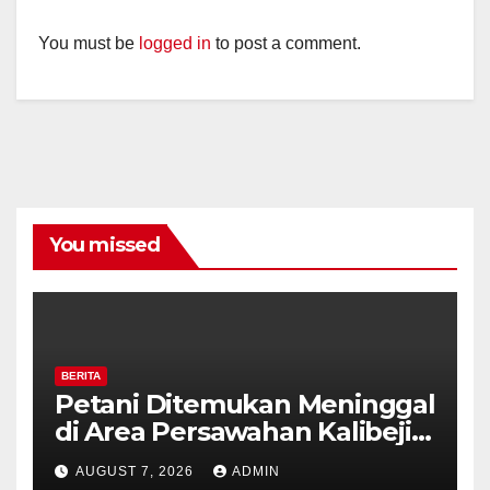
You must be
logged in
to post a comment.
You missed
BERITA
Petani Ditemukan Meninggal
di Area Persawahan Kalibeji,
Polisi Pastikan Tidak Ada
AUGUST 7, 2026
ADMIN
Tanda Kekerasan