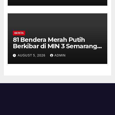
Perkuat Kamtibmas, Warga
Diajak Aktifkan Ronda
BERITA
81 Bendera Merah Putih
Berkibar di MIN 3 Semarang,
Bhabinkamtibmas Desa
AUGUST 5, 2026
ADMIN
Timpik Hadiri Peringatan
HUT ke-81 Kemerdekaan RI