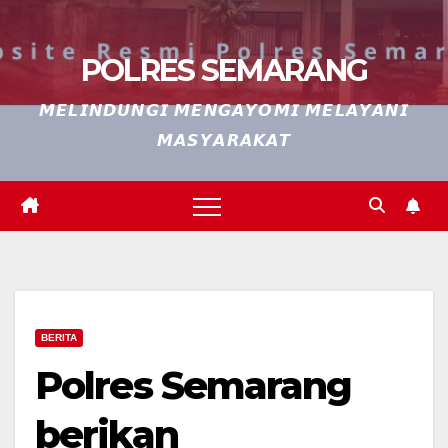
POLRES SEMARANG
𝙈𝙀𝙇𝙄𝙉𝘿𝙐𝙉𝙂𝙄 𝙈𝙀𝙉𝙂𝘼𝙔𝙊𝙈𝙄 𝙈𝙀𝙇𝘼𝙔𝘼𝙉𝙄
𝙈𝘼𝙎𝙔𝘼𝙍𝘼𝙆𝘼𝙏
BERITA
Polres Semarang
berikan