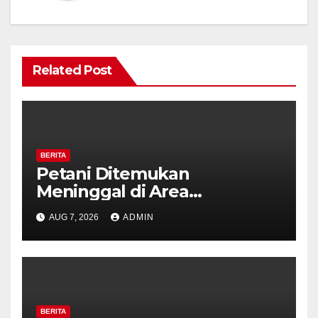
Related Post
BERITA
Petani Ditemukan
Meninggal di Area
Persawahan Kalibeji, Polisi
AUG 7, 2026
ADMIN
Pastikan Tidak Ada Tanda
Kekerasan
BERITA