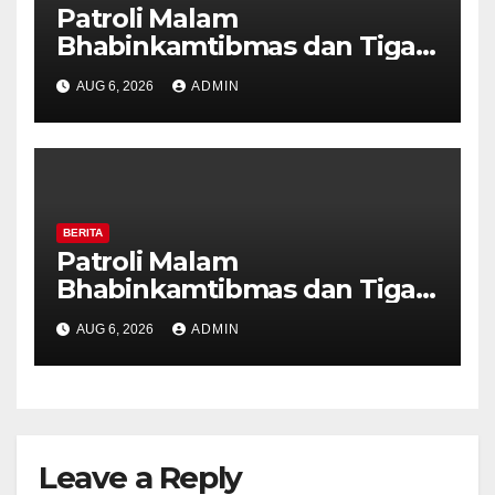
Patroli Malam
Bhabinkamtibmas dan Tiga
Pilar Kelurahan Ungaran
AUG 6, 2026
ADMIN
Perkuat Kamtibmas, Warga
Diajak Aktifkan Ronda
BERITA
Patroli Malam
Bhabinkamtibmas dan Tiga
Pilar Kelurahan Ungaran
AUG 6, 2026
ADMIN
Perkuat Kamtibmas, Warga
Diajak Aktifkan Ronda
Leave a Reply