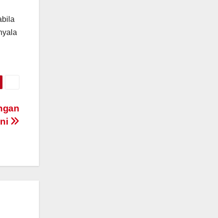
bila
nyala
engan
Ini