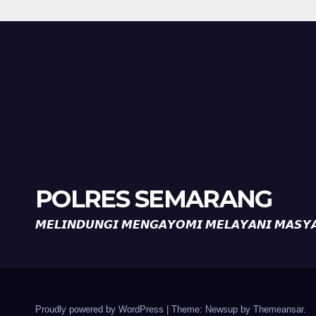
Tanda Kekerasan
Kam
Diaj
Ron
POLRES SEMARANG
𝙈𝙀𝙇𝙄𝙉𝘿𝙐𝙉𝙂𝙄 𝙈𝙀𝙉𝙂𝘼𝙔𝙊𝙈𝙄 𝙈𝙀𝙇𝘼𝙔𝘼𝙉𝙄 𝙈𝘼𝙎𝙔
Proudly powered by WordPress
|
Theme: Newsup by
Themeansar
.