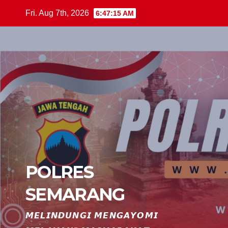
Skip
Fri. Aug 7th, 2026
6:47:16 AM
to
content
POLRES
SEMARANG
𝙈𝙀𝙇𝙄𝙉𝘿𝙐𝙉𝙂𝙄 𝙈𝙀𝙉𝙂𝘼𝙔𝙊𝙈𝙄