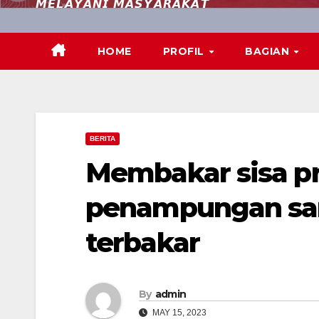
𝙈𝙀𝙇𝘼𝙔𝘼𝙉𝙄 𝙈𝘼𝙎𝙔𝘼𝙍𝘼𝙆𝘼𝙏
HOME
PROFIL
BAGIAN
BERITA
Membakar sisa pr
penampungan sam
terbakar
By
admin
MAY 15, 2023