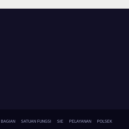
rga
Peringatan HUT ke-
81 Kemerdekaan RI
BAGIAN
SATUAN FUNGSI
SIE
PELAYANAN
POLSEK