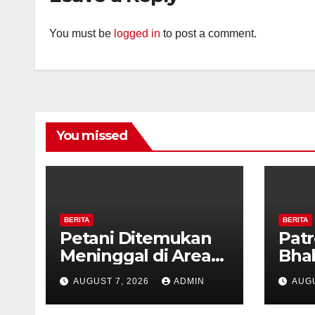
You must be
logged in
to post a comment.
You missed
BERITA
BERITA
Petani Ditemukan
Patr
Meninggal di Area
Bha
Persawahan
dan 
AUGUST 7, 2026
ADMIN
AUGU
Kalibeji, Polisi
Kel
Pastikan Tidak Ada
Per