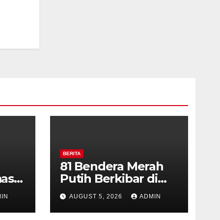
BERITA
81 Bendera Merah
as
Putih Berkibar di
MIN 3 Semarang,
IN
AUGUST 5, 2026
ADMIN
ran
Bhabinkamtibmas
Desa Timpik Hadiri