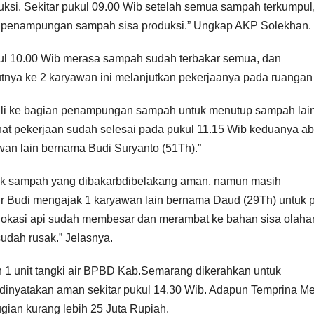
ksi. Sekitar pukul 09.00 Wib setelah semua sampah terkumpul
 penampungan sampah sisa produksi.” Ungkap AKP Solekhan.
ul 10.00 Wib merasa sampah sudah terbakar semua, dan
utnya ke 2 karyawan ini melanjutkan pekerjaanya pada ruangan 
ali ke bagian penampungan sampah untuk menutup sampah lai
hat pekerjaan sudah selesai pada pukul 11.15 Wib keduanya a
awan lain bernama Budi Suryanto (51Th).”
ntuk sampah yang dibakarbdibelakang aman, namun masih
dr Budi mengajak 1 karyawan lain bernama Daud (29Th) untuk p
okasi api sudah membesar dan merambat ke bahan sisa olahan
sudah rusak.” Jelasnya.
 1 unit tangki air BPBD Kab.Semarang dikerahkan untuk
dinyatakan aman sekitar pukul 14.30 Wib. Adapun Temprina M
gian kurang lebih 25 Juta Rupiah.