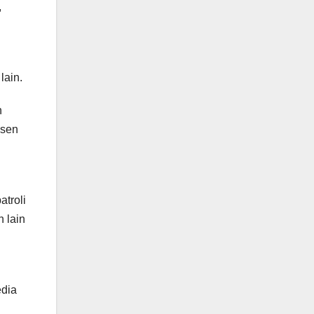
,
lain.
n
bsen
atroli
 lain
edia