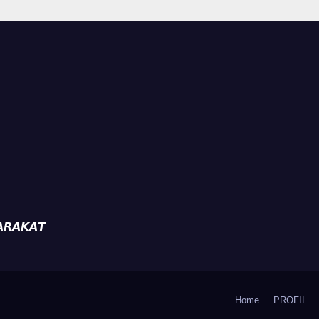
tibmas, Warga
Kamtibmas, Wa
ak Aktifkan
Diajak Aktifkan
da
Ronda
𝙍𝘼𝙆𝘼𝙏
Home
PROFIL