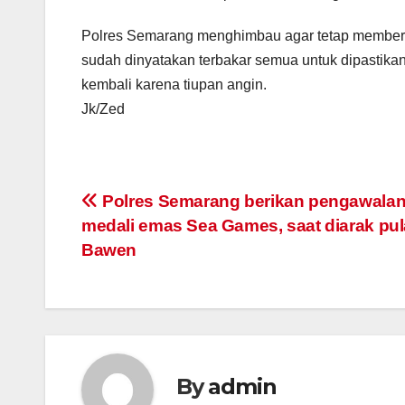
Polres Semarang menghimbau agar tetap memberi
sudah dinyatakan terbakar semua untuk dipastikan
kembali karena tiupan angin.
Jk/Zed
Post
Polres Semarang berikan pengawalan
medali emas Sea Games, saat diarak pu
navigation
Bawen
By
admin