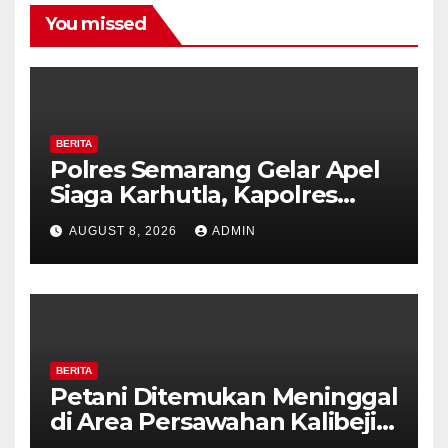
You missed
BERITA
Polres Semarang Gelar Apel
Siaga Karhutla, Kapolres
Tekankan Sinergi dan
AUGUST 8, 2026
ADMIN
Kesiapsiagaan Hadapi Musim
Kemarau.
BERITA
Petani Ditemukan Meninggal
di Area Persawahan Kalibeji,
Polisi Pastikan Tidak Ada