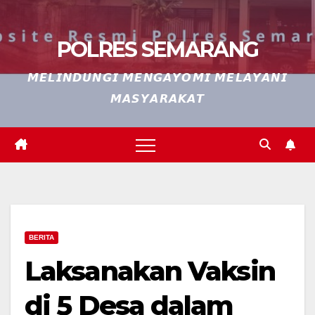
POLRES SEMARANG
𝙈𝙀𝙇𝙄𝙉𝘿𝙐𝙉𝙂𝙄 𝙈𝙀𝙉𝙂𝘼𝙔𝙊𝙈𝙄 𝙈𝙀𝙇𝘼𝙔𝘼𝙉𝙄
𝙈𝘼𝙎𝙔𝘼𝙍𝘼𝙆𝘼𝙏
BERITA
Laksanakan Vaksin
di 5 Desa dalam