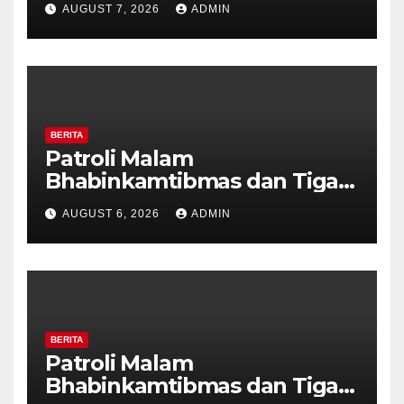
AUGUST 7, 2026
ADMIN
Tanda Kekerasan
BERITA
Patroli Malam
Bhabinkamtibmas dan Tiga
Pilar Kelurahan Ungaran
AUGUST 6, 2026
ADMIN
Perkuat Kamtibmas, Warga
Diajak Aktifkan Ronda
BERITA
Patroli Malam
Bhabinkamtibmas dan Tiga