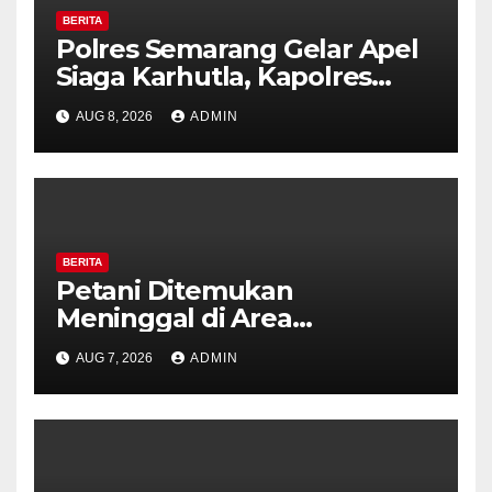
BERITA
Polres Semarang Gelar Apel
Siaga Karhutla, Kapolres
Tekankan Sinergi dan
AUG 8, 2026
ADMIN
Kesiapsiagaan Hadapi Musim
Kemarau.
BERITA
Petani Ditemukan
Meninggal di Area
Persawahan Kalibeji, Polisi
AUG 7, 2026
ADMIN
Pastikan Tidak Ada Tanda
Kekerasan