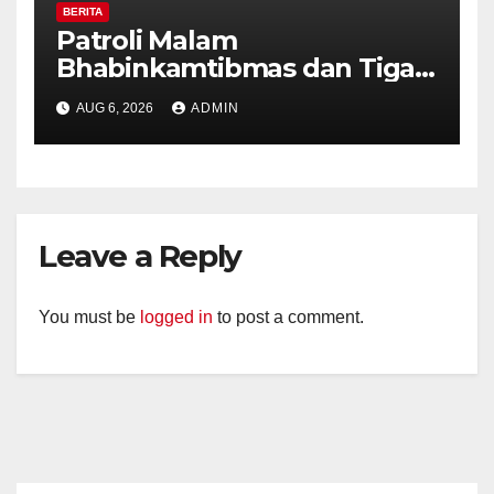
BERITA
Patroli Malam
Bhabinkamtibmas dan Tiga
Pilar Kelurahan Ungaran
AUG 6, 2026
ADMIN
Perkuat Kamtibmas, Warga
Diajak Aktifkan Ronda
Leave a Reply
You must be
logged in
to post a comment.