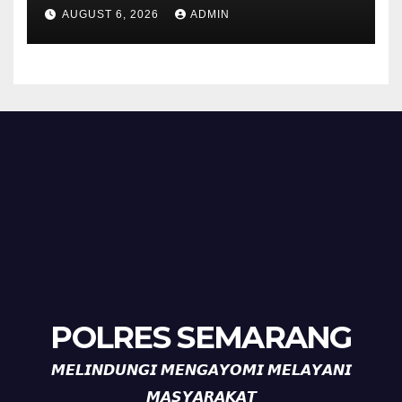
Pilar Kelurahan Ungaran
AUGUST 6, 2026
ADMIN
Perkuat Kamtibmas, Warga
Diajak Aktifkan Ronda
POLRES SEMARANG
𝙈𝙀𝙇𝙄𝙉𝘿𝙐𝙉𝙂𝙄 𝙈𝙀𝙉𝙂𝘼𝙔𝙊𝙈𝙄 𝙈𝙀𝙇𝘼𝙔𝘼𝙉𝙄
𝙈𝘼𝙎𝙔𝘼𝙍𝘼𝙆𝘼𝙏