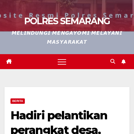
POLRES SEMARANG
𝙈𝙀𝙇𝙄𝙉𝘿𝙐𝙉𝙂𝙄 𝙈𝙀𝙉𝙂𝘼𝙔𝙊𝙈𝙄 𝙈𝙀𝙇𝘼𝙔𝘼𝙉𝙄
𝙈𝘼𝙎𝙔𝘼𝙍𝘼𝙆𝘼𝙏
BERITA
Hadiri pelantikan
perangkat desa,