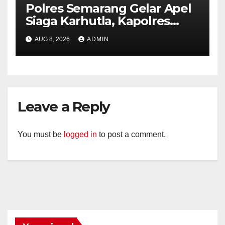
Polres Semarang Gelar Apel
Siaga Karhutla, Kapolres
Tekankan Sinergi dan
AUG 8, 2026
ADMIN
Kesiapsiagaan Hadapi Musim
Kemarau.
Leave a Reply
You must be
logged in
to post a comment.