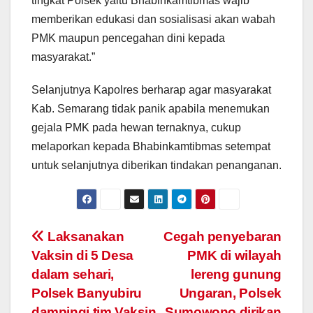
tingkat Polsek yaitu Bhabinkamtibmas wajib
memberikan edukasi dan sosialisasi akan wabah
PMK maupun pencegahan dini kepada
masyarakat.”
Selanjutnya Kapolres berharap agar masyarakat
Kab. Semarang tidak panik apabila menemukan
gejala PMK pada hewan ternaknya, cukup
melaporkan kepada Bhabinkamtibmas setempat
untuk selanjutnya diberikan tindakan penanganan.
Post
Laksanakan
Cegah penyebaran
Vaksin di 5 Desa
PMK di wilayah
navigation
dalam sehari,
lereng gunung
Polsek Banyubiru
Ungaran, Polsek
dampingi tim Vaksin
Sumowono dirikan