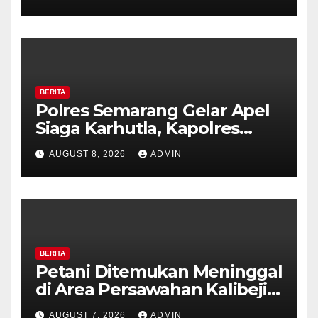
Ambarawa.
BERITA
Polres Semarang Gelar Apel
Siaga Karhutla, Kapolres
Tekankan Sinergi dan
AUGUST 8, 2026
ADMIN
Kesiapsiagaan Hadapi Musim
Kemarau.
BERITA
Petani Ditemukan Meninggal
di Area Persawahan Kalibeji,
Polisi Pastikan Tidak Ada
AUGUST 7, 2026
ADMIN