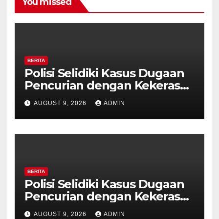
You missed
BERITA
Polisi Selidiki Kasus Dugaan
Pencurian dengan Kekerasan
di Counter HP Royal Phone
AUGUST 9, 2026
ADMIN
Ambarawa.
BERITA
Polisi Selidiki Kasus Dugaan
Pencurian dengan Kekerasan
di Counter HP Royal Phone
AUGUST 9, 2026
ADMIN