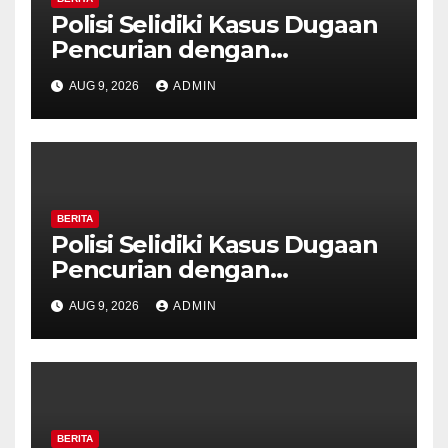
Polisi Selidiki Kasus Dugaan
Pencurian dengan
Kekerasan di Counter HP
AUG 9, 2026
ADMIN
Royal Phone Ambarawa.
BERITA
Polisi Selidiki Kasus Dugaan
Pencurian dengan
Kekerasan di Counter HP
AUG 9, 2026
ADMIN
Royal Phone Ambarawa.
BERITA