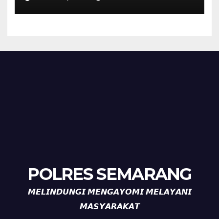
Tanda Kekerasan
POLRES SEMARANG
𝙈𝙀𝙇𝙄𝙉𝘿𝙐𝙉𝙂𝙄 𝙈𝙀𝙉𝙂𝘼𝙔𝙊𝙈𝙄 𝙈𝙀𝙇𝘼𝙔𝘼𝙉𝙄
𝙈𝘼𝙎𝙔𝘼𝙍𝘼𝙆𝘼𝙏