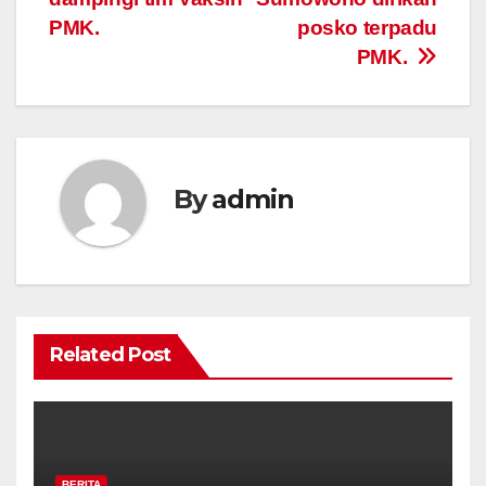
PMK.
posko terpadu
PMK.
By
admin
Related Post
BERITA