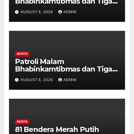
Bhabinkamtibmas dan Tiga
Pilar Kelurahan Ungaran
AUGUST 6, 2026
ADMIN
Perkuat Kamtibmas, Warga
Diajak Aktifkan Ronda
BERITA
Patroli Malam
Bhabinkamtibmas dan Tiga
Pilar Kelurahan Ungaran
AUGUST 6, 2026
ADMIN
Perkuat Kamtibmas, Warga
Diajak Aktifkan Ronda
BERITA
81 Bendera Merah Putih