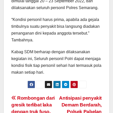
dimulai tanggal 20 – 23 September 2022, dan
dilaksanakan seluruh personil Polres Semarang.
“Kondisi personil harus prima, apabila ada gejala
timbulnya suatu penyakit bisa langsung diadakan
penanganan dini kepada anggota tersebut.”
Tambahnya.
Kabag SDM berharap dengan dilaksanakan
kegiatan ini, Seluruh personil Polri dapat menjaga
kondisi fisik tiap personil sehari hari termasuk pola
makan setiap hari.
Post
Rombongan dari
Antisipasi penyakit
gresik terlibat laka
Demam Berdarah,
navigation
dengan truk fuso,
Polsek Pabelan