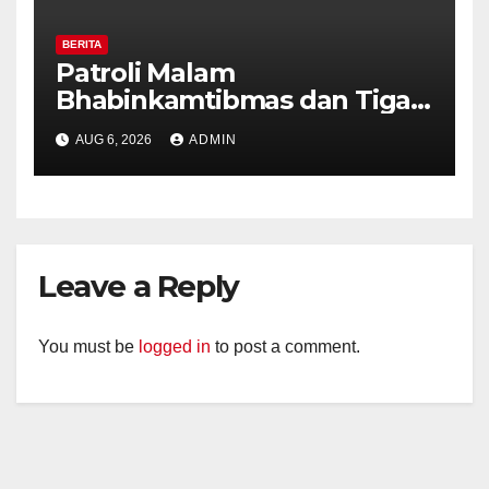
BERITA
Patroli Malam
Bhabinkamtibmas dan Tiga
Pilar Kelurahan Ungaran
AUG 6, 2026
ADMIN
Perkuat Kamtibmas, Warga
Diajak Aktifkan Ronda
Leave a Reply
You must be
logged in
to post a comment.