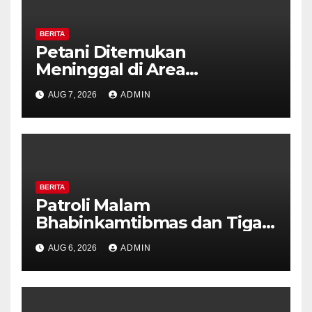
BERITA
Petani Ditemukan
Meninggal di Area
Persawahan Kalibeji, Polisi
AUG 7, 2026
ADMIN
Pastikan Tidak Ada Tanda
Kekerasan
BERITA
Patroli Malam
Bhabinkamtibmas dan Tiga
Pilar Kelurahan Ungaran
AUG 6, 2026
ADMIN
Perkuat Kamtibmas, Warga
Diajak Aktifkan Ronda