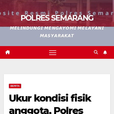
POLRES SEMARANG
𝙈𝙀𝙇𝙄𝙉𝘿𝙐𝙉𝙂𝙄 𝙈𝙀𝙉𝙂𝘼𝙔𝙊𝙈𝙄 𝙈𝙀𝙇𝘼𝙔𝘼𝙉𝙄
𝙈𝘼𝙎𝙔𝘼𝙍𝘼𝙆𝘼𝙏
BERITA
Ukur kondisi fisik
anggota, Polres