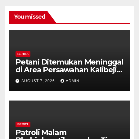
You missed
BERITA
Petani Ditemukan Meninggal
di Area Persawahan Kalibeji,
Polisi Pastikan Tidak Ada
AUGUST 7, 2026
ADMIN
Tanda Kekerasan
BERITA
Patroli Malam