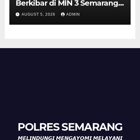
Berkibar di MIN 3 Semarang,
Bhabinkamtibmas Desa
AUGUST 5, 2026
ADMIN
Timpik Hadiri Peringatan
HUT ke-81 Kemerdekaan RI
POLRES SEMARANG
𝙈𝙀𝙇𝙄𝙉𝘿𝙐𝙉𝙂𝙄 𝙈𝙀𝙉𝙂𝘼𝙔𝙊𝙈𝙄 𝙈𝙀𝙇𝘼𝙔𝘼𝙉𝙄