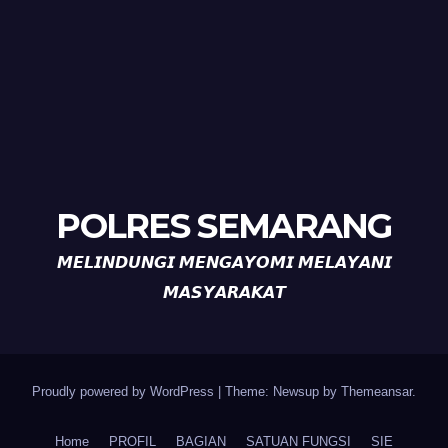
POLRES SEMARANG
𝙈𝙀𝙇𝙄𝙉𝘿𝙐𝙉𝙂𝙄 𝙈𝙀𝙉𝙂𝘼𝙔𝙊𝙈𝙄 𝙈𝙀𝙇𝘼𝙔𝘼𝙉𝙄
𝙈𝘼𝙎𝙔𝘼𝙍𝘼𝙆𝘼𝙏
Proudly powered by WordPress
|
Theme: Newsup by
Themeansar
.
Home
PROFIL
BAGIAN
SATUAN FUNGSI
SIE