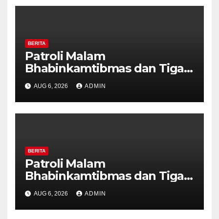
BERITA
Patroli Malam
Bhabinkamtibmas dan Tiga
Pilar Kelurahan Ungaran
AUG 6, 2026
ADMIN
Perkuat Kamtibmas, Warga
Diajak Aktifkan Ronda
BERITA
Patroli Malam
Bhabinkamtibmas dan Tiga
Pilar Kelurahan Ungaran
AUG 6, 2026
ADMIN
Perkuat Kamtibmas, Warga
Diajak Aktifkan Ronda