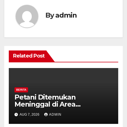
By
admin
Related Post
BERITA
Petani Ditemukan
Meninggal di Area
Persawahan Kalibeji, Polisi
AUG 7, 2026
ADMIN
Pastikan Tidak Ada Tanda
Kekerasan