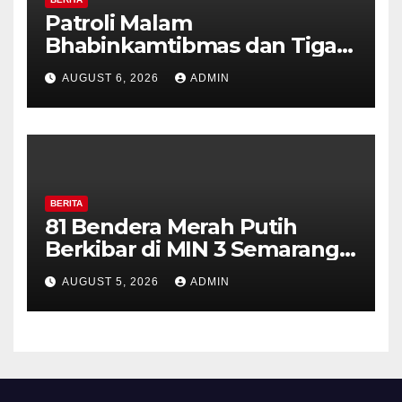
Patroli Malam
Bhabinkamtibmas dan Tiga
Pilar Kelurahan Ungaran
AUGUST 6, 2026
ADMIN
Perkuat Kamtibmas, Warga
Diajak Aktifkan Ronda
BERITA
81 Bendera Merah Putih
Berkibar di MIN 3 Semarang,
Bhabinkamtibmas Desa
AUGUST 5, 2026
ADMIN
Timpik Hadiri Peringatan
HUT ke-81 Kemerdekaan RI