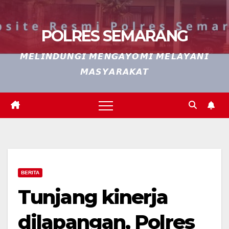
POLRES SEMARANG
𝙈𝙀𝙇𝙄𝙉𝘿𝙐𝙉𝙂𝙄 𝙈𝙀𝙉𝙂𝘼𝙔𝙊𝙈𝙄 𝙈𝙀𝙇𝘼𝙔𝘼𝙉𝙄
𝙈𝘼𝙎𝙔𝘼𝙍𝘼𝙆𝘼𝙏
BERITA
Tunjang kinerja
dilapangan, Polres