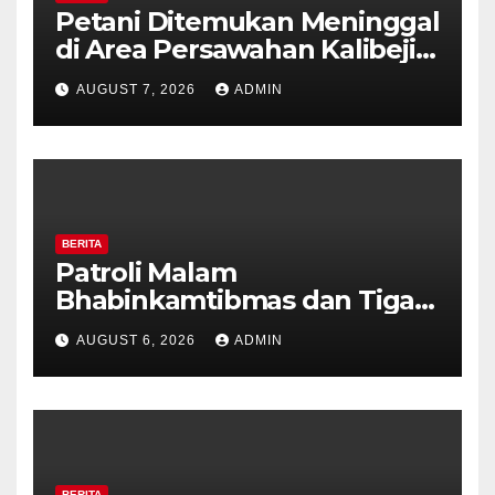
Petani Ditemukan Meninggal
di Area Persawahan Kalibeji,
Polisi Pastikan Tidak Ada
AUGUST 7, 2026
ADMIN
Tanda Kekerasan
BERITA
Patroli Malam
Bhabinkamtibmas dan Tiga
Pilar Kelurahan Ungaran
AUGUST 6, 2026
ADMIN
Perkuat Kamtibmas, Warga
Diajak Aktifkan Ronda
BERITA