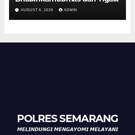
Pilar Kelurahan Ungaran
AUGUST 6, 2026
ADMIN
Perkuat Kamtibmas, Warga
Diajak Aktifkan Ronda
POLRES SEMARANG
𝙈𝙀𝙇𝙄𝙉𝘿𝙐𝙉𝙂𝙄 𝙈𝙀𝙉𝙂𝘼𝙔𝙊𝙈𝙄 𝙈𝙀𝙇𝘼𝙔𝘼𝙉𝙄