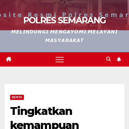
POLRES SEMARANG
𝙈𝙀𝙇𝙄𝙉𝘿𝙐𝙉𝙂𝙄 𝙈𝙀𝙉𝙂𝘼𝙔𝙊𝙈𝙄 𝙈𝙀𝙇𝘼𝙔𝘼𝙉𝙄
𝙈𝘼𝙎𝙔𝘼𝙍𝘼𝙆𝘼𝙏
BERITA
Tingkatkan
kemampuan