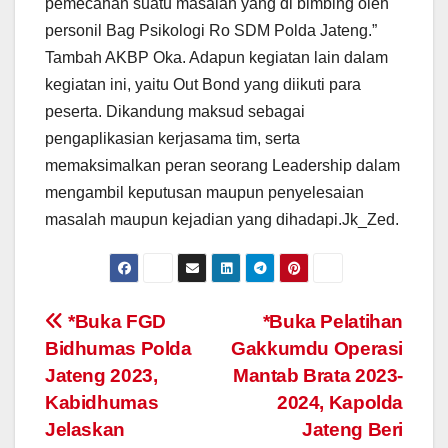
pemecahan suatu masalah yang di bimbing oleh
personil Bag Psikologi Ro SDM Polda Jateng.”
Tambah AKBP Oka. Adapun kegiatan lain dalam
kegiatan ini, yaitu Out Bond yang diikuti para
peserta. Dikandung maksud sebagai
pengaplikasian kerjasama tim, serta
memaksimalkan peran seorang Leadership dalam
mengambil keputusan maupun penyelesaian
masalah maupun kejadian yang dihadapi.Jk_Zed.
Post
*Buka FGD
*Buka Pelatihan
Bidhumas Polda
Gakkumdu Operasi
navigation
Jateng 2023,
Mantab Brata 2023-
Kabidhumas
2024, Kapolda
Jelaskan
Jateng Beri