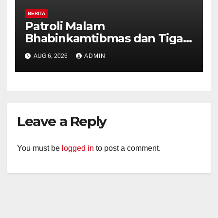
BERITA
Patroli Malam
Bhabinkamtibmas dan Tiga
Pilar Kelurahan Ungaran
AUG 6, 2026
ADMIN
Perkuat Kamtibmas, Warga
Diajak Aktifkan Ronda
Leave a Reply
You must be
logged in
to post a comment.