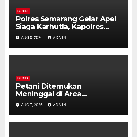
BERITA
Polres Semarang Gelar Apel
Siaga Karhutla, Kapolres
Tekankan Sinergi dan
AUG 8, 2026
ADMIN
Kesiapsiagaan Hadapi Musim
Kemarau.
BERITA
Petani Ditemukan
Meninggal di Area
Persawahan Kalibeji, Polisi
AUG 7, 2026
ADMIN
Pastikan Tidak Ada Tanda
Kekerasan