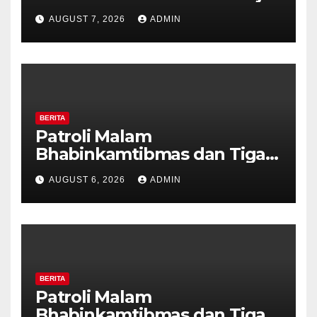
Polisi Pastikan Tidak Ada
AUGUST 7, 2026
ADMIN
Tanda Kekerasan
BERITA
Patroli Malam
Bhabinkamtibmas dan Tiga
Pilar Kelurahan Ungaran
AUGUST 6, 2026
ADMIN
Perkuat Kamtibmas, Warga
Diajak Aktifkan Ronda
BERITA
Patroli Malam
Bhabinkamtibmas dan Tiga