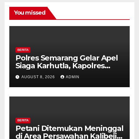
You missed
BERITA
Polres Semarang Gelar Apel
Siaga Karhutla, Kapolres
Tekankan Sinergi dan
AUGUST 8, 2026
ADMIN
Kesiapsiagaan Hadapi Musim
Kemarau.
BERITA
Petani Ditemukan Meninggal
di Area Persawahan Kalibeji,