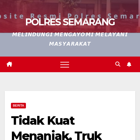
POLRES SEMARANG
𝙈𝙀𝙇𝙄𝙉𝘿𝙐𝙉𝙂𝙄 𝙈𝙀𝙉𝙂𝘼𝙔𝙊𝙈𝙄 𝙈𝙀𝙇𝘼𝙔𝘼𝙉𝙄
𝙈𝘼𝙎𝙔𝘼𝙍𝘼𝙆𝘼𝙏
BERITA
Tidak Kuat
Menanjak, Truk