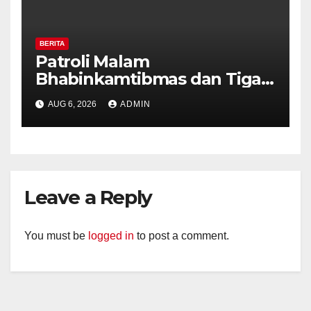
BERITA
Patroli Malam
Bhabinkamtibmas dan Tiga
Pilar Kelurahan Ungaran
AUG 6, 2026
ADMIN
Perkuat Kamtibmas, Warga
Diajak Aktifkan Ronda
Leave a Reply
You must be
logged in
to post a comment.