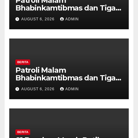
Patroli Malam
Bhabinkamtibmas dan Tiga
Pilar Kelurahan Ungaran
AUGUST 6, 2026
ADMIN
Perkuat Kamtibmas, Warga
Diajak Aktifkan Ronda
BERITA
Patroli Malam
Bhabinkamtibmas dan Tiga
Pilar Kelurahan Ungaran
AUGUST 6, 2026
ADMIN
Perkuat Kamtibmas, Warga
Diajak Aktifkan Ronda
BERITA