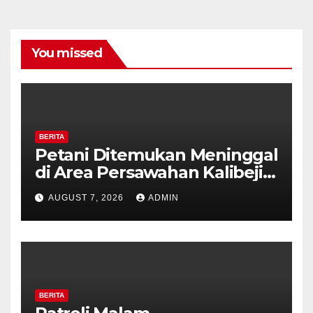
You missed
BERITA
Petani Ditemukan Meninggal
di Area Persawahan Kalibeji,
Polisi Pastikan Tidak Ada
AUGUST 7, 2026
ADMIN
Tanda Kekerasan
BERITA