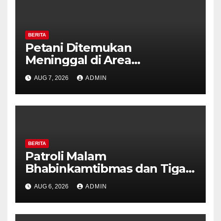
BERITA
Petani Ditemukan
Meninggal di Area
Persawahan Kalibeji, Polisi
AUG 7, 2026
ADMIN
Pastikan Tidak Ada Tanda
Kekerasan
BERITA
Patroli Malam
Bhabinkamtibmas dan Tiga
Pilar Kelurahan Ungaran
AUG 6, 2026
ADMIN
Perkuat Kamtibmas, Warga
Diajak Aktifkan Ronda