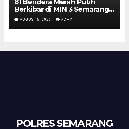
81 Bendera Merah Putih
Berkibar di MIN 3 Semarang,
Bhabinkamtibmas Desa
AUGUST 5, 2026
ADMIN
Timpik Hadiri Peringatan
HUT ke-81 Kemerdekaan RI
POLRES SEMARANG