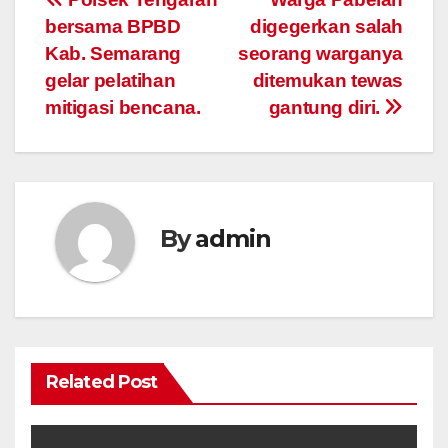
Post
bersama BPBD
digegerkan salah
navigation
Kab. Semarang
seorang warganya
gelar pelatihan
ditemukan tewas
mitigasi bencana.
gantung diri.
By
admin
Related Post