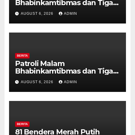
Bhabinkamtibmas dan Tiga
Pilar Kelurahan Ungaran
AUGUST 6, 2026
ADMIN
Perkuat Kamtibmas, Warga
Diajak Aktifkan Ronda
BERITA
Patroli Malam
Bhabinkamtibmas dan Tiga
Pilar Kelurahan Ungaran
AUGUST 6, 2026
ADMIN
Perkuat Kamtibmas, Warga
Diajak Aktifkan Ronda
BERITA
81 Bendera Merah Putih