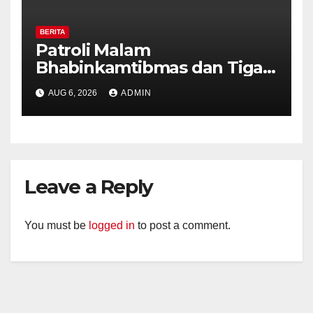
BERITA
Patroli Malam
Bhabinkamtibmas dan Tiga
Pilar Kelurahan Ungaran
AUG 6, 2026
ADMIN
Perkuat Kamtibmas, Warga
Diajak Aktifkan Ronda
Leave a Reply
You must be
logged in
to post a comment.