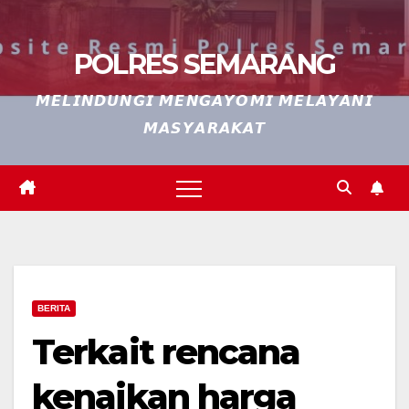
POLRES SEMARANG
𝙈𝙀𝙇𝙄𝙉𝘿𝙐𝙉𝙂𝙄 𝙈𝙀𝙉𝙂𝘼𝙔𝙊𝙈𝙄 𝙈𝙀𝙇𝘼𝙔𝘼𝙉𝙄
𝙈𝘼𝙎𝙔𝘼𝙍𝘼𝙆𝘼𝙏
BERITA
Terkait rencana
kenaikan harga