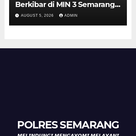
Berkibar di MIN 3 Semarang,
Bhabinkamtibmas Desa
AUGUST 5, 2026
ADMIN
Timpik Hadiri Peringatan
HUT ke-81 Kemerdekaan RI
POLRES SEMARANG
𝙈𝙀𝙇𝙄𝙉𝘿𝙐𝙉𝙂𝙄 𝙈𝙀𝙉𝙂𝘼𝙔𝙊𝙈𝙄 𝙈𝙀𝙇𝘼𝙔𝘼𝙉𝙄