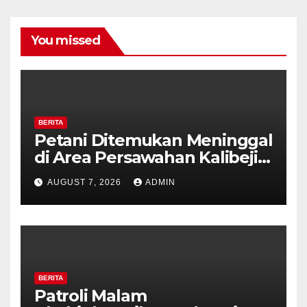
You missed
BERITA
Petani Ditemukan Meninggal
di Area Persawahan Kalibeji,
Polisi Pastikan Tidak Ada
AUGUST 7, 2026
ADMIN
Tanda Kekerasan
BERITA
Patroli Malam