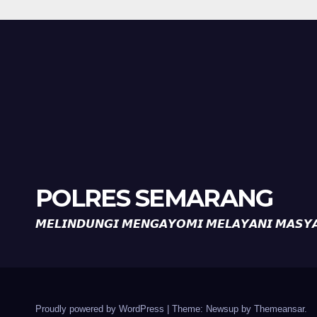
POLRES SEMARANG
𝙈𝙀𝙇𝙄𝙉𝘿𝙐𝙉𝙂𝙄 𝙈𝙀𝙉𝙂𝘼𝙔𝙊𝙈𝙄 𝙈𝙀𝙇𝘼𝙔𝘼𝙉𝙄 𝙈𝘼𝙎𝙔
Proudly powered by WordPress
|
Theme: Newsup by
Themeansar
.