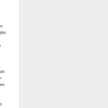
an
ngka
n
i
tas
n
ara
as