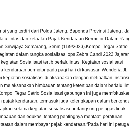
i yang terdiri dari Polda Jateng, Bapenda Provinsi Jateng , d
rlalu lintas dan ketaatan Pajak Kendaraan Bermotor Dalam Ra
n Sriwijaya Semarang, Senin (11/9/2023).Kompol Tegar Satrio
iatan dalam rangka sosialisasi ops Zebra Candi 2023.Jajara
giatan Sosialisasi tertib berlalulintas, Kegiatan sosialisasi
a kendaraan bermotor pada pagi hari di kawasan Wonderia Jl.
 kegiatan sosialisasi dilaksanakan dengan melibatkan instans
n melaksanakan himbauan tentang ketertiban dalam berlalu lin
Kompol Tegar Satrio Sosialisasi gabungan ini juga memfokuska
 pajak kendaraan, termasuk juga kelengkapan dalam berkend
kapkan selama kegiatan sosialisasi berlangsung petugas tidak
mbauan dan edukasi tentang pentingnya mentaati peraturan
ketaatan dalam membayar pajak kendaraan.“Pada hari ini petug