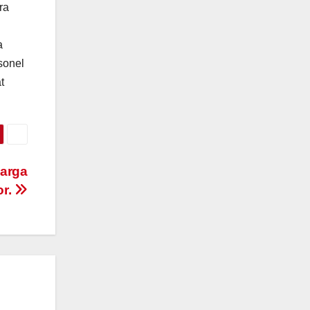
ra
a
sonel
t
warga
or.