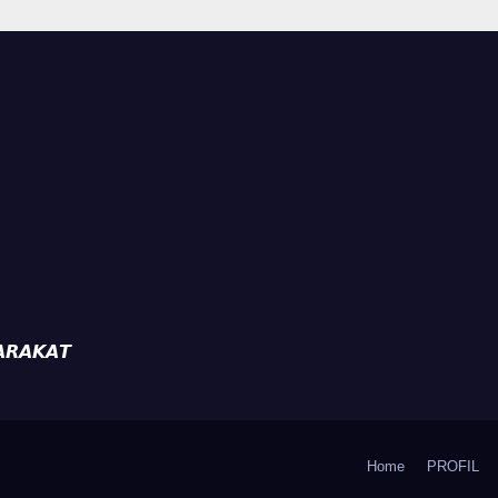
Hadapi Musim
Kemarau.
𝙍𝘼𝙆𝘼𝙏
Home
PROFIL