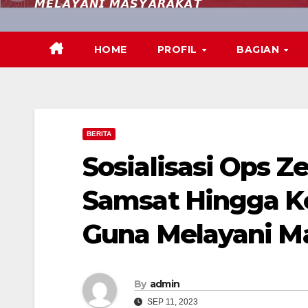
𝙈𝙀𝙇𝘼𝙔𝘼𝙉𝙄 𝙈𝘼𝙎𝙔𝘼𝙍𝘼𝙆𝘼𝙏
HOME
PROFIL
BAGIAN
BERITA
Sosialisasi Ops Z
Samsat Hingga K
Guna Melayani M
By
admin
SEP 11, 2023