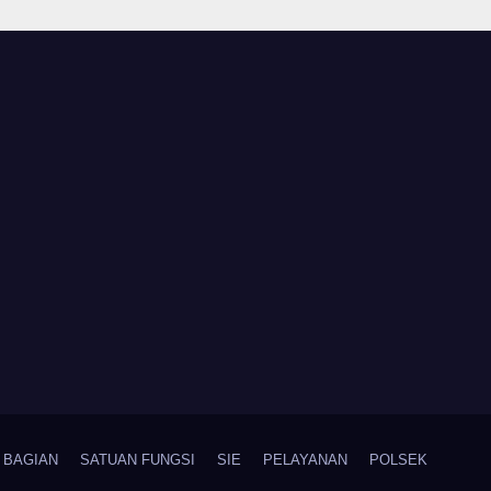
Tanda Kekerasan
BAGIAN
SATUAN FUNGSI
SIE
PELAYANAN
POLSEK