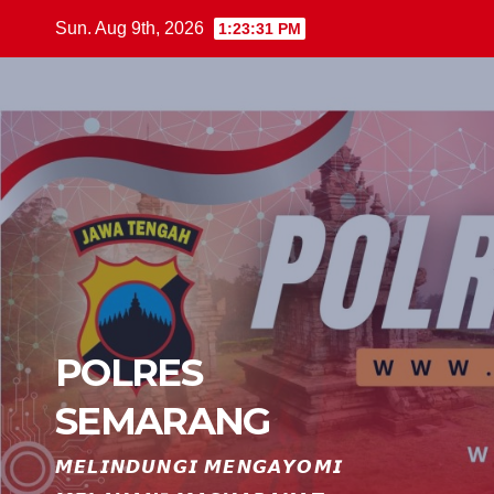
Skip
Sun. Aug 9th, 2026
1:23:32 PM
to
content
POLRES
SEMARANG
𝙈𝙀𝙇𝙄𝙉𝘿𝙐𝙉𝙂𝙄 𝙈𝙀𝙉𝙂𝘼𝙔𝙊𝙈𝙄