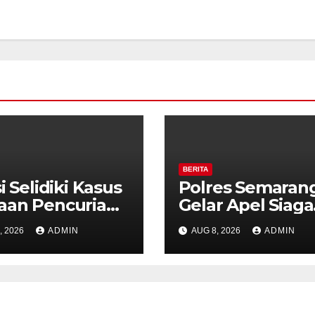
BERITA
i Selidiki Kasus
Polres Semaran
aan Pencurian
Gelar Apel Siaga
gan Kekerasan
Karhutla, Kapolr
, 2026
ADMIN
AUG 8, 2026
ADMIN
ounter HP Royal
Tekankan Sinerg
ne Ambarawa.
dan Kesiapsiaga
Hadapi Musim
Kemarau.