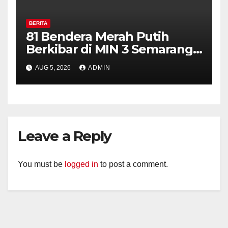
BERITA
81 Bendera Merah Putih
Berkibar di MIN 3 Semarang,
Bhabinkamtibmas Desa
AUG 5, 2026
ADMIN
Timpik Hadiri Peringatan
HUT ke-81 Kemerdekaan RI
Leave a Reply
You must be
logged in
to post a comment.