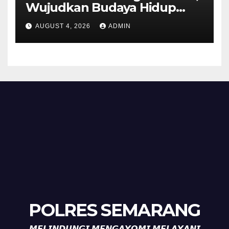
Wujudkan Budaya Hidup
Sehat di Kecamatan Pabelan
AUGUST 4, 2026
ADMIN
POLRES SEMARANG
𝙈𝙀𝙇𝙄𝙉𝘿𝙐𝙉𝙂𝙄 𝙈𝙀𝙉𝙂𝘼𝙔𝙊𝙈𝙄 𝙈𝙀𝙇𝘼𝙔𝘼𝙉𝙄