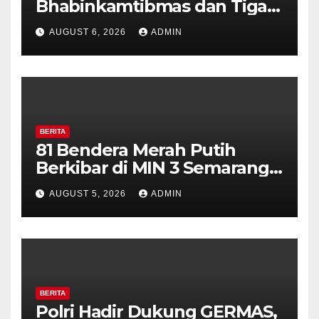
Bhabinkamtibmas dan Tiga
Pilar Kelurahan Ungaran
AUGUST 6, 2026
ADMIN
Perkuat Kamtibmas, Warga
Diajak Aktifkan Ronda
BERITA
81 Bendera Merah Putih
Berkibar di MIN 3 Semarang,
Bhabinkamtibmas Desa
AUGUST 5, 2026
ADMIN
Timpik Hadiri Peringatan
HUT ke-81 Kemerdekaan RI
BERITA
Polri Hadir Dukung GERMAS,