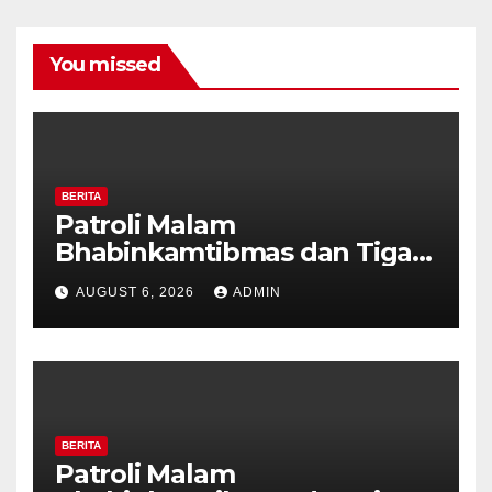
You missed
BERITA
Patroli Malam
Bhabinkamtibmas dan Tiga
Pilar Kelurahan Ungaran
AUGUST 6, 2026
ADMIN
Perkuat Kamtibmas, Warga
Diajak Aktifkan Ronda
BERITA
Patroli Malam