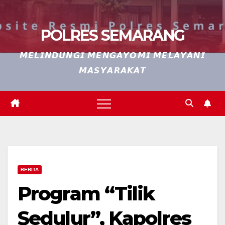
POLRES SEMARANG
𝙈𝙀𝙇𝙄𝙉𝘿𝙐𝙉𝙂𝙄 𝙈𝙀𝙉𝙂𝘼𝙔𝙊𝙈𝙄 𝙈𝙀𝙇𝘼𝙔𝘼𝙉𝙄
𝙈𝘼𝙎𝙔𝘼𝙍𝘼𝙆𝘼𝙏
BERITA
Program “Tilik
Sedulur”, Kapolres