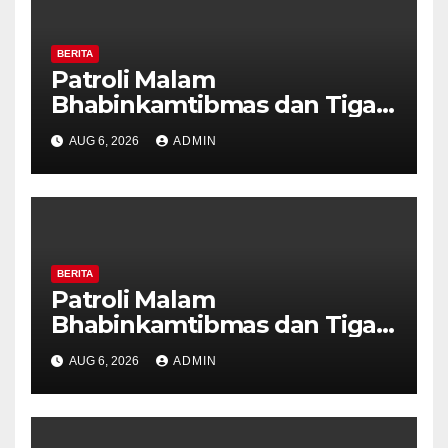
BERITA
Patroli Malam
Bhabinkamtibmas dan Tiga
Pilar Kelurahan Ungaran
AUG 6, 2026
ADMIN
Perkuat Kamtibmas, Warga
Diajak Aktifkan Ronda
BERITA
Patroli Malam
Bhabinkamtibmas dan Tiga
Pilar Kelurahan Ungaran
AUG 6, 2026
ADMIN
Perkuat Kamtibmas, Warga
Diajak Aktifkan Ronda