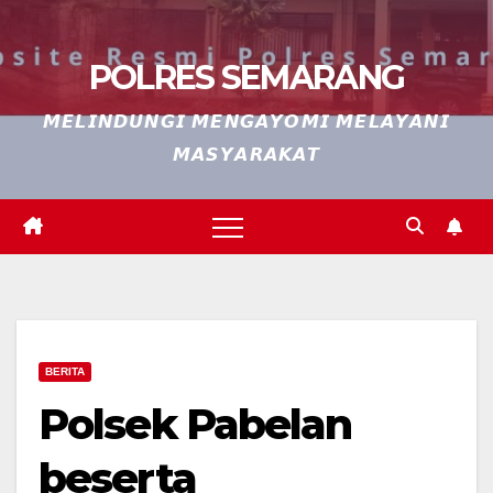
POLRES SEMARANG
𝙈𝙀𝙇𝙄𝙉𝘿𝙐𝙉𝙂𝙄 𝙈𝙀𝙉𝙂𝘼𝙔𝙊𝙈𝙄 𝙈𝙀𝙇𝘼𝙔𝘼𝙉𝙄
𝙈𝘼𝙎𝙔𝘼𝙍𝘼𝙆𝘼𝙏
BERITA
Polsek Pabelan
beserta