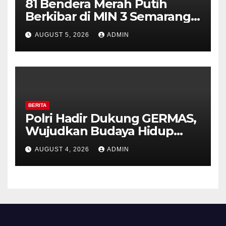
81 Bendera Merah Putih
Berkibar di MIN 3 Semarang,
Bhabinkamtibmas Desa
AUGUST 5, 2026
ADMIN
Timpik Hadiri Peringatan
HUT ke-81 Kemerdekaan RI
BERITA
Polri Hadir Dukung GERMAS,
Wujudkan Budaya Hidup
Sehat di Kecamatan Pabelan
AUGUST 4, 2026
ADMIN