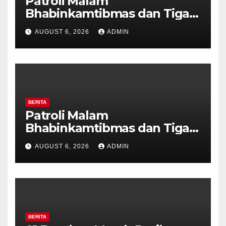
Patroli Malam
Bhabinkamtibmas dan Tiga
Pilar Kelurahan Ungaran
AUGUST 6, 2026
ADMIN
Perkuat Kamtibmas, Warga
Diajak Aktifkan Ronda
BERITA
Patroli Malam
Bhabinkamtibmas dan Tiga
Pilar Kelurahan Ungaran
AUGUST 6, 2026
ADMIN
Perkuat Kamtibmas, Warga
Diajak Aktifkan Ronda
BERITA