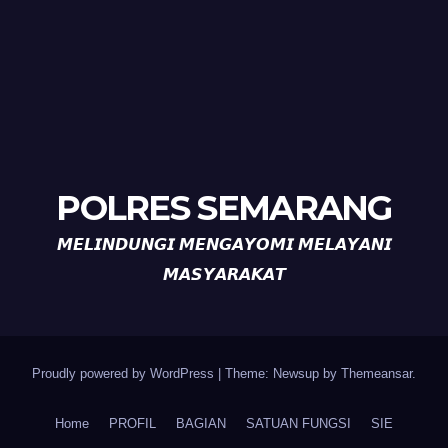
POLRES SEMARANG
𝙈𝙀𝙇𝙄𝙉𝘿𝙐𝙉𝙂𝙄 𝙈𝙀𝙉𝙂𝘼𝙔𝙊𝙈𝙄 𝙈𝙀𝙇𝘼𝙔𝘼𝙉𝙄
𝙈𝘼𝙎𝙔𝘼𝙍𝘼𝙆𝘼𝙏
Proudly powered by WordPress
|
Theme: Newsup by
Themeansar
.
Home
PROFIL
BAGIAN
SATUAN FUNGSI
SIE