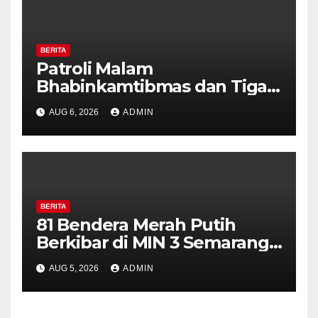
BERITA
Patroli Malam
Bhabinkamtibmas dan Tiga
Pilar Kelurahan Ungaran
AUG 6, 2026
ADMIN
Perkuat Kamtibmas, Warga
Diajak Aktifkan Ronda
BERITA
81 Bendera Merah Putih
Berkibar di MIN 3 Semarang,
Bhabinkamtibmas Desa
AUG 5, 2026
ADMIN
Timpik Hadiri Peringatan
HUT ke-81 Kemerdekaan RI