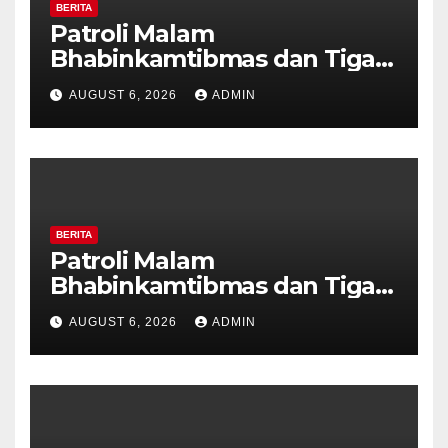
BERITA
Patroli Malam
Bhabinkamtibmas dan Tiga
Pilar Kelurahan Ungaran
AUGUST 6, 2026
ADMIN
Perkuat Kamtibmas, Warga
Diajak Aktifkan Ronda
BERITA
Patroli Malam
Bhabinkamtibmas dan Tiga
Pilar Kelurahan Ungaran
AUGUST 6, 2026
ADMIN
Perkuat Kamtibmas, Warga
Diajak Aktifkan Ronda