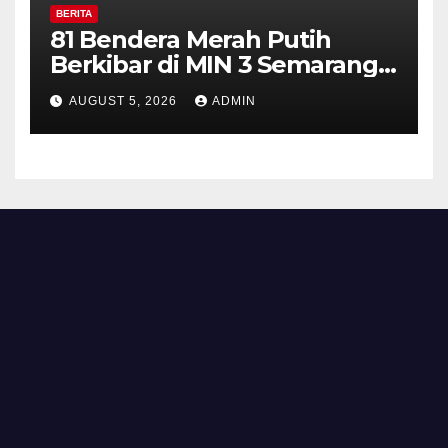
BERITA
81 Bendera Merah Putih
Berkibar di MIN 3 Semarang,
Bhabinkamtibmas Desa
AUGUST 5, 2026
ADMIN
Timpik Hadiri Peringatan
HUT ke-81 Kemerdekaan RI