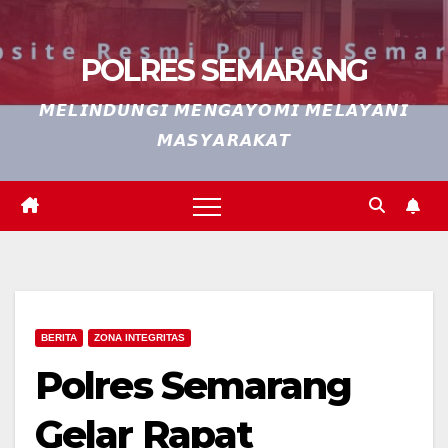
POLRES SEMARANG
𝙈𝙀𝙇𝙄𝙉𝘿𝙐𝙉𝙂𝙄 𝙈𝙀𝙉𝙂𝘼𝙔𝙊𝙈𝙄 𝙈𝙀𝙇𝘼𝙔𝘼𝙉𝙄
𝙈𝘼𝙎𝙔𝘼𝙍𝘼𝙆𝘼𝙏
BERITA
ZONA INTEGRITAS
Polres Semarang
Gelar Rapat