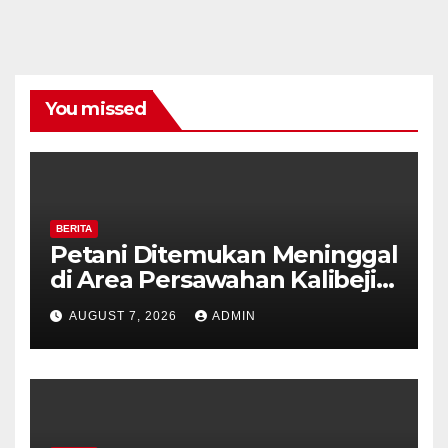
You missed
BERITA
Petani Ditemukan Meninggal
di Area Persawahan Kalibeji,
Polisi Pastikan Tidak Ada
AUGUST 7, 2026
ADMIN
Tanda Kekerasan