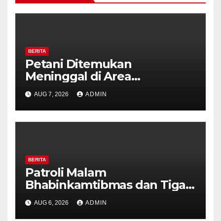
BERITA
Petani Ditemukan
Meninggal di Area
Persawahan Kalibeji, Polisi
AUG 7, 2026
ADMIN
Pastikan Tidak Ada Tanda
Kekerasan
BERITA
Patroli Malam
Bhabinkamtibmas dan Tiga
Pilar Kelurahan Ungaran
AUG 6, 2026
ADMIN
Perkuat Kamtibmas, Warga