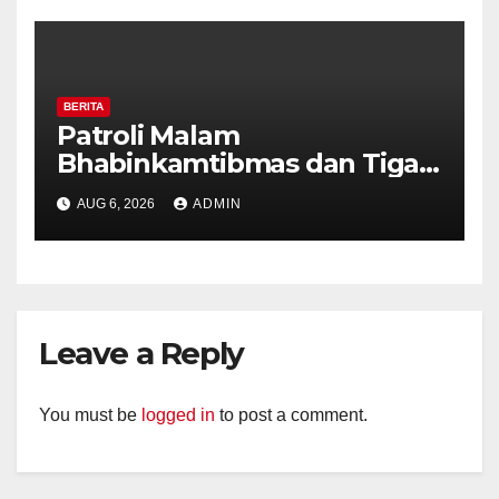
Diajak Aktifkan Ronda
BERITA
Patroli Malam
Bhabinkamtibmas dan Tiga
Pilar Kelurahan Ungaran
AUG 6, 2026
ADMIN
Perkuat Kamtibmas, Warga
Diajak Aktifkan Ronda
Leave a Reply
You must be
logged in
to post a comment.