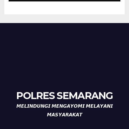
HUT ke-81 Kemerdekaan RI
POLRES SEMARANG
𝙈𝙀𝙇𝙄𝙉𝘿𝙐𝙉𝙂𝙄 𝙈𝙀𝙉𝙂𝘼𝙔𝙊𝙈𝙄 𝙈𝙀𝙇𝘼𝙔𝘼𝙉𝙄
𝙈𝘼𝙎𝙔𝘼𝙍𝘼𝙆𝘼𝙏