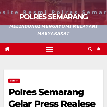
POLRES SEMARANG
𝙈𝙀𝙇𝙄𝙉𝘿𝙐𝙉𝙂𝙄 𝙈𝙀𝙉𝙂𝘼𝙔𝙊𝙈𝙄 𝙈𝙀𝙇𝘼𝙔𝘼𝙉𝙄
𝙈𝘼𝙎𝙔𝘼𝙍𝘼𝙆𝘼𝙏
BERITA
Polres Semarang
Gelar Press Realese