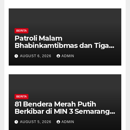
Diajak Aktifkan Ronda
BERITA
Patroli Malam
Bhabinkamtibmas dan Tiga
Pilar Kelurahan Ungaran
AUGUST 6, 2026
ADMIN
Perkuat Kamtibmas, Warga
Diajak Aktifkan Ronda
BERITA
81 Bendera Merah Putih
Berkibar di MIN 3 Semarang,
Bhabinkamtibmas Desa
AUGUST 5, 2026
ADMIN
Timpik Hadiri Peringatan