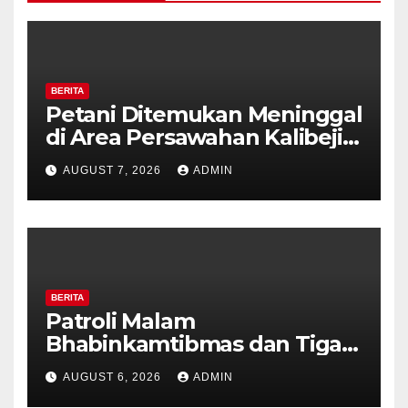
BERITA
Petani Ditemukan Meninggal
di Area Persawahan Kalibeji,
Polisi Pastikan Tidak Ada
AUGUST 7, 2026
ADMIN
Tanda Kekerasan
BERITA
Patroli Malam
Bhabinkamtibmas dan Tiga
Pilar Kelurahan Ungaran
AUGUST 6, 2026
ADMIN
Perkuat Kamtibmas, Warga