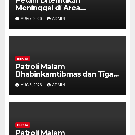
Petani Ditemukan
Meninggal di Area
Persawahan Kalibeji, Polisi
AUG 7, 2026
ADMIN
Pastikan Tidak Ada Tanda
Kekerasan
BERITA
Patroli Malam
Bhabinkamtibmas dan Tiga
Pilar Kelurahan Ungaran
AUG 6, 2026
ADMIN
Perkuat Kamtibmas, Warga
Diajak Aktifkan Ronda
BERITA
Patroli Malam