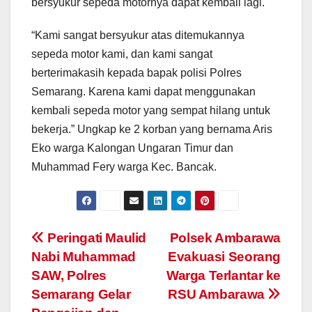
bersyukur sepeda motornya dapat kembali lagi.
“Kami sangat bersyukur atas ditemukannya
sepeda motor kami, dan kami sangat
berterimakasih kepada bapak polisi Polres
Semarang. Karena kami dapat menggunakan
kembali sepeda motor yang sempat hilang untuk
bekerja.” Ungkap ke 2 korban yang bernama Aris
Eko warga Kalongan Ungaran Timur dan
Muhammad Fery warga Kec. Bancak.
Post
Peringati Maulid
Polsek Ambarawa
Nabi Muhammad
Evakuasi Seorang
navigation
SAW, Polres
Warga Terlantar ke
Semarang Gelar
RSU Ambarawa