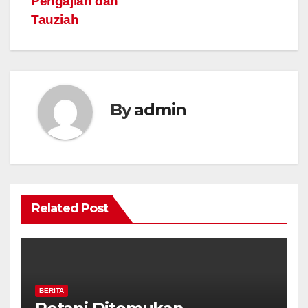
Pengajian dan
Tauziah
By
admin
Related Post
BERITA