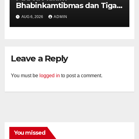
Bhabinkamtibmas dan Tiga
Pilar Kelurahan Ungaran
AUG 6, 2026
ADMIN
Perkuat Kamtibmas, Warga
Diajak Aktifkan Ronda
Leave a Reply
You must be
logged in
to post a comment.
You missed