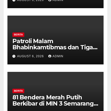
Perkuat Kamtibmas, Warga
Diajak Aktifkan Ronda
BERITA
Patroli Malam
Bhabinkamtibmas dan Tiga
Pilar Kelurahan Ungaran
AUGUST 6, 2026
ADMIN
Perkuat Kamtibmas, Warga
Diajak Aktifkan Ronda
BERITA
81 Bendera Merah Putih
Berkibar di MIN 3 Semarang,
Bhabinkamtibmas Desa