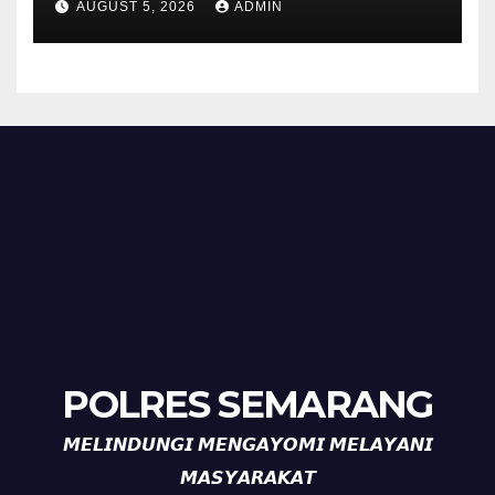
AUGUST 5, 2026
ADMIN
Timpik Hadiri Peringatan
HUT ke-81 Kemerdekaan RI
POLRES SEMARANG
𝙈𝙀𝙇𝙄𝙉𝘿𝙐𝙉𝙂𝙄 𝙈𝙀𝙉𝙂𝘼𝙔𝙊𝙈𝙄 𝙈𝙀𝙇𝘼𝙔𝘼𝙉𝙄
𝙈𝘼𝙎𝙔𝘼𝙍𝘼𝙆𝘼𝙏