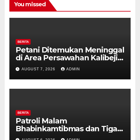
You missed
BERITA
Petani Ditemukan Meninggal
di Area Persawahan Kalibeji,
Polisi Pastikan Tidak Ada
AUGUST 7, 2026
ADMIN
Tanda Kekerasan
BERITA
Patroli Malam
Bhabinkamtibmas dan Tiga
Pilar Kelurahan Ungaran
AUGUST 6, 2026
ADMIN