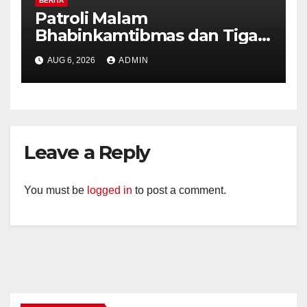
BERITA
Patroli Malam
Bhabinkamtibmas dan Tiga
Pilar Kelurahan Ungaran
AUG 6, 2026
ADMIN
Perkuat Kamtibmas, Warga
Diajak Aktifkan Ronda
Leave a Reply
You must be
logged in
to post a comment.