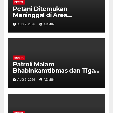
BERITA
Petani Ditemukan
Meninggal di Area
Persawahan Kalibeji, Polisi
AUG 7, 2026
ADMIN
Pastikan Tidak Ada Tanda
Kekerasan
BERITA
Patroli Malam
Bhabinkamtibmas dan Tiga
Pilar Kelurahan Ungaran
AUG 6, 2026
ADMIN
Perkuat Kamtibmas, Warga
Diajak Aktifkan Ronda