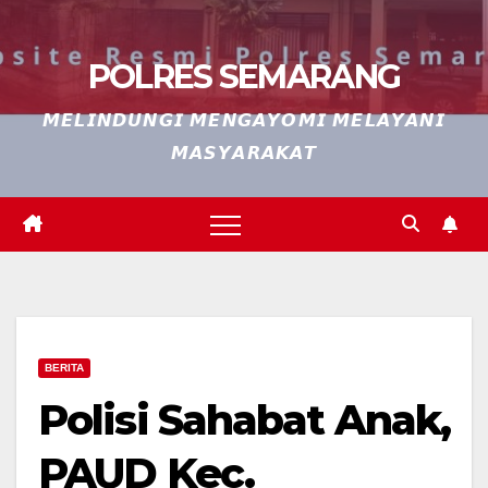
POLRES SEMARANG
𝙈𝙀𝙇𝙄𝙉𝘿𝙐𝙉𝙂𝙄 𝙈𝙀𝙉𝙂𝘼𝙔𝙊𝙈𝙄 𝙈𝙀𝙇𝘼𝙔𝘼𝙉𝙄
𝙈𝘼𝙎𝙔𝘼𝙍𝘼𝙆𝘼𝙏
BERITA
Polisi Sahabat Anak,
PAUD Kec.