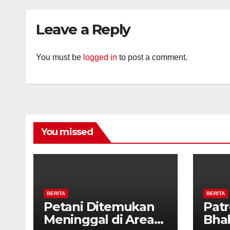
Tanda Kekerasan
Kam
Diaj
Leave a Reply
Ron
You must be
logged in
to post a comment.
You missed
BERITA
BERITA
Petani Ditemukan
Patr
Meninggal di Area
Bha