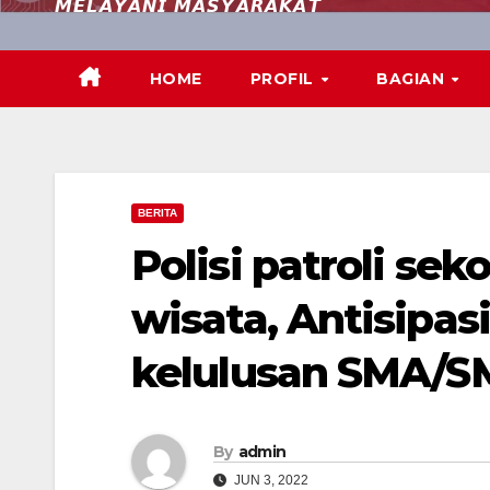
𝙈𝙀𝙇𝘼𝙔𝘼𝙉𝙄 𝙈𝘼𝙎𝙔𝘼𝙍𝘼𝙆𝘼𝙏
HOME
PROFIL
BAGIAN
BERITA
Polisi patroli sek
wisata, Antisipas
kelulusan SMA/S
By
admin
JUN 3, 2022