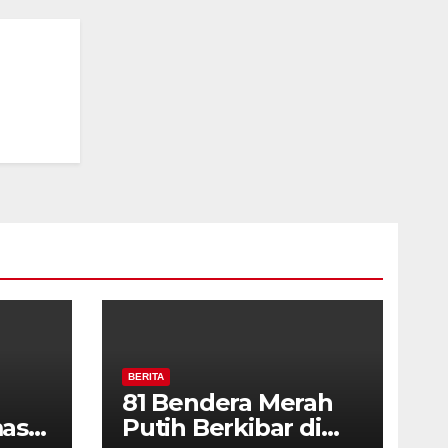
rga
BERITA
81 Bendera Merah
as
Putih Berkibar di