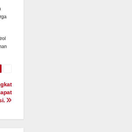
h
arga
rol
han
ngkat
Rapat
si.