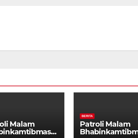
tibmas, Warga
Kamtibmas, Wa
ak Aktifkan
Diajak Aktifkan
da
Ronda
BERITA
oli Malam
Patroli Malam
binkamtibmas
Bhabinkamtibm