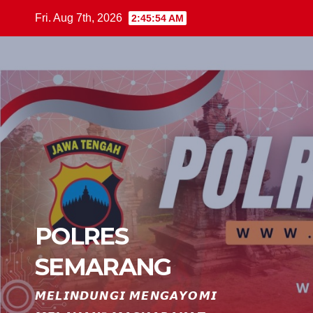
Skip
Fri. Aug 7th, 2026
2:45:54 AM
to
content
POLRES
SEMARANG
𝙈𝙀𝙇𝙄𝙉𝘿𝙐𝙉𝙂𝙄 𝙈𝙀𝙉𝙂𝘼𝙔𝙊𝙈𝙄