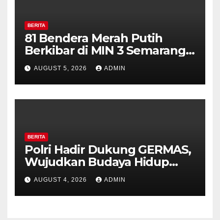
BERITA
81 Bendera Merah Putih
Berkibar di MIN 3 Semarang,
Bhabinkamtibmas Desa
AUGUST 5, 2026
ADMIN
Timpik Hadiri Peringatan
HUT ke-81 Kemerdekaan RI
BERITA
Polri Hadir Dukung GERMAS,
Wujudkan Budaya Hidup
Sehat di Kecamatan Pabelan
AUGUST 4, 2026
ADMIN