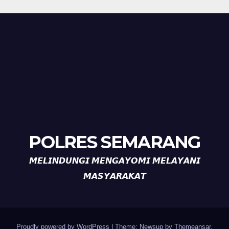
POLRES SEMARANG
𝙈𝙀𝙇𝙄𝙉𝘿𝙐𝙉𝙂𝙄 𝙈𝙀𝙉𝙂𝘼𝙔𝙊𝙈𝙄 𝙈𝙀𝙇𝘼𝙔𝘼𝙉𝙄
𝙈𝘼𝙎𝙔𝘼𝙍𝘼𝙆𝘼𝙏
Proudly powered by WordPress
|
Theme: Newsup by
Themeansar
.