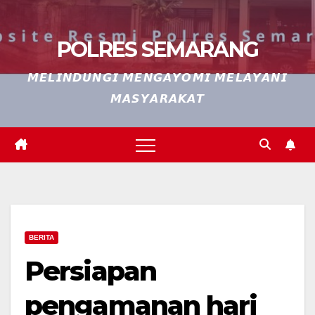
POLRES SEMARANG
𝙈𝙀𝙇𝙄𝙉𝘿𝙐𝙉𝙂𝙄 𝙈𝙀𝙉𝙂𝘼𝙔𝙊𝙈𝙄 𝙈𝙀𝙇𝘼𝙔𝘼𝙉𝙄
𝙈𝘼𝙎𝙔𝘼𝙍𝘼𝙆𝘼𝙏
BERITA
Persiapan
pengamanan hari