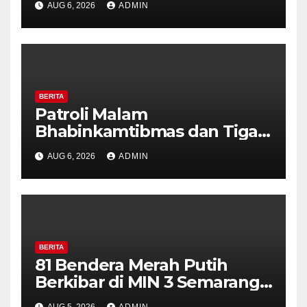
AUG 6, 2026
ADMIN
Perkuat Kamtibmas, Warga
Diajak Aktifkan Ronda
BERITA
Patroli Malam
Bhabinkamtibmas dan Tiga
Pilar Kelurahan Ungaran
AUG 6, 2026
ADMIN
Perkuat Kamtibmas, Warga
Diajak Aktifkan Ronda
BERITA
81 Bendera Merah Putih
Berkibar di MIN 3 Semarang,
Bhabinkamtibmas Desa