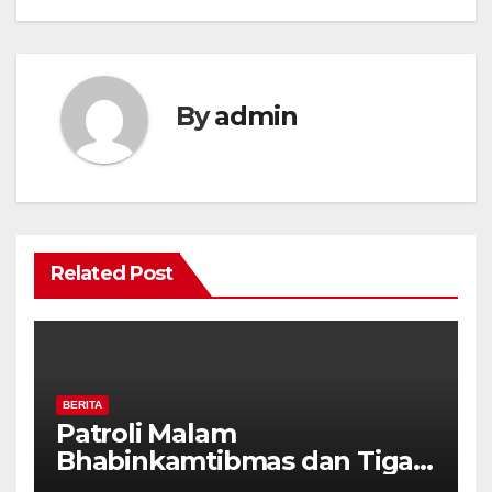
By
admin
Related Post
BERITA
Patroli Malam
Bhabinkamtibmas dan Tiga
Pilar Kelurahan Ungaran