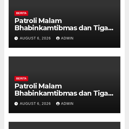
BERITA
Patroli Malam
Bhabinkamtibmas dan Tiga
Pilar Kelurahan Ungaran
AUGUST 6, 2026
ADMIN
Perkuat Kamtibmas, Warga
Diajak Aktifkan Ronda
BERITA
Patroli Malam
Bhabinkamtibmas dan Tiga
Pilar Kelurahan Ungaran
AUGUST 6, 2026
ADMIN
Perkuat Kamtibmas, Warga
Diajak Aktifkan Ronda