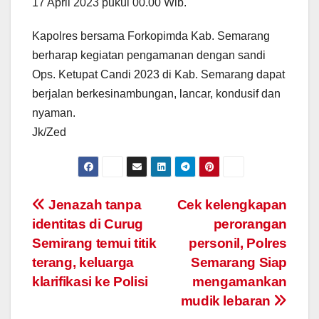
17 April 2023 pukul 00.00 Wib.
Kapolres bersama Forkopimda Kab. Semarang
berharap kegiatan pengamanan dengan sandi
Ops. Ketupat Candi 2023 di Kab. Semarang dapat
berjalan berkesinambungan, lancar, kondusif dan
nyaman.
Jk/Zed
Post
Jenazah tanpa
Cek kelengkapan
identitas di Curug
perorangan
navigation
Semirang temui titik
personil, Polres
terang, keluarga
Semarang Siap
klarifikasi ke Polisi
mengamankan
mudik lebaran