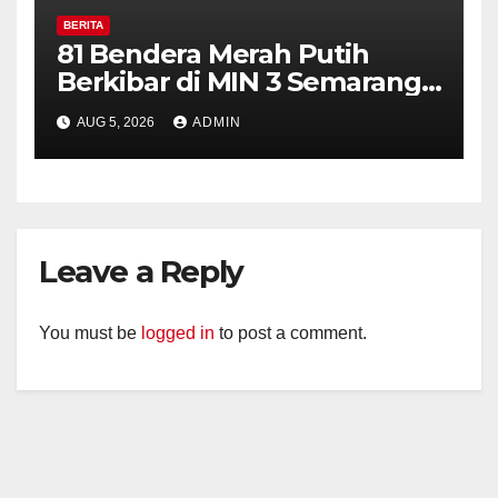
BERITA
81 Bendera Merah Putih
Berkibar di MIN 3 Semarang,
Bhabinkamtibmas Desa
AUG 5, 2026
ADMIN
Timpik Hadiri Peringatan
HUT ke-81 Kemerdekaan RI
Leave a Reply
You must be
logged in
to post a comment.