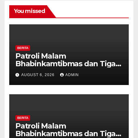
You missed
BERITA
Patroli Malam
Bhabinkamtibmas dan Tiga
Pilar Kelurahan Ungaran
AUGUST 6, 2026
ADMIN
Perkuat Kamtibmas, Warga
Diajak Aktifkan Ronda
BERITA
Patroli Malam
Bhabinkamtibmas dan Tiga