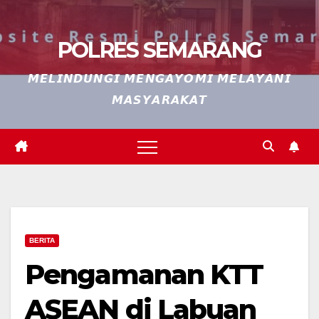
POLRES SEMARANG
𝙈𝙀𝙇𝙄𝙉𝘿𝙐𝙉𝙂𝙄 𝙈𝙀𝙉𝙂𝘼𝙔𝙊𝙈𝙄 𝙈𝙀𝙇𝘼𝙔𝘼𝙉𝙄
𝙈𝘼𝙎𝙔𝘼𝙍𝘼𝙆𝘼𝙏
BERITA
Pengamanan KTT
ASEAN di Labuan