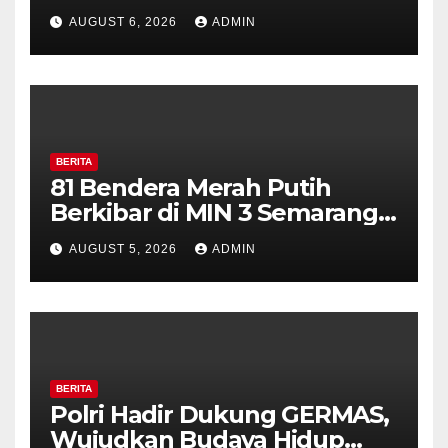
Pilar Kelurahan Ungaran
AUGUST 6, 2026
ADMIN
Perkuat Kamtibmas, Warga
Diajak Aktifkan Ronda
BERITA
81 Bendera Merah Putih
Berkibar di MIN 3 Semarang,
Bhabinkamtibmas Desa
AUGUST 5, 2026
ADMIN
Timpik Hadiri Peringatan
HUT ke-81 Kemerdekaan RI
BERITA
Polri Hadir Dukung GERMAS,
Wujudkan Budaya Hidup