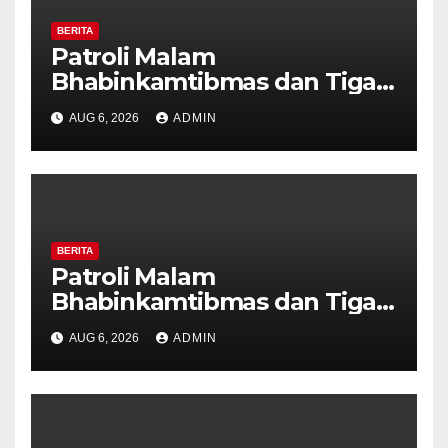
BERITA
Patroli Malam
Bhabinkamtibmas dan Tiga
Pilar Kelurahan Ungaran
AUG 6, 2026
ADMIN
Perkuat Kamtibmas, Warga
Diajak Aktifkan Ronda
BERITA
Patroli Malam
Bhabinkamtibmas dan Tiga
Pilar Kelurahan Ungaran
AUG 6, 2026
ADMIN
Perkuat Kamtibmas, Warga
Diajak Aktifkan Ronda