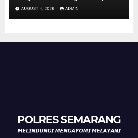
Sehat di Kecamatan Pabelan
AUGUST 4, 2026
ADMIN
POLRES SEMARANG
𝙈𝙀𝙇𝙄𝙉𝘿𝙐𝙉𝙂𝙄 𝙈𝙀𝙉𝙂𝘼𝙔𝙊𝙈𝙄 𝙈𝙀𝙇𝘼𝙔𝘼𝙉𝙄