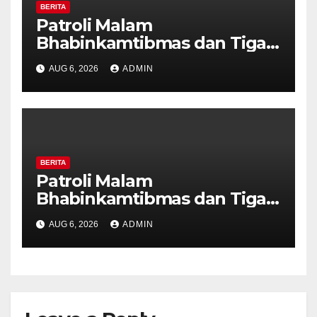
BERITA
Patroli Malam
Bhabinkamtibmas dan Tiga
Pilar Kelurahan Ungaran
AUG 6, 2026
ADMIN
Perkuat Kamtibmas, Warga
Diajak Aktifkan Ronda
BERITA
Patroli Malam
Bhabinkamtibmas dan Tiga
Pilar Kelurahan Ungaran
AUG 6, 2026
ADMIN
Perkuat Kamtibmas, Warga
Diajak Aktifkan Ronda