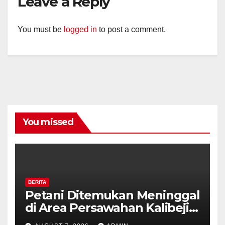
Leave a Reply
You must be
logged in
to post a comment.
You missed
BERITA
Petani Ditemukan Meninggal
di Area Persawahan Kalibeji,
Polisi Pastikan Tidak Ada