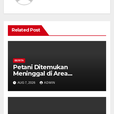
Related Post
BERITA
Petani Ditemukan
Meninggal di Area
Persawahan Kalibeji, Polisi
AUG 7, 2026
ADMIN
Pastikan Tidak Ada Tanda
Kekerasan