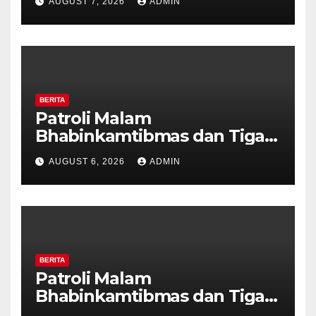
AUGUST 7, 2026
ADMIN
Tanda Kekerasan
BERITA
Patroli Malam
Bhabinkamtibmas dan Tiga
Pilar Kelurahan Ungaran
AUGUST 6, 2026
ADMIN
Perkuat Kamtibmas, Warga
Diajak Aktifkan Ronda
BERITA
Patroli Malam
Bhabinkamtibmas dan Tiga
Pilar Kelurahan Ungaran