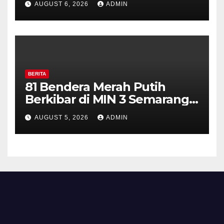
AUGUST 6, 2026
ADMIN
Perkuat Kamtibmas, Warga
Diajak Aktifkan Ronda
BERITA
81 Bendera Merah Putih
Berkibar di MIN 3 Semarang,
Bhabinkamtibmas Desa
AUGUST 5, 2026
ADMIN
Timpik Hadiri Peringatan
HUT ke-81 Kemerdekaan RI