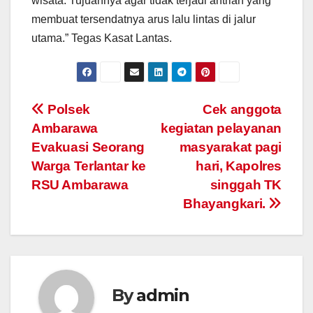
wisata. Tujuannya agar tidak terjadi antrian yang
membuat tersendatnya arus lalu lintas di jalur
utama.” Tegas Kasat Lantas.
Post
Polsek
Cek anggota
Ambarawa
kegiatan pelayanan
navigation
Evakuasi Seorang
masyarakat pagi
Warga Terlantar ke
hari, Kapolres
RSU Ambarawa
singgah TK
Bhayangkari.
By
admin