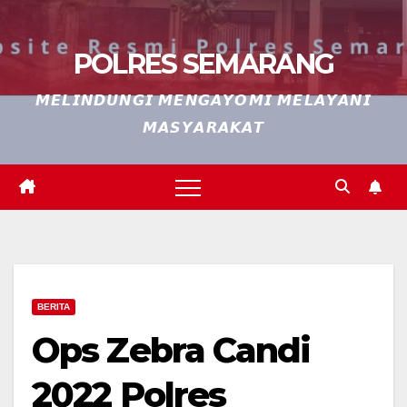
POLRES SEMARANG
𝙈𝙀𝙇𝙄𝙉𝘿𝙐𝙉𝙂𝙄 𝙈𝙀𝙉𝙂𝘼𝙔𝙊𝙈𝙄 𝙈𝙀𝙇𝘼𝙔𝘼𝙉𝙄
𝙈𝘼𝙎𝙔𝘼𝙍𝘼𝙆𝘼𝙏
BERITA
Ops Zebra Candi
2022 Polres