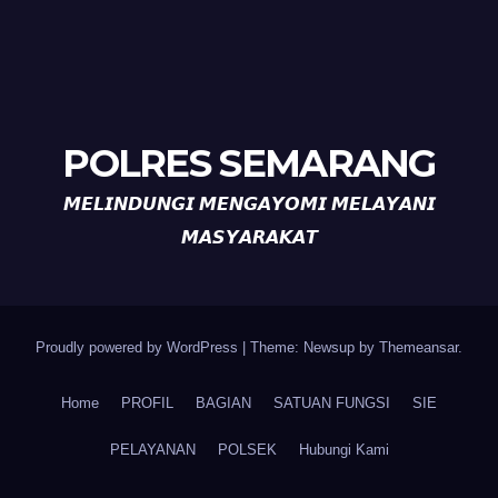
POLRES SEMARANG
𝙈𝙀𝙇𝙄𝙉𝘿𝙐𝙉𝙂𝙄 𝙈𝙀𝙉𝙂𝘼𝙔𝙊𝙈𝙄 𝙈𝙀𝙇𝘼𝙔𝘼𝙉𝙄
𝙈𝘼𝙎𝙔𝘼𝙍𝘼𝙆𝘼𝙏
Proudly powered by WordPress
|
Theme: Newsup by
Themeansar
.
Home
PROFIL
BAGIAN
SATUAN FUNGSI
SIE
PELAYANAN
POLSEK
Hubungi Kami