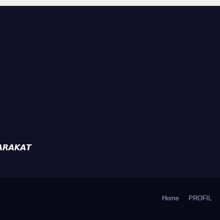
ak Aktifkan
81 Kemerdekaan
da
𝙍𝘼𝙆𝘼𝙏
Home
PROFIL