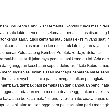
am Ops Zebra Candi 2023 terpantau kondisi cuaca masih ter
h satu faktor penentu keselamatan berlalu lintas disamping f
 faktor kendaraan.Situasi kemarau atau panas ekstrim yang saat in
lakaan lalu lintas maupun kondisi buruk lain di jalan raya, bila
Kabidhumas Polda Jateng Kombes Pol Satake Bayu Setianto
hati-hati saat di jalan raya pada situasi kemarau ini.”Ada da
an dan gangguan kesehatan seperti dehidrasi,” kata Kabidhumas
nya mengungkap sejumlah alasan mengapa beberapa hal tersebu
abidhumas menyebut, cuaca panas mengakibatkan peningkatan
 ini membawa dampak bagi pernapasan dan gangguan penglihat
 pengguna kendaraan terutama roda dua menggunakan masker sa
kaca atau berkaca mata,” terangnyaSelain itu, cuaca panas d
t di tepi jalan tol, sehingga para pelintas jalan perlu mening