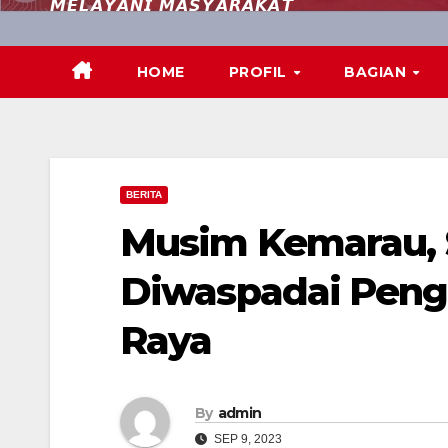
𝙈𝙀𝙇𝘼𝙔𝘼𝙉𝙄 𝙈𝘼𝙎𝙔𝘼𝙍𝘼𝙆𝘼𝙏
HOME
PROFIL
BAGIAN
BERITA
Musim Kemarau, S
Diwaspadai Penge
Raya
By
admin
SEP 9, 2023