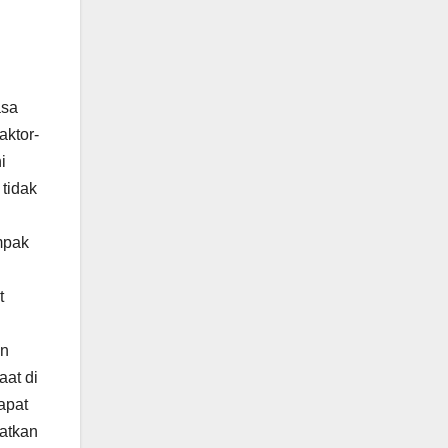
asa
aktor-
i
 tidak
mpak
t
an
at di
apat
katkan