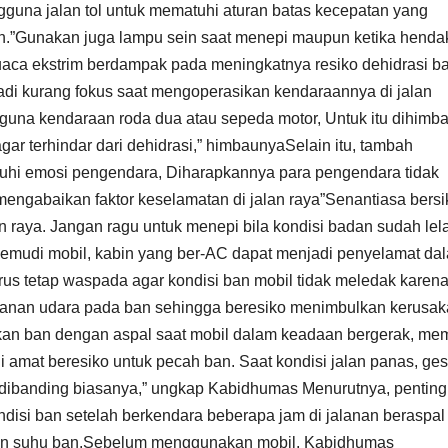
gguna jalan tol untuk mematuhi aturan batas kecepatan yang
an.”Gunakan juga lampu sein saat menepi maupun ketika henda
uaca ekstrim berdampak pada meningkatnya resiko dehidrasi ba
di kurang fokus saat mengoperasikan kendaraannya di jalan
gguna kendaraan roda dua atau sepeda motor, Untuk itu dihimb
ar terhindar dari dehidrasi,” himbaunyaSelain itu, tambah
hi emosi pengendara, Diharapkannya para pengendara tidak
 mengabaikan faktor keselamatan di jalan raya”Senantiasa bers
an raya. Jangan ragu untuk menepi bila kondisi badan sudah lela
mudi mobil, kabin yang ber-AC dapat menjadi penyelamat da
us tetap waspada agar kondisi ban mobil tidak meledak karen
ekanan udara pada ban sehingga beresiko menimbulkan kerusak
sekan ban dengan aspal saat mobil dalam keadaan bergerak, me
ni amat beresiko untuk pecah ban. Saat kondisi jalan panas, ge
 dibanding biasanya,” ungkap Kabidhumas Menurutnya, penting
disi ban setelah berkendara beberapa jam di jalanan beraspal
kan suhu ban.Sebelum menggunakan mobil, Kabidhumas