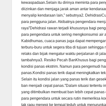
kewaspadaan.Selain itu dirinya meminta para pen
diizinkan dan menjaga jarak aman antar kendara
menyalip kendaraan lain,” sebutnya2. DehidrasiC
para pengguna jalan. Akibatnya pengendara menja
raya”Dehidrasi rawan terjadi khususnya bagi pen
para pengendara untuk sering mengkonsumsi air ag
Kabidhumas, cuaca panas juga dapat mempengaru
terburu-buru untuk segera tiba di tujuan sehingga
relaks dan bijak mengatur waktu perjalanan di jal
tambahnya3. Resiko Pecah BanKhusus bagi penge
kondisi panas ekstrim. Namun para pengemudi har
panas.Kondisi panas terik dapat meningkatkan t
Selain itu kondisi jalan yang panas terik dan ge
ban menjadi cepat panas.”Dalam situasi tertentu i
yang ditimbulkan membuat ban lebih cepat panas
para pengendara untuk secara rutin memeriksa kon
tak ragu menepi ke tempat teduh untuk menurun