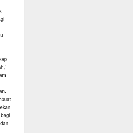
k
gi
au
ikap
h,”
lam
a
an.
mbuat
sekan
 bagi
 dan