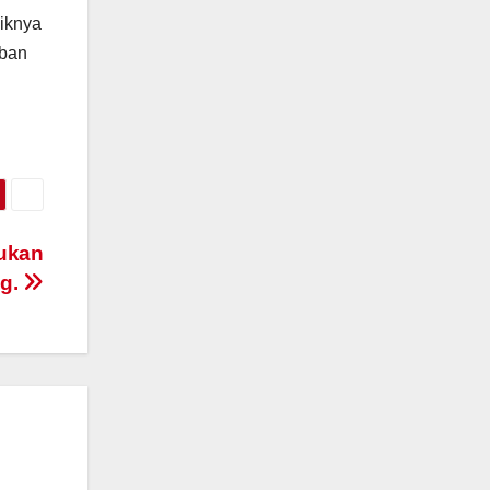
iknya
 ban
mukan
ng.