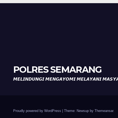
Diajak Aktifkan
Diaj
Ronda
Ron
POLRES SEMARANG
𝙈𝙀𝙇𝙄𝙉𝘿𝙐𝙉𝙂𝙄 𝙈𝙀𝙉𝙂𝘼𝙔𝙊𝙈𝙄 𝙈𝙀𝙇𝘼𝙔𝘼𝙉𝙄 𝙈𝘼𝙎𝙔
Proudly powered by WordPress
|
Theme: Newsup by
Themeansar
.