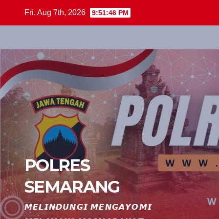
Skip
Fri. Aug 7th, 2026
9:51:47 PM
to
content
POLRES
SEMARANG
𝙈𝙀𝙇𝙄𝙉𝘿𝙐𝙉𝙂𝙄 𝙈𝙀𝙉𝙂𝘼𝙔𝙊𝙈𝙄