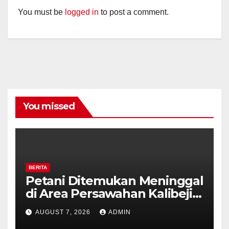
You must be
logged in
to post a comment.
You missed
BERITA
Petani Ditemukan Meninggal
di Area Persawahan Kalibeji,
Polisi Pastikan Tidak Ada
AUGUST 7, 2026
ADMIN
Tanda Kekerasan