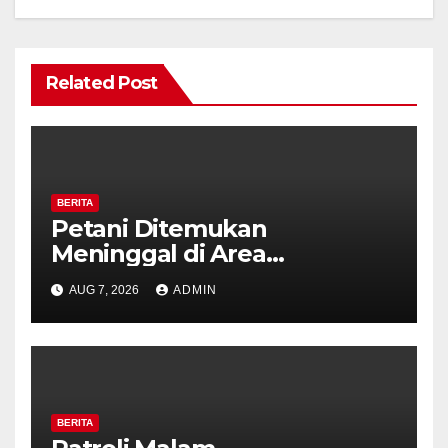
Related Post
BERITA
Petani Ditemukan
Meninggal di Area
Persawahan Kalibeji, Polisi
AUG 7, 2026
ADMIN
Pastikan Tidak Ada Tanda
Kekerasan
BERITA