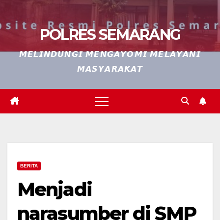
POLRES SEMARANG
𝙈𝙀𝙇𝙄𝙉𝘿𝙐𝙉𝙂𝙄 𝙈𝙀𝙉𝙂𝘼𝙔𝙊𝙈𝙄 𝙈𝙀𝙇𝘼𝙔𝘼𝙉𝙄
𝙈𝘼𝙎𝙔𝘼𝙍𝘼𝙆𝘼𝙏
BERITA
Menjadi
narasumber di SMP