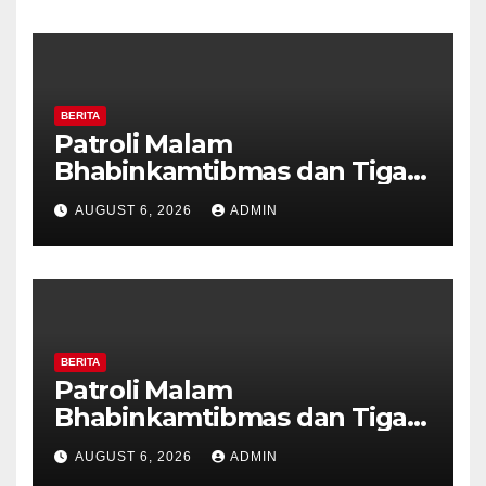
BERITA
Patroli Malam
Bhabinkamtibmas dan Tiga
Pilar Kelurahan Ungaran
AUGUST 6, 2026
ADMIN
Perkuat Kamtibmas, Warga
Diajak Aktifkan Ronda
BERITA
Patroli Malam
Bhabinkamtibmas dan Tiga
Pilar Kelurahan Ungaran
AUGUST 6, 2026
ADMIN
Perkuat Kamtibmas, Warga