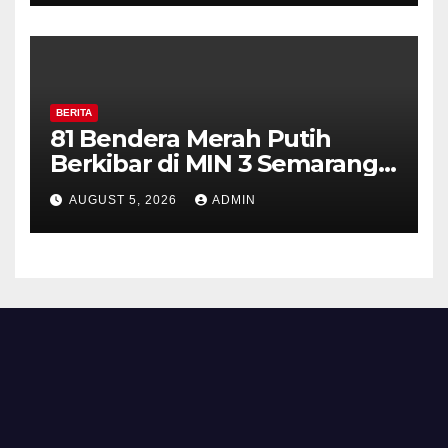
Diajak Aktifkan Ronda
BERITA
81 Bendera Merah Putih
Berkibar di MIN 3 Semarang,
Bhabinkamtibmas Desa
AUGUST 5, 2026
ADMIN
Timpik Hadiri Peringatan
HUT ke-81 Kemerdekaan RI