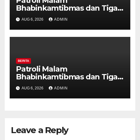
Patroli Malam
Bhabinkamtibmas dan Tiga
Pilar Kelurahan Ungaran
AUG 6, 2026
ADMIN
Perkuat Kamtibmas, Warga
Diajak Aktifkan Ronda
BERITA
Patroli Malam
Bhabinkamtibmas dan Tiga
Pilar Kelurahan Ungaran
AUG 6, 2026
ADMIN
Perkuat Kamtibmas, Warga
Diajak Aktifkan Ronda
Leave a Reply