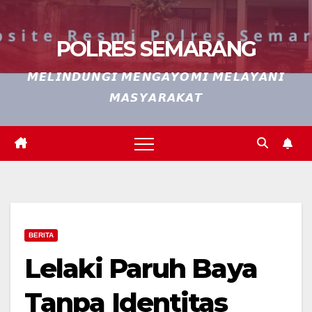
POLRES SEMARANG
𝙈𝙀𝙇𝙄𝙉𝘿𝙐𝙉𝙂𝙄 𝙈𝙀𝙉𝙂𝘼𝙔𝙊𝙈𝙄 𝙈𝙀𝙇𝘼𝙔𝘼𝙉𝙄
𝙈𝘼𝙎𝙔𝘼𝙍𝘼𝙆𝘼𝙏
BERITA
Lelaki Paruh Baya
Tanpa Identitas