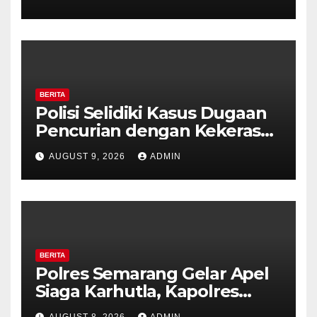
Ambarawa.
BERITA
Polisi Selidiki Kasus Dugaan
Pencurian dengan Kekerasan
di Counter HP Royal Phone
AUGUST 9, 2026
ADMIN
Ambarawa.
BERITA
Polres Semarang Gelar Apel
Siaga Karhutla, Kapolres
Tekankan Sinergi dan
AUGUST 8, 2026
ADMIN