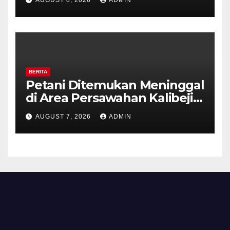
Kesiapsiagaan Hadapi Musim
Kemarau.
BERITA
Petani Ditemukan Meninggal
di Area Persawahan Kalibeji,
Polisi Pastikan Tidak Ada
AUGUST 7, 2026
ADMIN
Tanda Kekerasan