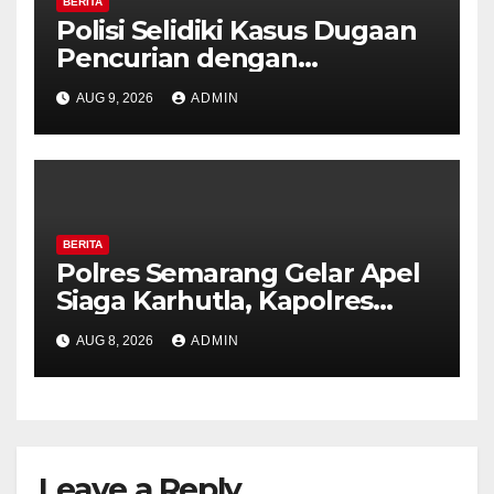
BERITA
Polisi Selidiki Kasus Dugaan
Pencurian dengan
Kekerasan di Counter HP
AUG 9, 2026
ADMIN
Royal Phone Ambarawa.
BERITA
Polres Semarang Gelar Apel
Siaga Karhutla, Kapolres
Tekankan Sinergi dan
AUG 8, 2026
ADMIN
Kesiapsiagaan Hadapi Musim
Kemarau.
Leave a Reply