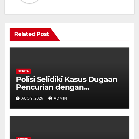
Related Post
BERITA
Polisi Selidiki Kasus Dugaan
Pencurian dengan
Kekerasan di Counter HP
AUG 9, 2026
ADMIN
Royal Phone Ambarawa.