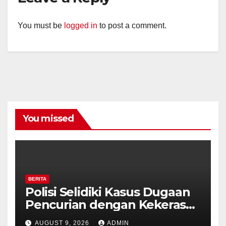
You must be
logged in
to post a comment.
You missed
BERITA
Polisi Selidiki Kasus Dugaan
Pencurian dengan Kekerasan
di Counter HP Royal Phone
AUGUST 9, 2026
ADMIN