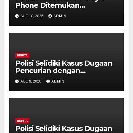
Phone Ditemukan
Meninggal di Dalam Mobil di
AUG 10, 2026
ADMIN
Grobogan, Polisi Dalami
Keterkaitan dengan Kasus
Pencurian.
BERITA
Polisi Selidiki Kasus Dugaan
Pencurian dengan
Kekerasan di Counter HP
AUG 9, 2026
ADMIN
Royal Phone Ambarawa.
BERITA
Polisi Selidiki Kasus Dugaan