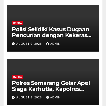
BERITA
Polisi Selidiki Kasus Dugaan
Pencurian dengan Kekerasan
di Counter HP Royal Phone
AUGUST 9, 2026
ADMIN
Ambarawa.
BERITA
Polres Semarang Gelar Apel
Siaga Karhutla, Kapolres
Tekankan Sinergi dan
AUGUST 8, 2026
ADMIN
Kesiapsiagaan Hadapi Musim