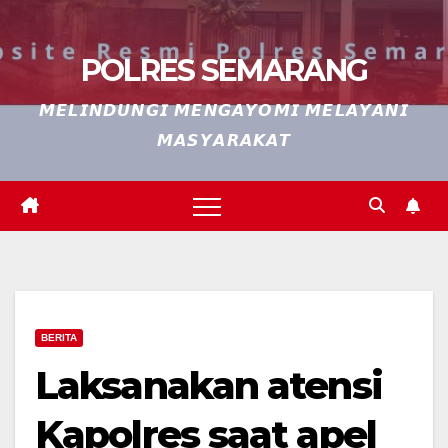
POLRES SEMARANG
𝙈𝙀𝙇𝙄𝙉𝘿𝙐𝙉𝙂𝙄 𝙈𝙀𝙉𝙂𝘼𝙔𝙊𝙈𝙄 𝙈𝙀𝙇𝘼𝙔𝘼𝙉𝙄
𝙈𝘼𝙎𝙔𝘼𝙍𝘼𝙆𝘼𝙏
BERITA
Laksanakan atensi
Kapolres saat apel