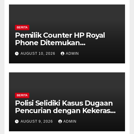
BERITA
Pemilik Counter HP Royal
Phone Ditemukan
Meninggal di Dalam Mobil di
AUGUST 10, 2026
ADMIN
Grobogan, Polisi Dalami
Keterkaitan dengan Kasus
Pencurian.
BERITA
Polisi Selidiki Kasus Dugaan
Pencurian dengan Kekerasan
di Counter HP Royal Phone
AUGUST 9, 2026
ADMIN
Ambarawa.