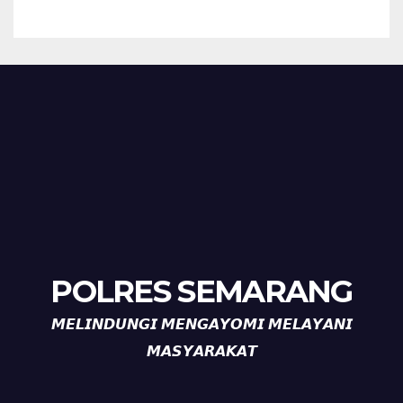
Kemarau.
POLRES SEMARANG
𝙈𝙀𝙇𝙄𝙉𝘿𝙐𝙉𝙂𝙄 𝙈𝙀𝙉𝙂𝘼𝙔𝙊𝙈𝙄 𝙈𝙀𝙇𝘼𝙔𝘼𝙉𝙄
𝙈𝘼𝙎𝙔𝘼𝙍𝘼𝙆𝘼𝙏