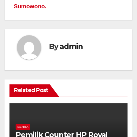
Sumowono.
By
admin
Related Post
BERITA
Pemilik Counter HP Royal