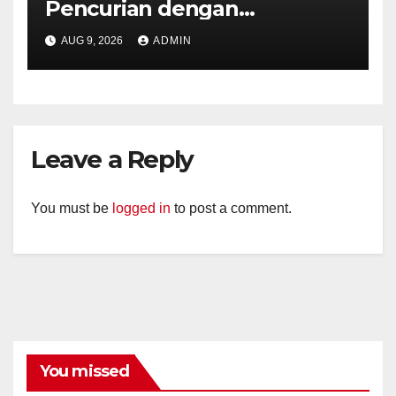
Pencurian dengan
Kekerasan di Counter HP
AUG 9, 2026
ADMIN
Royal Phone Ambarawa.
Leave a Reply
You must be
logged in
to post a comment.
You missed