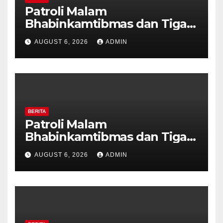
Patroli Malam
Bhabinkamtibmas dan Tiga
Pilar Kelurahan Ungaran
AUGUST 6, 2026
ADMIN
Perkuat Kamtibmas, Warga
Diajak Aktifkan Ronda
BERITA
Patroli Malam
Bhabinkamtibmas dan Tiga
Pilar Kelurahan Ungaran
AUGUST 6, 2026
ADMIN
Perkuat Kamtibmas, Warga
Diajak Aktifkan Ronda