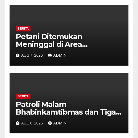
BERITA
Petani Ditemukan
Meninggal di Area
Persawahan Kalibeji, Polisi
AUG 7, 2026
ADMIN
Pastikan Tidak Ada Tanda
Kekerasan
BERITA
Patroli Malam
Bhabinkamtibmas dan Tiga
Pilar Kelurahan Ungaran
AUG 6, 2026
ADMIN
Perkuat Kamtibmas, Warga
Diajak Aktifkan Ronda