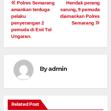
Post
Polres Semarang
Hendak perang
amankan terduga
sarung, 9 pemuda
navigation
pelaku
diamankan Polres
penyerangan 2
Semarang
pemuda di Exit Tol
Ungaran.
By
admin
Related Post