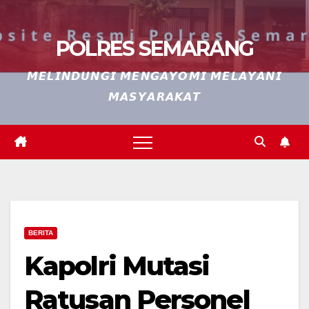
POLRES SEMARANG
𝙈𝙀𝙇𝙄𝙉𝘿𝙐𝙉𝙂𝙄 𝙈𝙀𝙉𝙂𝘼𝙔𝙊𝙈𝙄 𝙈𝙀𝙇𝘼𝙔𝘼𝙉𝙄
𝙈𝘼𝙎𝙔𝘼𝙍𝘼𝙆𝘼𝙏
BERITA
Kapolri Mutasi
Ratusan Personel