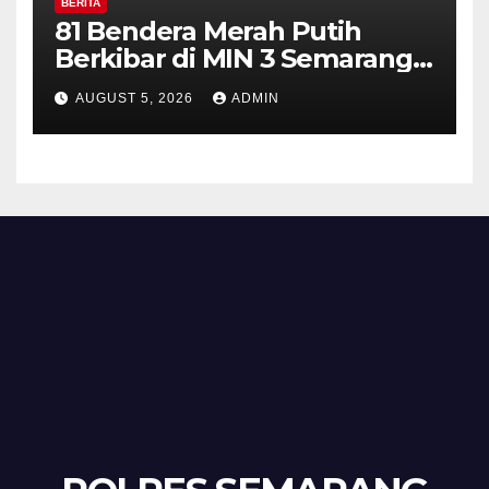
BERITA
81 Bendera Merah Putih
Berkibar di MIN 3 Semarang,
Bhabinkamtibmas Desa
AUGUST 5, 2026
ADMIN
Timpik Hadiri Peringatan
HUT ke-81 Kemerdekaan RI