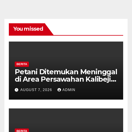
You missed
BERITA
Petani Ditemukan Meninggal
di Area Persawahan Kalibeji,
Polisi Pastikan Tidak Ada
AUGUST 7, 2026
ADMIN
Tanda Kekerasan
BERITA