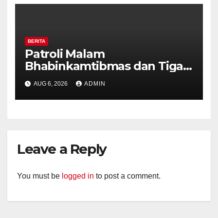
BERITA
Patroli Malam
Bhabinkamtibmas dan Tiga
Pilar Kelurahan Ungaran
AUG 6, 2026
ADMIN
Perkuat Kamtibmas, Warga
Diajak Aktifkan Ronda
Leave a Reply
You must be
logged in
to post a comment.