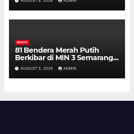
AUGUST 6, 2026
ADMIN
Perkuat Kamtibmas, Warga
Diajak Aktifkan Ronda
BERITA
81 Bendera Merah Putih
Berkibar di MIN 3 Semarang,
Bhabinkamtibmas Desa
AUGUST 5, 2026
ADMIN
Timpik Hadiri Peringatan
HUT ke-81 Kemerdekaan RI