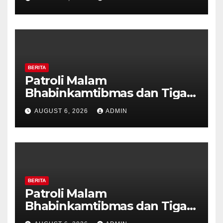
Tanda Kekerasan
BERITA
Patroli Malam
Bhabinkamtibmas dan Tiga
Pilar Kelurahan Ungaran
AUGUST 6, 2026
ADMIN
Perkuat Kamtibmas, Warga
Diajak Aktifkan Ronda
BERITA
Patroli Malam
Bhabinkamtibmas dan Tiga
Pilar Kelurahan Ungaran