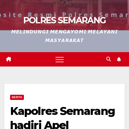
POLRES SEMARANG
𝙈𝙀𝙇𝙄𝙉𝘿𝙐𝙉𝙂𝙄 𝙈𝙀𝙉𝙂𝘼𝙔𝙊𝙈𝙄 𝙈𝙀𝙇𝘼𝙔𝘼𝙉𝙄
𝙈𝘼𝙎𝙔𝘼𝙍𝘼𝙆𝘼𝙏
BERITA
Kapolres Semarang
hadiri Apel