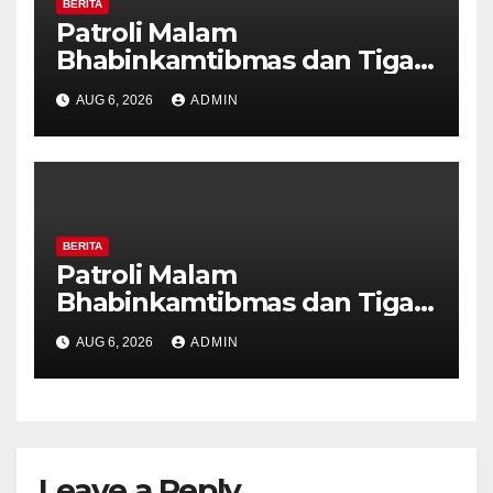
BERITA
Patroli Malam
Bhabinkamtibmas dan Tiga
Pilar Kelurahan Ungaran
AUG 6, 2026
ADMIN
Perkuat Kamtibmas, Warga
Diajak Aktifkan Ronda
BERITA
Patroli Malam
Bhabinkamtibmas dan Tiga
Pilar Kelurahan Ungaran
AUG 6, 2026
ADMIN
Perkuat Kamtibmas, Warga
Diajak Aktifkan Ronda
Leave a Reply