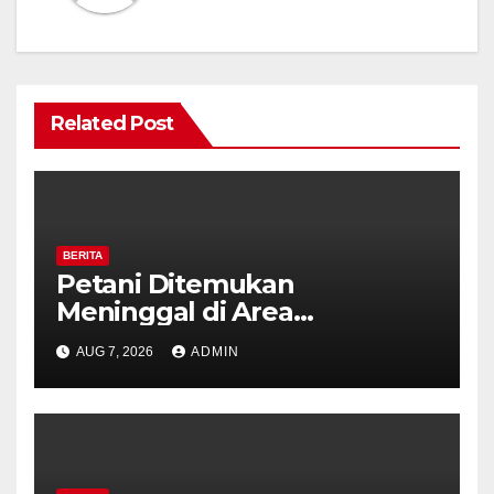
Related Post
BERITA
Petani Ditemukan
Meninggal di Area
Persawahan Kalibeji, Polisi
AUG 7, 2026
ADMIN
Pastikan Tidak Ada Tanda
Kekerasan