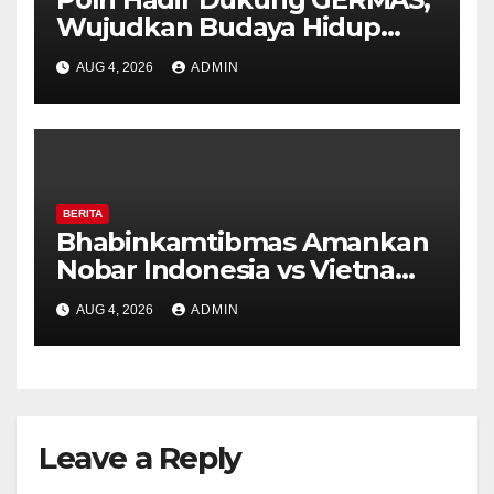
Wujudkan Budaya Hidup
Sehat di Kecamatan Pabelan
AUG 4, 2026
ADMIN
BERITA
Bhabinkamtibmas Amankan
Nobar Indonesia vs Vietnam
di Alun-Alun Bung Karno,
AUG 4, 2026
ADMIN
Suporter Antusias dan
Kondusif
Leave a Reply