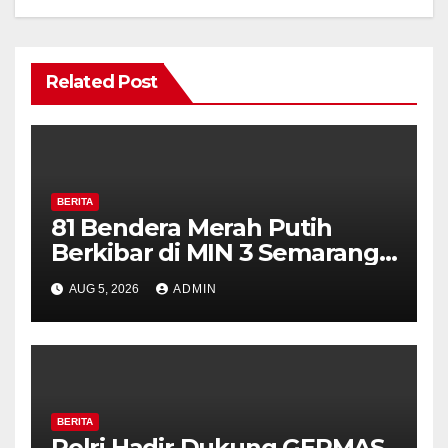
Related Post
BERITA
81 Bendera Merah Putih
Berkibar di MIN 3 Semarang,
Bhabinkamtibmas Desa
AUG 5, 2026
ADMIN
Timpik Hadiri Peringatan
HUT ke-81 Kemerdekaan RI
BERITA
Polri Hadir Dukung GERMAS,