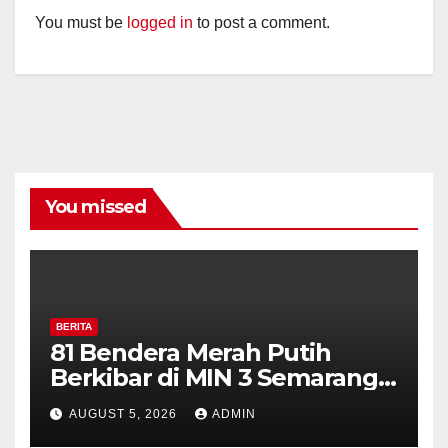
You must be
logged in
to post a comment.
You missed
BERITA
81 Bendera Merah Putih
Berkibar di MIN 3 Semarang,
Bhabinkamtibmas Desa
AUGUST 5, 2026
ADMIN
Timpik Hadiri Peringatan