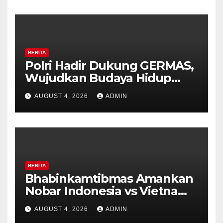
HUT ke-81 Kemerdekaan RI
BERITA
Polri Hadir Dukung GERMAS,
Wujudkan Budaya Hidup
Sehat di Kecamatan Pabelan
AUGUST 4, 2026
ADMIN
BERITA
Bhabinkamtibmas Amankan
Nobar Indonesia vs Vietnam
di Alun-Alun Bung Karno,
AUGUST 4, 2026
ADMIN
Suporter Antusias dan