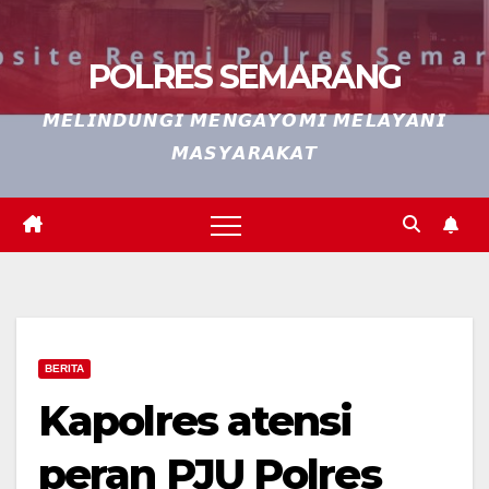
POLRES SEMARANG
𝙈𝙀𝙇𝙄𝙉𝘿𝙐𝙉𝙂𝙄 𝙈𝙀𝙉𝙂𝘼𝙔𝙊𝙈𝙄 𝙈𝙀𝙇𝘼𝙔𝘼𝙉𝙄
𝙈𝘼𝙎𝙔𝘼𝙍𝘼𝙆𝘼𝙏
BERITA
Kapolres atensi
peran PJU Polres