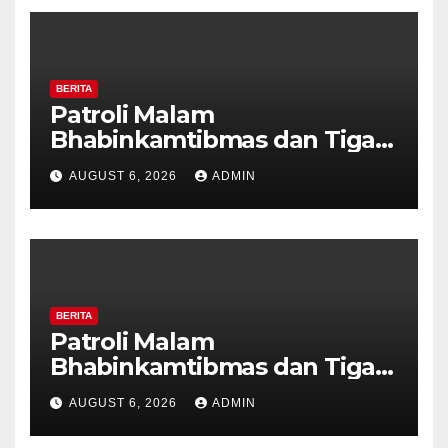
BERITA
Patroli Malam
Bhabinkamtibmas dan Tiga
Pilar Kelurahan Ungaran
AUGUST 6, 2026
ADMIN
Perkuat Kamtibmas, Warga
Diajak Aktifkan Ronda
BERITA
Patroli Malam
Bhabinkamtibmas dan Tiga
Pilar Kelurahan Ungaran
AUGUST 6, 2026
ADMIN
Perkuat Kamtibmas, Warga
Diajak Aktifkan Ronda