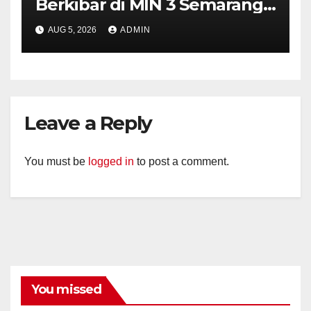
Berkibar di MIN 3 Semarang,
Bhabinkamtibmas Desa
AUG 5, 2026
ADMIN
Timpik Hadiri Peringatan
HUT ke-81 Kemerdekaan RI
Leave a Reply
You must be
logged in
to post a comment.
You missed