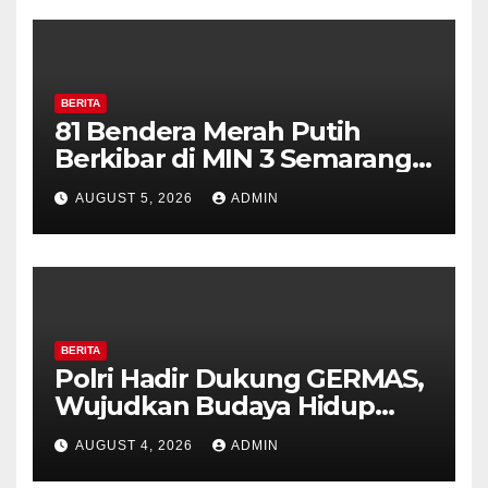
BERITA
81 Bendera Merah Putih
Berkibar di MIN 3 Semarang,
Bhabinkamtibmas Desa
AUGUST 5, 2026
ADMIN
Timpik Hadiri Peringatan
HUT ke-81 Kemerdekaan RI
BERITA
Polri Hadir Dukung GERMAS,
Wujudkan Budaya Hidup
Sehat di Kecamatan Pabelan
AUGUST 4, 2026
ADMIN