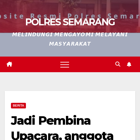
POLRES SEMARANG
𝙈𝙀𝙇𝙄𝙉𝘿𝙐𝙉𝙂𝙄 𝙈𝙀𝙉𝙂𝘼𝙔𝙊𝙈𝙄 𝙈𝙀𝙇𝘼𝙔𝘼𝙉𝙄
𝙈𝘼𝙎𝙔𝘼𝙍𝘼𝙆𝘼𝙏
BERITA
Jadi Pembina
Upacara, anggota