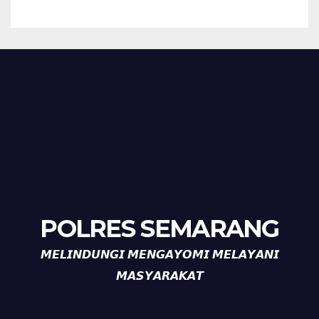
POLRES SEMARANG
𝙈𝙀𝙇𝙄𝙉𝘿𝙐𝙉𝙂𝙄 𝙈𝙀𝙉𝙂𝘼𝙔𝙊𝙈𝙄 𝙈𝙀𝙇𝘼𝙔𝘼𝙉𝙄
𝙈𝘼𝙎𝙔𝘼𝙍𝘼𝙆𝘼𝙏