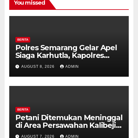
You missed
BERITA
Polres Semarang Gelar Apel
Siaga Karhutla, Kapolres
Tekankan Sinergi dan
AUGUST 8, 2026
ADMIN
Kesiapsiagaan Hadapi Musim
Kemarau.
BERITA
Petani Ditemukan Meninggal
di Area Persawahan Kalibeji,
Polisi Pastikan Tidak Ada
AUGUST 7, 2026
ADMIN