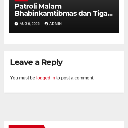
Patroli Malam
Bhabinkamtibmas dan Tiga
Pilar Kelurahan Ungaran
AUG 6, 2026
ADMIN
Perkuat Kamtibmas, Warga
Diajak Aktifkan Ronda
Leave a Reply
You must be
logged in
to post a comment.