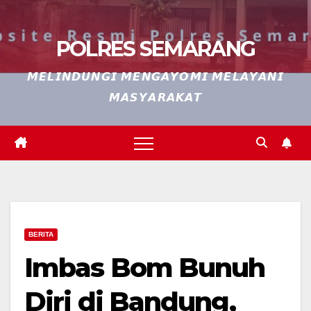
POLRES SEMARANG
𝙈𝙀𝙇𝙄𝙉𝘿𝙐𝙉𝙂𝙄 𝙈𝙀𝙉𝙂𝘼𝙔𝙊𝙈𝙄 𝙈𝙀𝙇𝘼𝙔𝘼𝙉𝙄
𝙈𝘼𝙎𝙔𝘼𝙍𝘼𝙆𝘼𝙏
BERITA
Imbas Bom Bunuh
Diri di Bandung,