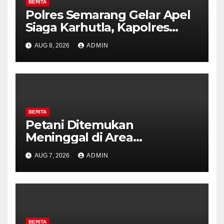
BERITA
Polres Semarang Gelar Apel
Siaga Karhutla, Kapolres
Tekankan Sinergi dan
AUG 8, 2026
ADMIN
Kesiapsiagaan Hadapi Musim
Kemarau.
BERITA
Petani Ditemukan
Meninggal di Area
Persawahan Kalibeji, Polisi
AUG 7, 2026
ADMIN
Pastikan Tidak Ada Tanda
Kekerasan
BERITA