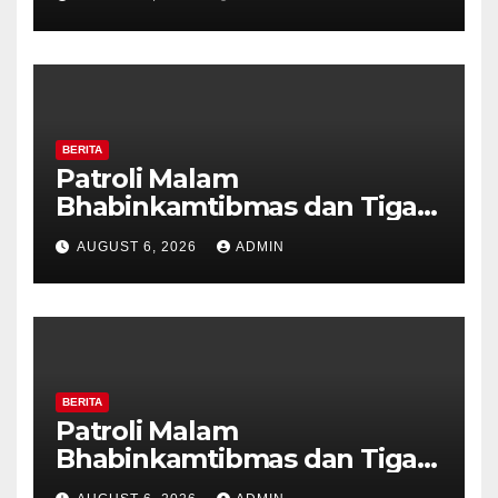
Tanda Kekerasan
BERITA
Patroli Malam
Bhabinkamtibmas dan Tiga
Pilar Kelurahan Ungaran
AUGUST 6, 2026
ADMIN
Perkuat Kamtibmas, Warga
Diajak Aktifkan Ronda
BERITA
Patroli Malam
Bhabinkamtibmas dan Tiga
Pilar Kelurahan Ungaran