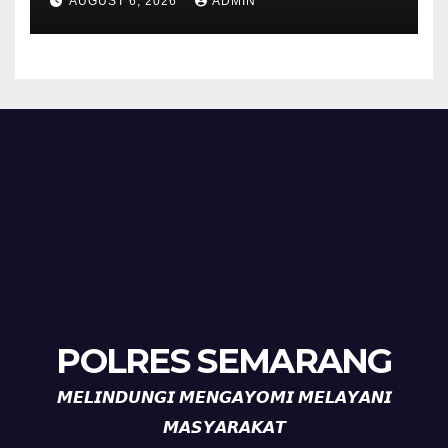
AUGUST 6, 2026
ADMIN
Perkuat Kamtibmas, Warga
Diajak Aktifkan Ronda
POLRES SEMARANG
𝙈𝙀𝙇𝙄𝙉𝘿𝙐𝙉𝙂𝙄 𝙈𝙀𝙉𝙂𝘼𝙔𝙊𝙈𝙄 𝙈𝙀𝙇𝘼𝙔𝘼𝙉𝙄
𝙈𝘼𝙎𝙔𝘼𝙍𝘼𝙆𝘼𝙏