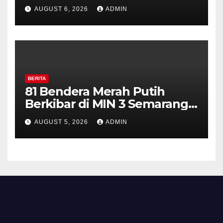
Pilar Kelurahan Ungaran
AUGUST 6, 2026
ADMIN
Perkuat Kamtibmas, Warga
Diajak Aktifkan Ronda
BERITA
81 Bendera Merah Putih
Berkibar di MIN 3 Semarang,
Bhabinkamtibmas Desa
AUGUST 5, 2026
ADMIN
Timpik Hadiri Peringatan
HUT ke-81 Kemerdekaan RI