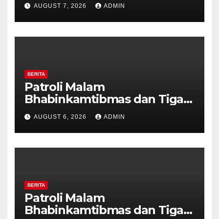
Polisi Pastikan Tidak Ada
AUGUST 7, 2026
ADMIN
Tanda Kekerasan
BERITA
Patroli Malam
Bhabinkamtibmas dan Tiga
Pilar Kelurahan Ungaran
AUGUST 6, 2026
ADMIN
Perkuat Kamtibmas, Warga
Diajak Aktifkan Ronda
BERITA
Patroli Malam
Bhabinkamtibmas dan Tiga