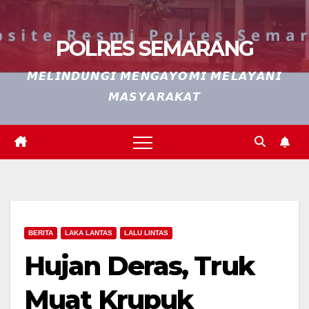
POLRES SEMARANG
𝙈𝙀𝙇𝙄𝙉𝘿𝙐𝙉𝙂𝙄 𝙈𝙀𝙉𝙂𝘼𝙔𝙊𝙈𝙄 𝙈𝙀𝙇𝘼𝙔𝘼𝙉𝙄
𝙈𝘼𝙎𝙔𝘼𝙍𝘼𝙆𝘼𝙏
BERITA
LAKA LANTAS
LALU LINTAS
Hujan Deras, Truk
Muat Krupuk