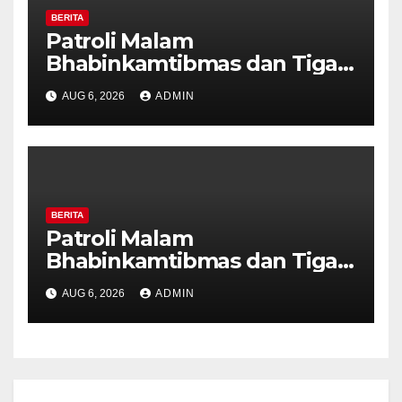
BERITA
Patroli Malam
Bhabinkamtibmas dan Tiga
Pilar Kelurahan Ungaran
AUG 6, 2026
ADMIN
Perkuat Kamtibmas, Warga
Diajak Aktifkan Ronda
BERITA
Patroli Malam
Bhabinkamtibmas dan Tiga
Pilar Kelurahan Ungaran
AUG 6, 2026
ADMIN
Perkuat Kamtibmas, Warga
Diajak Aktifkan Ronda