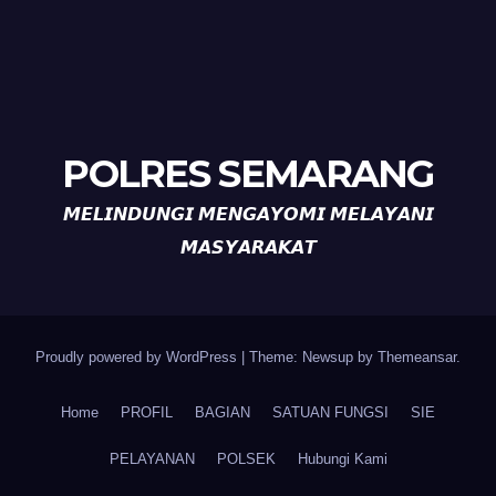
POLRES SEMARANG
𝙈𝙀𝙇𝙄𝙉𝘿𝙐𝙉𝙂𝙄 𝙈𝙀𝙉𝙂𝘼𝙔𝙊𝙈𝙄 𝙈𝙀𝙇𝘼𝙔𝘼𝙉𝙄
𝙈𝘼𝙎𝙔𝘼𝙍𝘼𝙆𝘼𝙏
Proudly powered by WordPress
|
Theme: Newsup by
Themeansar
.
Home
PROFIL
BAGIAN
SATUAN FUNGSI
SIE
PELAYANAN
POLSEK
Hubungi Kami