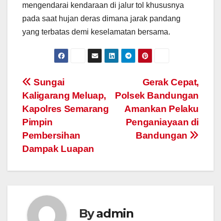
mengendarai kendaraan di jalur tol khususnya
pada saat hujan deras dimana jarak pandang
yang terbatas demi keselamatan bersama.
Post
Sungai
Gerak Cepat,
Kaligarang Meluap,
Polsek Bandungan
navigation
Kapolres Semarang
Amankan Pelaku
Pimpin
Penganiayaan di
Pembersihan
Bandungan
Dampak Luapan
By
admin