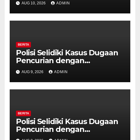
AUG 10, 2026
ADMIN
Grobogan, Polisi Dalami
Keterkaitan dengan Kasus
Pencurian.
BERITA
Polisi Selidiki Kasus Dugaan
Pencurian dengan
Kekerasan di Counter HP
AUG 9, 2026
ADMIN
Royal Phone Ambarawa.
BERITA
Polisi Selidiki Kasus Dugaan
Pencurian dengan
Kekerasan di Counter HP