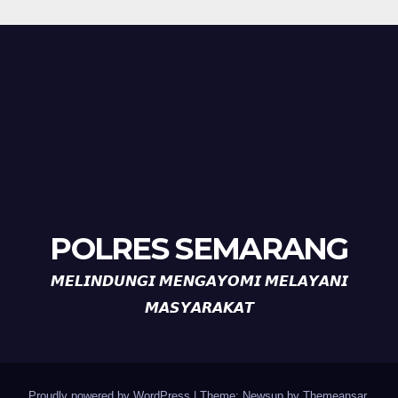
POLRES SEMARANG
𝙈𝙀𝙇𝙄𝙉𝘿𝙐𝙉𝙂𝙄 𝙈𝙀𝙉𝙂𝘼𝙔𝙊𝙈𝙄 𝙈𝙀𝙇𝘼𝙔𝘼𝙉𝙄
𝙈𝘼𝙎𝙔𝘼𝙍𝘼𝙆𝘼𝙏
Proudly powered by WordPress
|
Theme: Newsup by
Themeansar
.