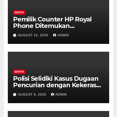
BERITA
Pemilik Counter HP Royal
Phone Ditemukan
Meninggal di Dalam Mobil di
AUGUST 10, 2026
ADMIN
Grobogan, Polisi Dalami
Keterkaitan dengan Kasus
Pencurian.
BERITA
Polisi Selidiki Kasus Dugaan
Pencurian dengan Kekerasan
di Counter HP Royal Phone
AUGUST 9, 2026
ADMIN
Ambarawa.