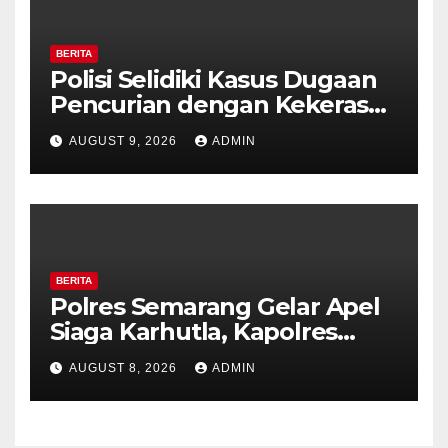
BERITA
Polisi Selidiki Kasus Dugaan
Pencurian dengan Kekerasan
di Counter HP Royal Phone
AUGUST 9, 2026
ADMIN
Ambarawa.
BERITA
Polres Semarang Gelar Apel
Siaga Karhutla, Kapolres
Tekankan Sinergi dan
AUGUST 8, 2026
ADMIN
Kesiapsiagaan Hadapi Musim
Kemarau.