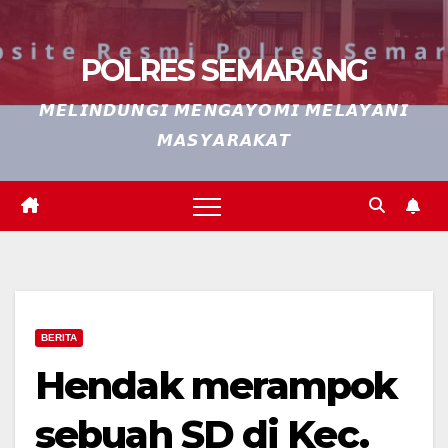
POLRES SEMARANG
𝙈𝙀𝙇𝙄𝙉𝘿𝙐𝙉𝙂𝙄 𝙈𝙀𝙉𝙂𝘼𝙔𝙊𝙈𝙄 𝙈𝙀𝙇𝘼𝙔𝘼𝙉𝙄
𝙈𝘼𝙎𝙔𝘼𝙍𝘼𝙆𝘼𝙏
BERITA
Hendak merampok
sebuah SD di Kec.