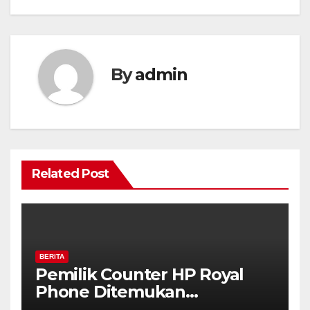
By
admin
Related Post
BERITA
Pemilik Counter HP Royal
Phone Ditemukan
Meninggal di Dalam Mobil di