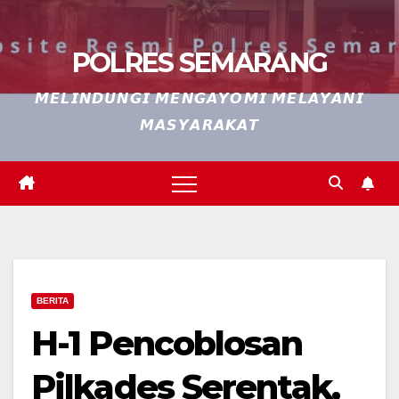
POLRES SEMARANG
𝙈𝙀𝙇𝙄𝙉𝘿𝙐𝙉𝙂𝙄 𝙈𝙀𝙉𝙂𝘼𝙔𝙊𝙈𝙄 𝙈𝙀𝙇𝘼𝙔𝘼𝙉𝙄
𝙈𝘼𝙎𝙔𝘼𝙍𝘼𝙆𝘼𝙏
BERITA
H-1 Pencoblosan
Pilkades Serentak,