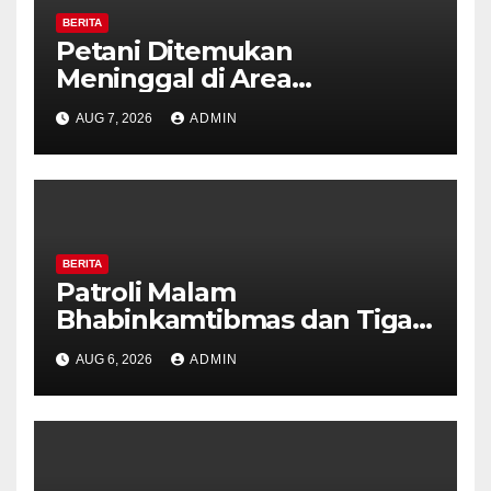
BERITA
Petani Ditemukan
Meninggal di Area
Persawahan Kalibeji, Polisi
AUG 7, 2026
ADMIN
Pastikan Tidak Ada Tanda
Kekerasan
BERITA
Patroli Malam
Bhabinkamtibmas dan Tiga
Pilar Kelurahan Ungaran
AUG 6, 2026
ADMIN
Perkuat Kamtibmas, Warga
Diajak Aktifkan Ronda