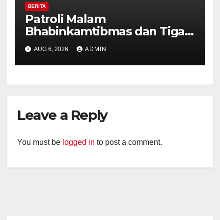
BERITA
Patroli Malam
Bhabinkamtibmas dan Tiga
Pilar Kelurahan Ungaran
AUG 6, 2026
ADMIN
Perkuat Kamtibmas, Warga
Diajak Aktifkan Ronda
Leave a Reply
You must be
logged in
to post a comment.