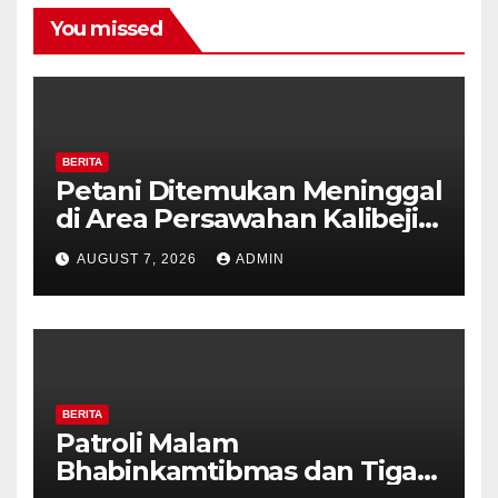
You missed
BERITA
Petani Ditemukan Meninggal
di Area Persawahan Kalibeji,
Polisi Pastikan Tidak Ada
AUGUST 7, 2026
ADMIN
Tanda Kekerasan
BERITA
Patroli Malam
Bhabinkamtibmas dan Tiga