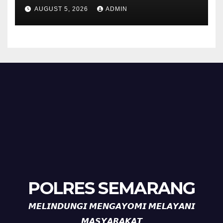
Bhabinkamtibmas Desa
AUGUST 5, 2026
ADMIN
Timpik Hadiri Peringatan
HUT ke-81 Kemerdekaan RI
POLRES SEMARANG
𝙈𝙀𝙇𝙄𝙉𝘿𝙐𝙉𝙂𝙄 𝙈𝙀𝙉𝙂𝘼𝙔𝙊𝙈𝙄 𝙈𝙀𝙇𝘼𝙔𝘼𝙉𝙄
𝙈𝘼𝙎𝙔𝘼𝙍𝘼𝙆𝘼𝙏