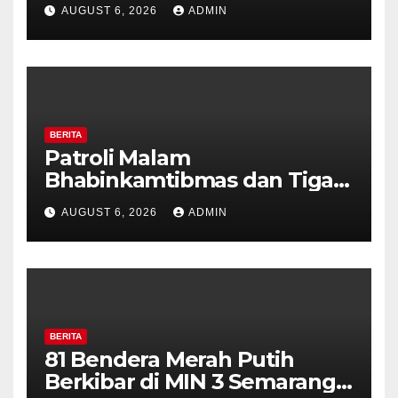
Pilar Kelurahan Ungaran
AUGUST 6, 2026
ADMIN
Perkuat Kamtibmas, Warga
Diajak Aktifkan Ronda
BERITA
Patroli Malam
Bhabinkamtibmas dan Tiga
Pilar Kelurahan Ungaran
AUGUST 6, 2026
ADMIN
Perkuat Kamtibmas, Warga
Diajak Aktifkan Ronda
BERITA
81 Bendera Merah Putih
Berkibar di MIN 3 Semarang,