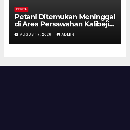
BERITA
Petani Ditemukan Meninggal
di Area Persawahan Kalibeji,
Polisi Pastikan Tidak Ada
AUGUST 7, 2026
ADMIN
Tanda Kekerasan