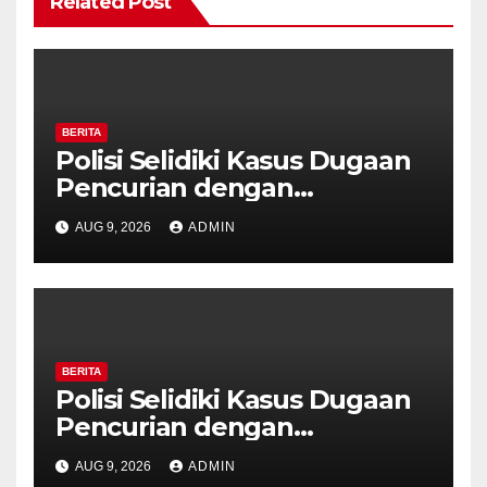
Related Post
BERITA
Polisi Selidiki Kasus Dugaan
Pencurian dengan
Kekerasan di Counter HP
AUG 9, 2026
ADMIN
Royal Phone Ambarawa.
BERITA
Polisi Selidiki Kasus Dugaan
Pencurian dengan
Kekerasan di Counter HP
AUG 9, 2026
ADMIN
Royal Phone Ambarawa.