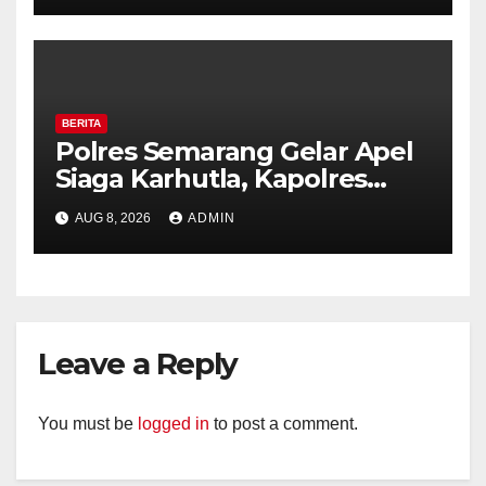
BERITA
Polres Semarang Gelar Apel
Siaga Karhutla, Kapolres
Tekankan Sinergi dan
AUG 8, 2026
ADMIN
Kesiapsiagaan Hadapi Musim
Kemarau.
Leave a Reply
You must be
logged in
to post a comment.