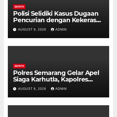
BERITA
Polisi Selidiki Kasus Dugaan
Pencurian dengan Kekerasan
di Counter HP Royal Phone
AUGUST 9, 2026
ADMIN
Ambarawa.
BERITA
Polres Semarang Gelar Apel
Siaga Karhutla, Kapolres
Tekankan Sinergi dan
AUGUST 8, 2026
ADMIN
Kesiapsiagaan Hadapi Musim
Kemarau.