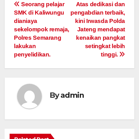
Post
Seorang pelajar
Atas dedikasi dan
SMK di Kaliwungu
pengabdian terbaik,
navigation
dianiaya
kini Irwasda Polda
sekelompok remaja,
Jateng mendapat
Polres Semarang
kenaikan pangkat
lakukan
setingkat lebih
penyelidikan.
tinggi.
By
admin