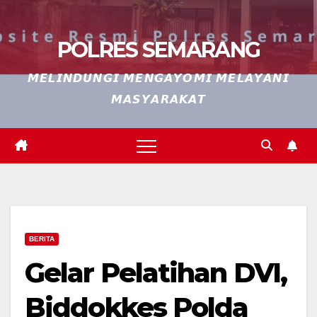
POLRES SEMARANG
𝙈𝙀𝙇𝙄𝙉𝘿𝙐𝙉𝙂𝙄 𝙈𝙀𝙉𝙂𝘼𝙔𝙊𝙈𝙄 𝙈𝙀𝙇𝘼𝙔𝘼𝙉𝙄
𝙈𝘼𝙎𝙔𝘼𝙍𝘼𝙆𝘼𝙏
BERITA
Gelar Pelatihan DVI,
Biddokkes Polda