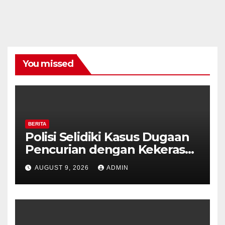
You missed
BERITA
Polisi Selidiki Kasus Dugaan
Pencurian dengan Kekerasan
di Counter HP Royal Phone
AUGUST 9, 2026
ADMIN
Ambarawa.