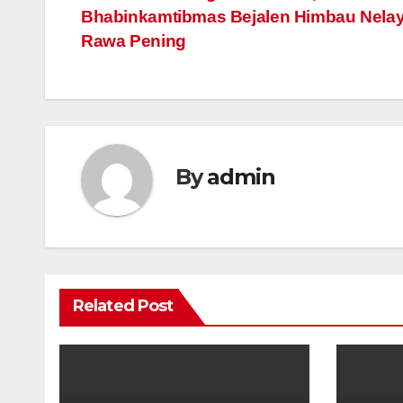
Bhabinkamtibmas Bejalen Himbau Nela
navigation
Rawa Pening
By
admin
Related Post