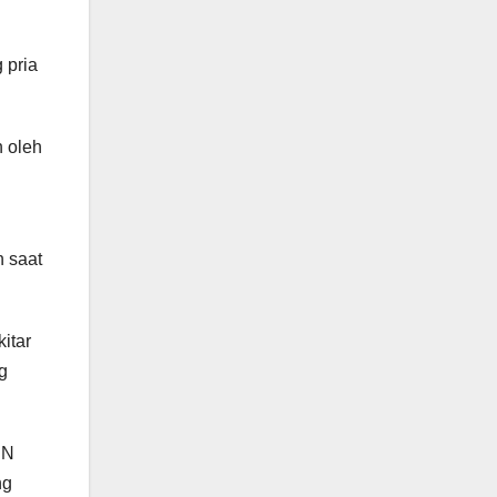
 pria
 oleh
 saat
itar
g
DN
ng