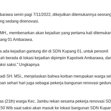
awa senin pagi 7/11/2022, dikejutkan ditemukannya seorang
ng sedang direnovasi.
MH., membenarkan akan kejadian yang pertama kali ditemukan
pang 01 Ambarawa.
 ada kejadian gantung diri di SDN Kupang 01, untuk personil
h berada di lokasi kejadian dipimpin Kapolsek Ambarawa, dan
aksi saksi.” Ungkapnya
adi SH. MSi., menjelaskan bahwa korban merupakan warga sek
orban sehari hari juga sebagai pekerja bangunan renovasi gedun
gas (21th) warga Kec. Jambu rekan sesama pekerja renovasi S
.50 Wib saat saksi akan masuk ke lokasi bangunan SDN Kupa