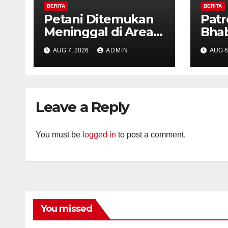
BERITA
BERITA
Petani Ditemukan
Patr
Meninggal di Area
Bha
Persawahan
dan 
AUG 7, 2026
ADMIN
AUG 6
Kalibeji, Polisi
Kelu
Pastikan Tidak Ada
Per
Tanda Kekerasan
Kam
Diaj
Leave a Reply
Ron
You must be
logged in
to post a comment.
You missed