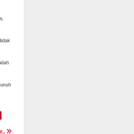
a,
tidak
udah
bunuh
r..