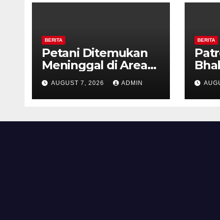
BERITA
BERITA
Petani Ditemukan
Patr
Meninggal di Area
Bha
Persawahan
dan 
AUGUST 7, 2026
ADMIN
AUGU
Kalibeji, Polisi
Kel
Pastikan Tidak Ada
Per
Tanda Kekerasan
Kam
Diaj
Ron