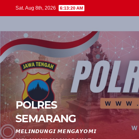
Skip
Sat. Aug 8th, 2026
6:13:21 AM
to
content
POLRES
SEMARANG
𝙈𝙀𝙇𝙄𝙉𝘿𝙐𝙉𝙂𝙄 𝙈𝙀𝙉𝙂𝘼𝙔𝙊𝙈𝙄