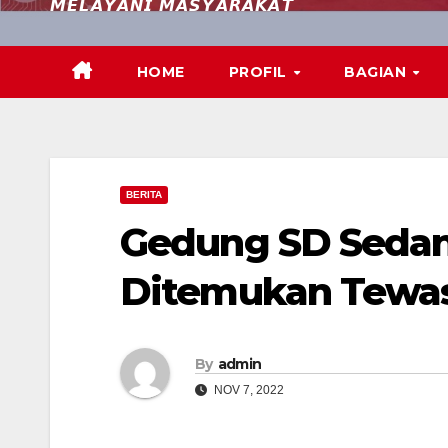
𝙈𝙀𝙇𝘼𝙔𝘼𝙉𝙄 𝙈𝘼𝙎𝙔𝘼𝙍𝘼𝙆𝘼𝙏
HOME
PROFIL
BAGIAN
BERITA
Gedung SD Sedang
Ditemukan Tewas
By
admin
NOV 7, 2022