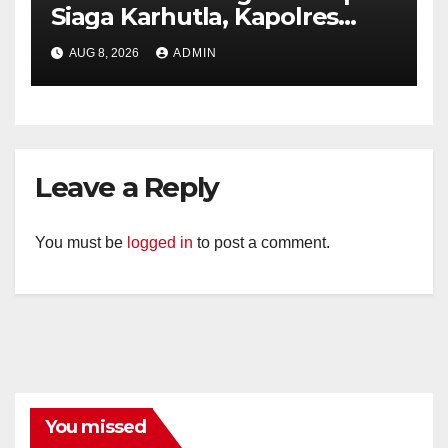
Siaga Karhutla, Kapolres
Tekankan Sinergi dan
AUG 8, 2026
ADMIN
Kesiapsiagaan Hadapi Musim
Kemarau.
Leave a Reply
You must be
logged in
to post a comment.
You missed