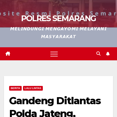
POLRES SEMARANG
𝙈𝙀𝙇𝙄𝙉𝘿𝙐𝙉𝙂𝙄 𝙈𝙀𝙉𝙂𝘼𝙔𝙊𝙈𝙄 𝙈𝙀𝙇𝘼𝙔𝘼𝙉𝙄
𝙈𝘼𝙎𝙔𝘼𝙍𝘼𝙆𝘼𝙏
BERITA
LALU LINTAS
Gandeng Ditlantas
Polda Jateng,