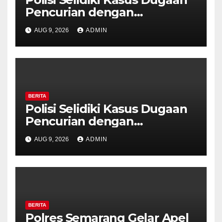
Pencurian dengan
Kekerasan di Counter HP
AUG 9, 2026
ADMIN
Royal Phone Ambarawa.
BERITA
Polisi Selidiki Kasus Dugaan
Pencurian dengan
Kekerasan di Counter HP
AUG 9, 2026
ADMIN
Royal Phone Ambarawa.
BERITA
Polres Semarang Gelar Apel