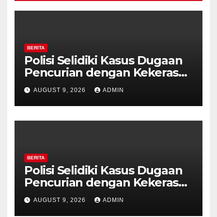
BERITA
Polisi Selidiki Kasus Dugaan
Pencurian dengan Kekerasan
di Counter HP Royal Phone
AUGUST 9, 2026
ADMIN
Ambarawa.
BERITA
Polisi Selidiki Kasus Dugaan
Pencurian dengan Kekerasan
di Counter HP Royal Phone
AUGUST 9, 2026
ADMIN
Ambarawa.