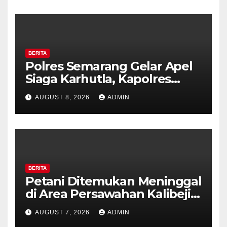
BERITA
Polres Semarang Gelar Apel
Siaga Karhutla, Kapolres
Tekankan Sinergi dan
AUGUST 8, 2026
ADMIN
Kesiapsiagaan Hadapi Musim
Kemarau.
BERITA
Petani Ditemukan Meninggal
di Area Persawahan Kalibeji,
Polisi Pastikan Tidak Ada
AUGUST 7, 2026
ADMIN
Tanda Kekerasan