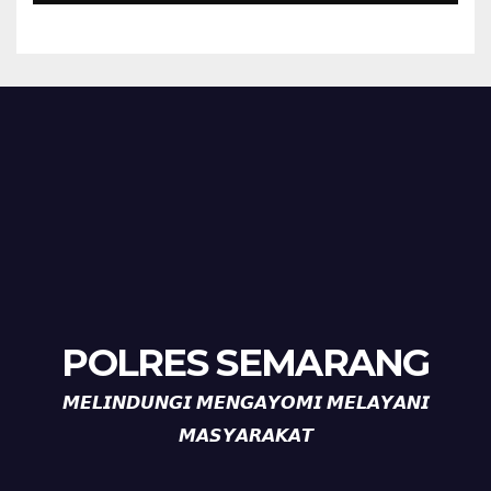
POLRES SEMARANG
𝙈𝙀𝙇𝙄𝙉𝘿𝙐𝙉𝙂𝙄 𝙈𝙀𝙉𝙂𝘼𝙔𝙊𝙈𝙄 𝙈𝙀𝙇𝘼𝙔𝘼𝙉𝙄
𝙈𝘼𝙎𝙔𝘼𝙍𝘼𝙆𝘼𝙏