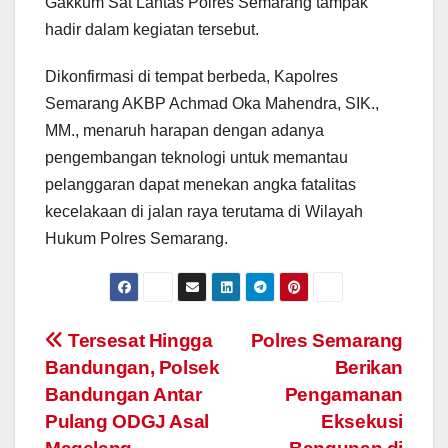
Gakkum Sat Lantas Polres Semarang tampak
hadir dalam kegiatan tersebut.
Dikonfirmasi di tempat berbeda, Kapolres
Semarang AKBP Achmad Oka Mahendra, SIK.,
MM., menaruh harapan dengan adanya
pengembangan teknologi untuk memantau
pelanggaran dapat menekan angka fatalitas
kecelakaan di jalan raya terutama di Wilayah
Hukum Polres Semarang.
Post
Tersesat Hingga
Polres Semarang
Bandungan, Polsek
Berikan
navigation
Bandungan Antar
Pengamanan
Pulang ODGJ Asal
Eksekusi