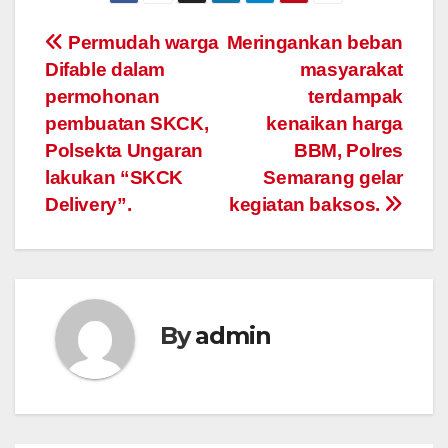
Post
Permudah warga
Meringankan beban
Difable dalam
masyarakat
navigation
permohonan
terdampak
pembuatan SKCK,
kenaikan harga
Polsekta Ungaran
BBM, Polres
lakukan “SKCK
Semarang gelar
Delivery”.
kegiatan baksos.
By
admin