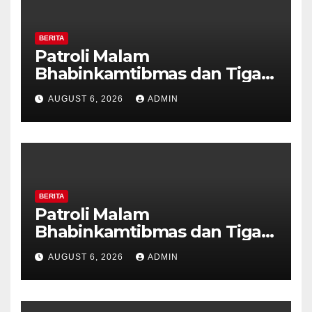
BERITA
Patroli Malam
Bhabinkamtibmas dan Tiga
Pilar Kelurahan Ungaran
AUGUST 6, 2026
ADMIN
Perkuat Kamtibmas, Warga
Diajak Aktifkan Ronda
BERITA
Patroli Malam
Bhabinkamtibmas dan Tiga
Pilar Kelurahan Ungaran
AUGUST 6, 2026
ADMIN
Perkuat Kamtibmas, Warga
Diajak Aktifkan Ronda