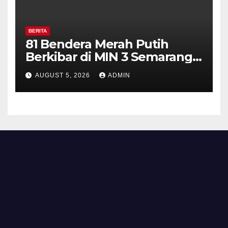
BERITA
81 Bendera Merah Putih
Berkibar di MIN 3 Semarang,
Bhabinkamtibmas Desa
AUGUST 5, 2026
ADMIN
Timpik Hadiri Peringatan
HUT ke-81 Kemerdekaan RI