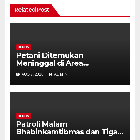
Related Post
BERITA
Petani Ditemukan
Meninggal di Area
Persawahan Kalibeji, Polisi
AUG 7, 2026
ADMIN
Pastikan Tidak Ada Tanda
Kekerasan
BERITA
Patroli Malam
Bhabinkamtibmas dan Tiga
Pilar Kelurahan Ungaran