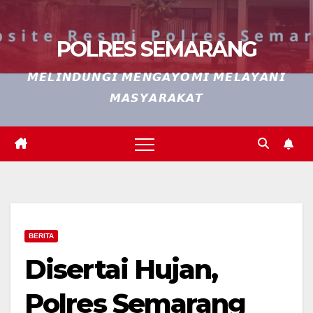
POLRES SEMARANG
𝙈𝙀𝙇𝙄𝙉𝘿𝙐𝙉𝙂𝙄 𝙈𝙀𝙉𝙂𝘼𝙔𝙊𝙈𝙄 𝙈𝙀𝙇𝘼𝙔𝘼𝙉𝙄
𝙈𝘼𝙎𝙔𝘼𝙍𝘼𝙆𝘼𝙏
BERITA
Disertai Hujan,
Polres Semarang