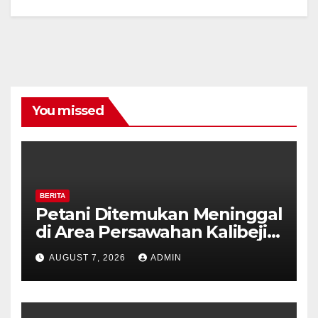
You missed
BERITA
Petani Ditemukan Meninggal
di Area Persawahan Kalibeji,
Polisi Pastikan Tidak Ada
AUGUST 7, 2026
ADMIN
Tanda Kekerasan