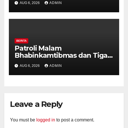
AUG 6, 2026
ADMIN
Perkuat Kamtibmas, Warga
Diajak Aktifkan Ronda
BERITA
Patroli Malam
Bhabinkamtibmas dan Tiga
Pilar Kelurahan Ungaran
AUG 6, 2026
ADMIN
Perkuat Kamtibmas, Warga
Diajak Aktifkan Ronda
Leave a Reply
You must be
logged in
to post a comment.