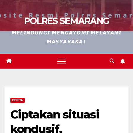
POLRES SEMARANG
𝙈𝙀𝙇𝙄𝙉𝘿𝙐𝙉𝙂𝙄 𝙈𝙀𝙉𝙂𝘼𝙔𝙊𝙈𝙄 𝙈𝙀𝙇𝘼𝙔𝘼𝙉𝙄
𝙈𝘼𝙎𝙔𝘼𝙍𝘼𝙆𝘼𝙏
BERITA
Ciptakan situasi
kondusif,