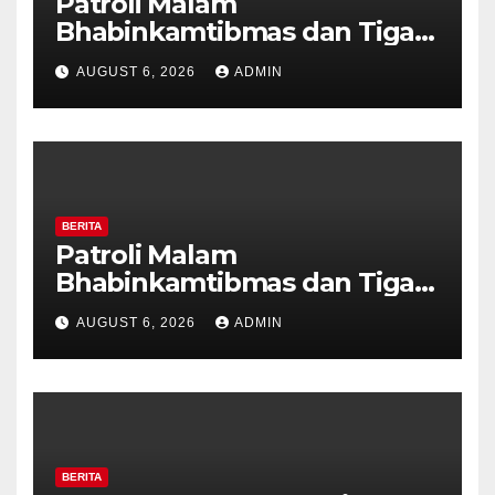
Patroli Malam
Bhabinkamtibmas dan Tiga
Pilar Kelurahan Ungaran
AUGUST 6, 2026
ADMIN
Perkuat Kamtibmas, Warga
Diajak Aktifkan Ronda
BERITA
Patroli Malam
Bhabinkamtibmas dan Tiga
Pilar Kelurahan Ungaran
AUGUST 6, 2026
ADMIN
Perkuat Kamtibmas, Warga
Diajak Aktifkan Ronda
BERITA