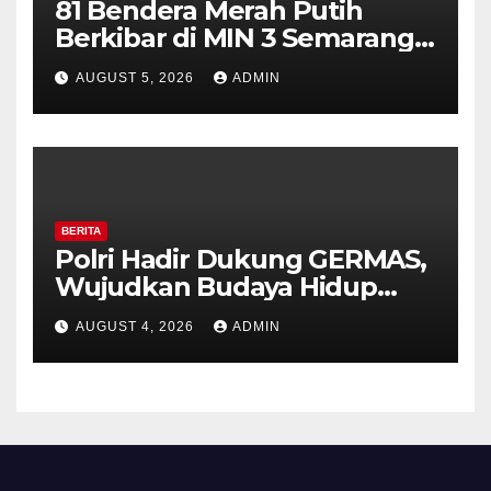
81 Bendera Merah Putih
Berkibar di MIN 3 Semarang,
Bhabinkamtibmas Desa
AUGUST 5, 2026
ADMIN
Timpik Hadiri Peringatan
HUT ke-81 Kemerdekaan RI
BERITA
Polri Hadir Dukung GERMAS,
Wujudkan Budaya Hidup
Sehat di Kecamatan Pabelan
AUGUST 4, 2026
ADMIN