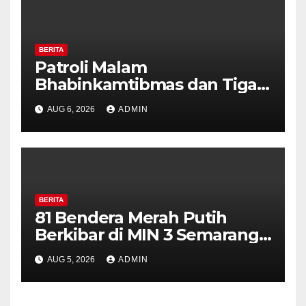
BERITA
Patroli Malam
Bhabinkamtibmas dan Tiga
Pilar Kelurahan Ungaran
AUG 6, 2026
ADMIN
Perkuat Kamtibmas, Warga
Diajak Aktifkan Ronda
BERITA
81 Bendera Merah Putih
Berkibar di MIN 3 Semarang,
Bhabinkamtibmas Desa
AUG 5, 2026
ADMIN
Timpik Hadiri Peringatan
HUT ke-81 Kemerdekaan RI