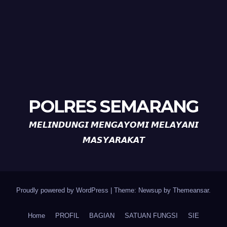
POLRES SEMARANG
𝙈𝙀𝙇𝙄𝙉𝘿𝙐𝙉𝙂𝙄 𝙈𝙀𝙉𝙂𝘼𝙔𝙊𝙈𝙄 𝙈𝙀𝙇𝘼𝙔𝘼𝙉𝙄
𝙈𝘼𝙎𝙔𝘼𝙍𝘼𝙆𝘼𝙏
Proudly powered by WordPress
|
Theme: Newsup by
Themeansar
.
Home
PROFIL
BAGIAN
SATUAN FUNGSI
SIE