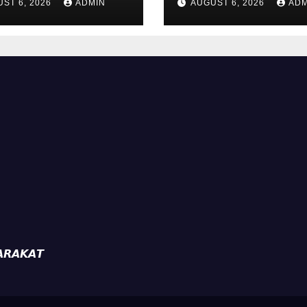
ST 6, 2026
ADMIN
AUGUST 6, 2026
ADM
urahan Ungaran
Kelurahan Unga
kuat
Perkuat
tibmas, Warga
Kamtibmas, Wa
ak Aktifkan
Diajak Aktifkan
da
Ronda
𝙍𝘼𝙆𝘼𝙏