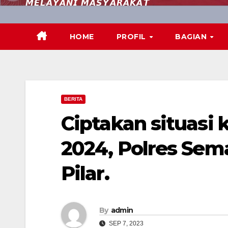
𝙈𝙀𝙇𝘼𝙔𝘼𝙉𝙄 𝙈𝘼𝙎𝙔𝘼𝙍𝘼𝙆𝘼𝙏
HOME
PROFIL
BAGIAN
BERITA
Ciptakan situasi 
2024, Polres Sema
Pilar.
By
admin
SEP 7, 2023