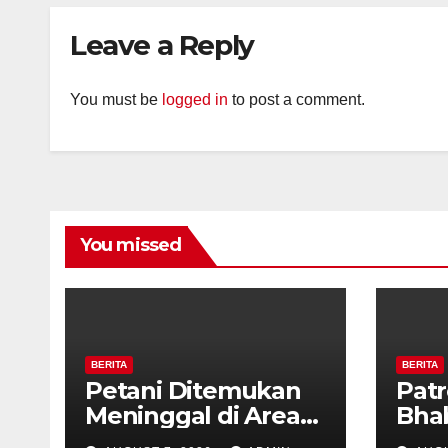
Diaj
Leave a Reply
Ron
You must be
logged in
to post a comment.
You missed
BERITA
BERITA
Petani Ditemukan
Patr
Meninggal di Area
Bha
Persawahan
dan 