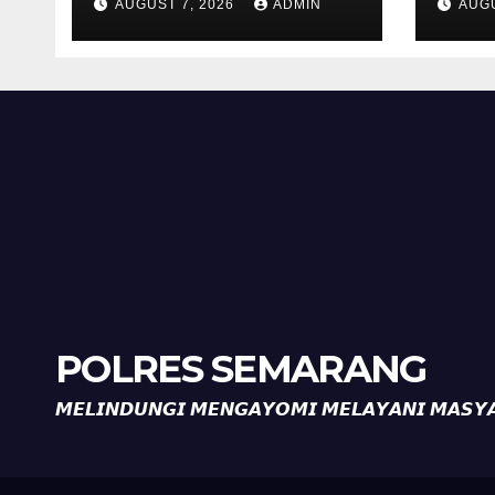
AUGUST 7, 2026
ADMIN
AUGU
Kalibeji, Polisi
Kel
Pastikan Tidak Ada
Per
Tanda Kekerasan
Kam
Diaj
Ron
POLRES SEMARANG
𝙈𝙀𝙇𝙄𝙉𝘿𝙐𝙉𝙂𝙄 𝙈𝙀𝙉𝙂𝘼𝙔𝙊𝙈𝙄 𝙈𝙀𝙇𝘼𝙔𝘼𝙉𝙄 𝙈𝘼𝙎𝙔