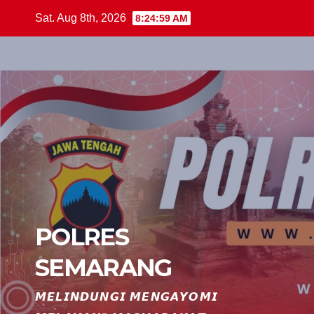
Skip
Sat. Aug 8th, 2026
8:24:59 AM
to
content
POLRES
SEMARANG
𝙈𝙀𝙇𝙄𝙉𝘿𝙐𝙉𝙂𝙄 𝙈𝙀𝙉𝙂𝘼𝙔𝙊𝙈𝙄