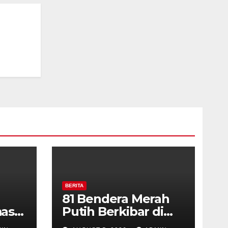
BERITA
81 Bendera Merah
as
Putih Berkibar di
MIN 3 Semarang,