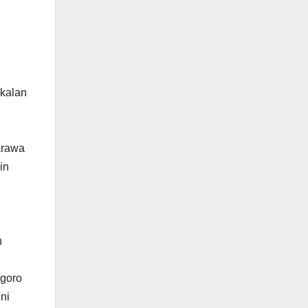
kalan
arawa
in
n
egoro
ni