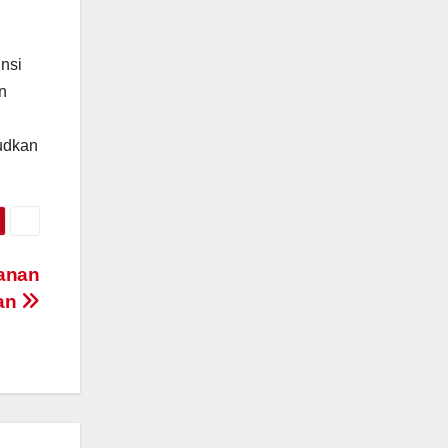
nsi
n
udkan
anan
an