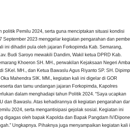
olitik Pemilu 2024, serta guna menciptakan situasi kondisi
 7 September 2023 menggelar kegiatan pengarahan dan pembe
li ini dihadiri pula oleh jajaran Forkopimda Kab. Semarang,
av. Budi Saroyo mewakili Dandim, Wakil ketua DPRD Kab.
emarang Khoeron SH. MH., perwakilan Kejaksaan Negeri Amb
i SKel. MH., dan Ketua Bawaslu Agus Riyanto SP. SH. Dipimp
a Mahendra SIK. MM., kegiatan kali ini digelar di GOR
peserta dan tamu undangan jajaran Forkopimda, Kapolres
erlukan dalam menghadapi tahun Politik 2024. “Saya ucapkan
PU dan Bawaslu. Atas kehadirannya di kegiatan pengarahan da
ilu 2024, serta mengantisipasi gejolak sosial. Kegiatan ini
ng digagas oleh bapak Kapolda dan Bapak Pangdam IV/Dipon
ngah.” Ungkapnya. Pihaknya juga menyampaikan kegiatan kali i