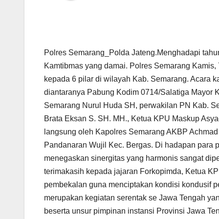
Polres Semarang_Polda Jateng.Menghadapi tahun p
Kamtibmas yang damai. Polres Semarang Kamis,
kepada 6 pilar di wilayah Kab. Semarang. Acara ka
diantaranya Pabung Kodim 0714/Salatiga Mayor K
Semarang Nurul Huda SH, perwakilan PN Kab. S
Brata Eksan S. SH. MH., Ketua KPU Maskup Asyad
langsung oleh Kapolres Semarang AKBP Achmad Ok
Pandanaran Wujil Kec. Bergas. Di hadapan para 
menegaskan sinergitas yang harmonis sangat dip
terimakasih kepada jajaran Forkopimda, Ketua K
pembekalan guna menciptakan kondisi kondusif pem
merupakan kegiatan serentak se Jawa Tengah ya
beserta unsur pimpinan instansi Provinsi Jawa Te