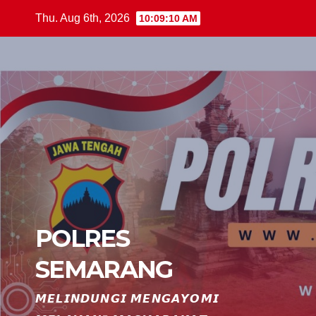
Skip
Thu. Aug 6th, 2026
10:09:11 AM
to
content
POLRES
SEMARANG
𝙈𝙀𝙇𝙄𝙉𝘿𝙐𝙉𝙂𝙄 𝙈𝙀𝙉𝙂𝘼𝙔𝙊𝙈𝙄