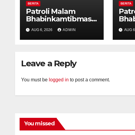
BERITA
BERITA
Patroli Malam
Patr
Bhabinkamtibmas
Bha
dan Tiga Pilar
dan 
AUG 6, 2026
ADMIN
AUG 6
Kelurahan Ungaran
Kelu
Perkuat
Per
Kamtibmas, Warga
Kam
Diajak Aktifkan
Diaj
Leave a Reply
Ronda
Ron
You must be
logged in
to post a comment.
You missed