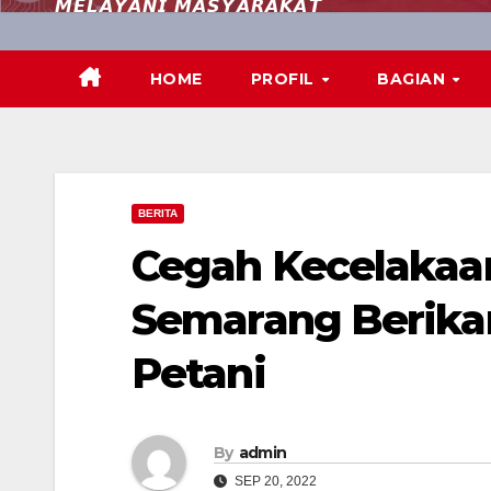
𝙈𝙀𝙇𝘼𝙔𝘼𝙉𝙄 𝙈𝘼𝙎𝙔𝘼𝙍𝘼𝙆𝘼𝙏
HOME
PROFIL
BAGIAN
BERITA
Cegah Kecelakaan
Semarang Berik
Petani
By
admin
SEP 20, 2022