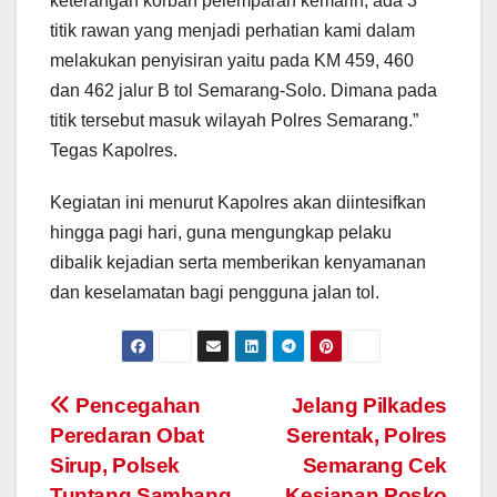
keterangan korban pelemparan kemarin, ada 3
titik rawan yang menjadi perhatian kami dalam
melakukan penyisiran yaitu pada KM 459, 460
dan 462 jalur B tol Semarang-Solo. Dimana pada
titik tersebut masuk wilayah Polres Semarang.”
Tegas Kapolres.
Kegiatan ini menurut Kapolres akan diintesifkan
hingga pagi hari, guna mengungkap pelaku
dibalik kejadian serta memberikan kenyamanan
dan keselamatan bagi pengguna jalan tol.
Post
Pencegahan
Jelang Pilkades
Peredaran Obat
Serentak, Polres
navigation
Sirup, Polsek
Semarang Cek
Tuntang Sambang
Kesiapan Posko