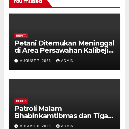
You missed
BERITA
Petani Ditemukan Meninggal
di Area Persawahan Kalibeji,
Polisi Pastikan Tidak Ada
AUGUST 7, 2026
ADMIN
Tanda Kekerasan
BERITA
Patroli Malam
Bhabinkamtibmas dan Tiga
Pilar Kelurahan Ungaran
AUGUST 6, 2026
ADMIN