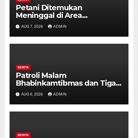
Petani Ditemukan
Meninggal di Area
Persawahan Kalibeji, Polisi
AUG 7, 2026
ADMIN
Pastikan Tidak Ada Tanda
Kekerasan
BERITA
Patroli Malam
Bhabinkamtibmas dan Tiga
Pilar Kelurahan Ungaran
AUG 6, 2026
ADMIN
Perkuat Kamtibmas, Warga
Diajak Aktifkan Ronda
BERITA