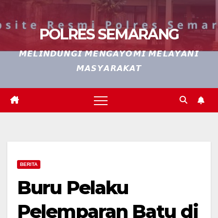
POLRES SEMARANG
𝙈𝙀𝙇𝙄𝙉𝘿𝙐𝙉𝙂𝙄 𝙈𝙀𝙉𝙂𝘼𝙔𝙊𝙈𝙄 𝙈𝙀𝙇𝘼𝙔𝘼𝙉𝙄
𝙈𝘼𝙎𝙔𝘼𝙍𝘼𝙆𝘼𝙏
BERITA
Buru Pelaku
Pelemparan Batu di