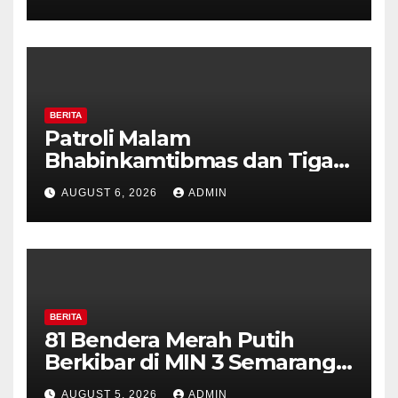
Perkuat Kamtibmas, Warga
Diajak Aktifkan Ronda
BERITA
Patroli Malam
Bhabinkamtibmas dan Tiga
Pilar Kelurahan Ungaran
AUGUST 6, 2026
ADMIN
Perkuat Kamtibmas, Warga
Diajak Aktifkan Ronda
BERITA
81 Bendera Merah Putih
Berkibar di MIN 3 Semarang,
Bhabinkamtibmas Desa
AUGUST 5, 2026
ADMIN