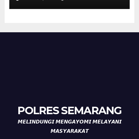
Timpik Hadiri Peringatan
HUT ke-81 Kemerdekaan RI
POLRES SEMARANG
𝙈𝙀𝙇𝙄𝙉𝘿𝙐𝙉𝙂𝙄 𝙈𝙀𝙉𝙂𝘼𝙔𝙊𝙈𝙄 𝙈𝙀𝙇𝘼𝙔𝘼𝙉𝙄
𝙈𝘼𝙎𝙔𝘼𝙍𝘼𝙆𝘼𝙏