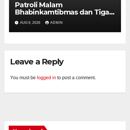
Patroli Malam
Bhabinkamtibmas dan Tiga
Pilar Kelurahan Ungaran
AUG 6, 2026
ADMIN
Perkuat Kamtibmas, Warga
Diajak Aktifkan Ronda
Leave a Reply
You must be
logged in
to post a comment.