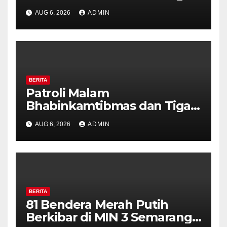
Pilar Kelurahan Ungaran
AUG 6, 2026
ADMIN
Perkuat Kamtibmas, Warga
Diajak Aktifkan Ronda
BERITA
Patroli Malam
Bhabinkamtibmas dan Tiga
Pilar Kelurahan Ungaran
AUG 6, 2026
ADMIN
Perkuat Kamtibmas, Warga
Diajak Aktifkan Ronda
BERITA
81 Bendera Merah Putih
Berkibar di MIN 3 Semarang,