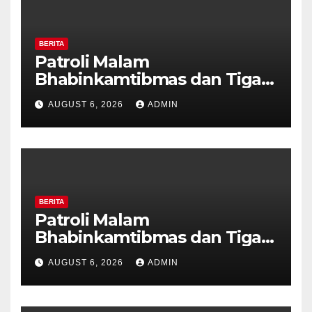
BERITA
Patroli Malam
Bhabinkamtibmas dan Tiga
Pilar Kelurahan Ungaran
AUGUST 6, 2026
ADMIN
Perkuat Kamtibmas, Warga
Diajak Aktifkan Ronda
BERITA
Patroli Malam
Bhabinkamtibmas dan Tiga
Pilar Kelurahan Ungaran
AUGUST 6, 2026
ADMIN
Perkuat Kamtibmas, Warga
Diajak Aktifkan Ronda