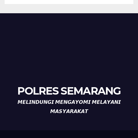
POLRES SEMARANG
𝙈𝙀𝙇𝙄𝙉𝘿𝙐𝙉𝙂𝙄 𝙈𝙀𝙉𝙂𝘼𝙔𝙊𝙈𝙄 𝙈𝙀𝙇𝘼𝙔𝘼𝙉𝙄
𝙈𝘼𝙎𝙔𝘼𝙍𝘼𝙆𝘼𝙏