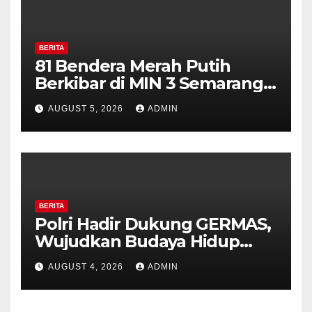
BERITA
81 Bendera Merah Putih
Berkibar di MIN 3 Semarang,
Bhabinkamtibmas Desa
AUGUST 5, 2026
ADMIN
Timpik Hadiri Peringatan
HUT ke-81 Kemerdekaan RI
BERITA
Polri Hadir Dukung GERMAS,
Wujudkan Budaya Hidup
Sehat di Kecamatan Pabelan
AUGUST 4, 2026
ADMIN