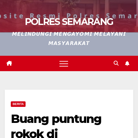
POLRES SEMARANG
𝙈𝙀𝙇𝙄𝙉𝘿𝙐𝙉𝙂𝙄 𝙈𝙀𝙉𝙂𝘼𝙔𝙊𝙈𝙄 𝙈𝙀𝙇𝘼𝙔𝘼𝙉𝙄
𝙈𝘼𝙎𝙔𝘼𝙍𝘼𝙆𝘼𝙏
BERITA
Buang puntung
rokok di