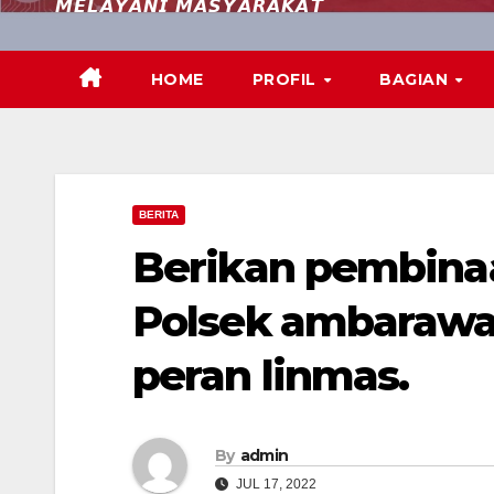
𝙈𝙀𝙇𝘼𝙔𝘼𝙉𝙄 𝙈𝘼𝙎𝙔𝘼𝙍𝘼𝙆𝘼𝙏
HOME
PROFIL
BAGIAN
BERITA
Berikan pembina
Polsek ambarawa 
peran linmas.
By
admin
JUL 17, 2022