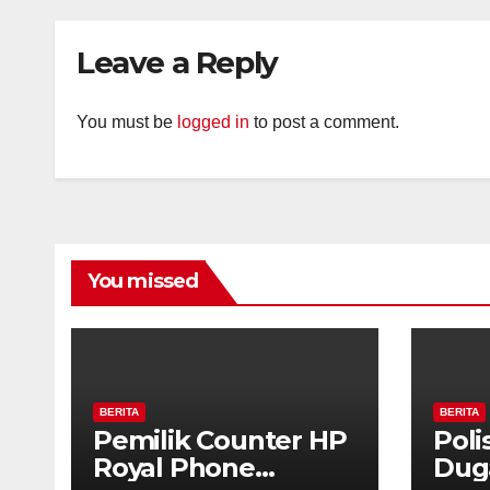
Polisi Dalami
Keterkaitan dengan
Leave a Reply
Kasus Pencurian.
You must be
logged in
to post a comment.
You missed
BERITA
BERITA
Pemilik Counter HP
Poli
Royal Phone
Dug