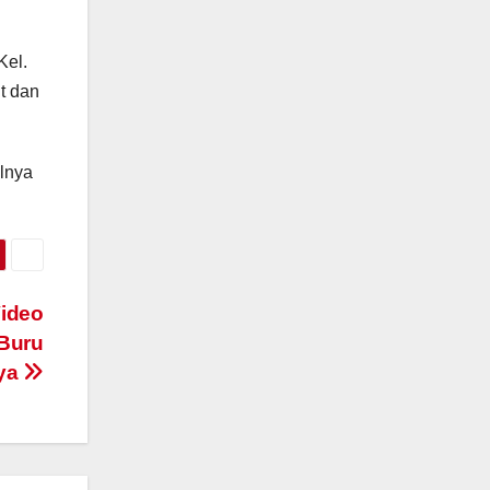
Kel.
t dan
lnya
Video
 Buru
ya