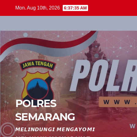
Skip
Mon. Aug 10th, 2026
6:37:36 AM
to
content
POLRES
SEMARANG
𝙈𝙀𝙇𝙄𝙉𝘿𝙐𝙉𝙂𝙄 𝙈𝙀𝙉𝙂𝘼𝙔𝙊𝙈𝙄