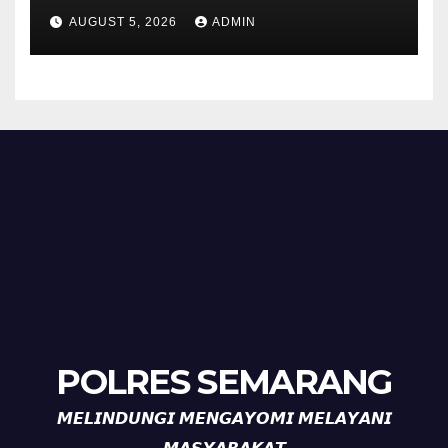
Bhabinkamtibmas Desa
AUGUST 5, 2026
ADMIN
Timpik Hadiri Peringatan
HUT ke-81 Kemerdekaan RI
POLRES SEMARANG
𝙈𝙀𝙇𝙄𝙉𝘿𝙐𝙉𝙂𝙄 𝙈𝙀𝙉𝙂𝘼𝙔𝙊𝙈𝙄 𝙈𝙀𝙇𝘼𝙔𝘼𝙉𝙄