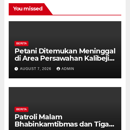
You missed
BERITA
Petani Ditemukan Meninggal
di Area Persawahan Kalibeji,
Polisi Pastikan Tidak Ada
AUGUST 7, 2026
ADMIN
Tanda Kekerasan
BERITA
Patroli Malam
Bhabinkamtibmas dan Tiga