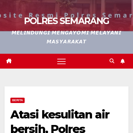
POLRES SEMARANG
𝙈𝙀𝙇𝙄𝙉𝘿𝙐𝙉𝙂𝙄 𝙈𝙀𝙉𝙂𝘼𝙔𝙊𝙈𝙄 𝙈𝙀𝙇𝘼𝙔𝘼𝙉𝙄
𝙈𝘼𝙎𝙔𝘼𝙍𝘼𝙆𝘼𝙏
BERITA
Atasi kesulitan air
bersih, Polres