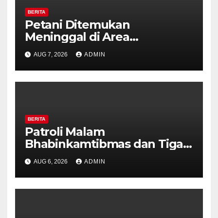
BERITA
Petani Ditemukan
Meninggal di Area
Persawahan Kalibeji, Polisi
AUG 7, 2026
ADMIN
Pastikan Tidak Ada Tanda
Kekerasan
BERITA
Patroli Malam
Bhabinkamtibmas dan Tiga
Pilar Kelurahan Ungaran
AUG 6, 2026
ADMIN
Perkuat Kamtibmas, Warga
Diajak Aktifkan Ronda