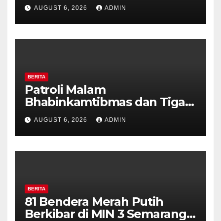
Pilar Kelurahan Ungaran
AUGUST 6, 2026
ADMIN
Perkuat Kamtibmas, Warga
Diajak Aktifkan Ronda
BERITA
Patroli Malam
Bhabinkamtibmas dan Tiga
Pilar Kelurahan Ungaran
AUGUST 6, 2026
ADMIN
Perkuat Kamtibmas, Warga
Diajak Aktifkan Ronda
BERITA
81 Bendera Merah Putih
Berkibar di MIN 3 Semarang,