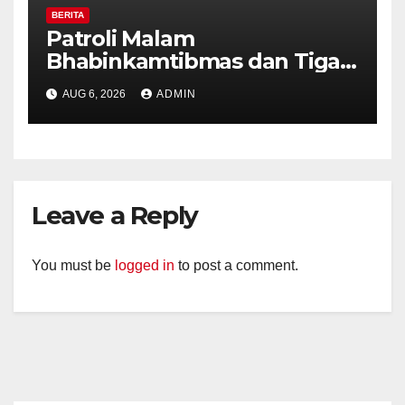
BERITA
Patroli Malam
Bhabinkamtibmas dan Tiga
Pilar Kelurahan Ungaran
AUG 6, 2026
ADMIN
Perkuat Kamtibmas, Warga
Diajak Aktifkan Ronda
Leave a Reply
You must be
logged in
to post a comment.