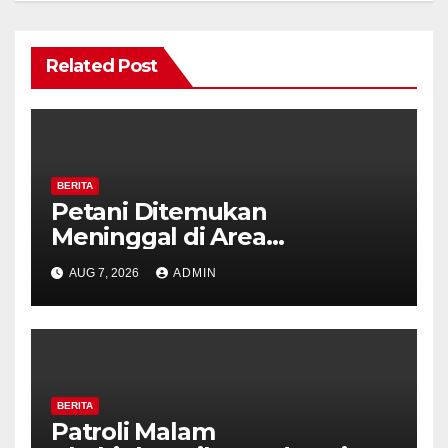
Related Post
BERITA
Petani Ditemukan
Meninggal di Area
Persawahan Kalibeji, Polisi
AUG 7, 2026
ADMIN
Pastikan Tidak Ada Tanda
Kekerasan
BERITA
Patroli Malam