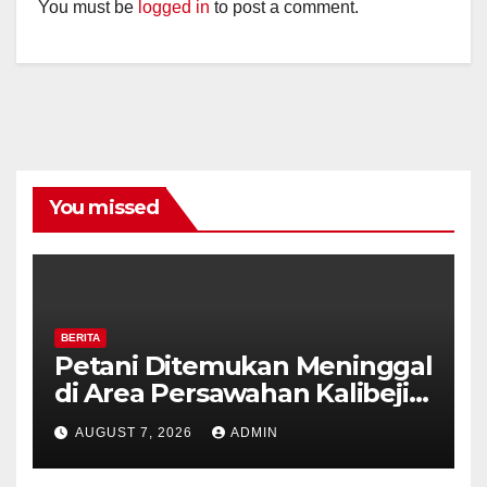
You must be
logged in
to post a comment.
You missed
BERITA
Petani Ditemukan Meninggal
di Area Persawahan Kalibeji,
Polisi Pastikan Tidak Ada
AUGUST 7, 2026
ADMIN
Tanda Kekerasan