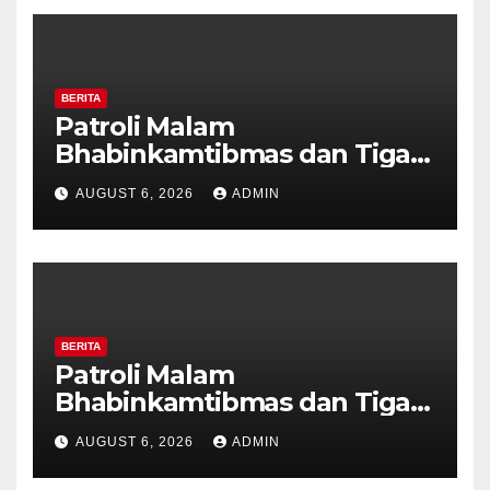
BERITA
Patroli Malam
Bhabinkamtibmas dan Tiga
Pilar Kelurahan Ungaran
AUGUST 6, 2026
ADMIN
Perkuat Kamtibmas, Warga
Diajak Aktifkan Ronda
BERITA
Patroli Malam
Bhabinkamtibmas dan Tiga
Pilar Kelurahan Ungaran
AUGUST 6, 2026
ADMIN
Perkuat Kamtibmas, Warga
Diajak Aktifkan Ronda