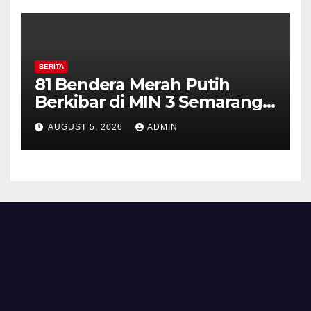
BERITA
81 Bendera Merah Putih
Berkibar di MIN 3 Semarang,
Bhabinkamtibmas Desa
AUGUST 5, 2026
ADMIN
Timpik Hadiri Peringatan
HUT ke-81 Kemerdekaan RI