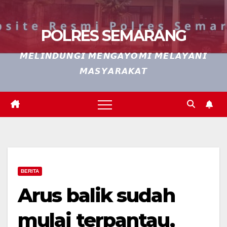
POLRES SEMARANG
𝙈𝙀𝙇𝙄𝙉𝘿𝙐𝙉𝙂𝙄 𝙈𝙀𝙉𝙂𝘼𝙔𝙊𝙈𝙄 𝙈𝙀𝙇𝘼𝙔𝘼𝙉𝙄
𝙈𝘼𝙎𝙔𝘼𝙍𝘼𝙆𝘼𝙏
BERITA
Arus balik sudah
mulai terpantau,