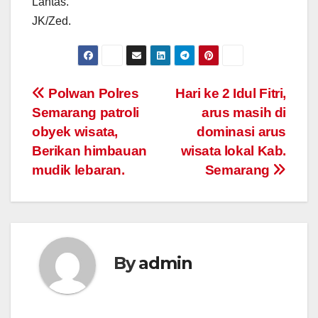
Lantas.
JK/Zed.
Post
Polwan Polres
Hari ke 2 Idul Fitri,
Semarang patroli
arus masih di
navigation
obyek wisata,
dominasi arus
Berikan himbauan
wisata lokal Kab.
mudik lebaran.
Semarang
By
admin