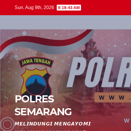
Skip
Sun. Aug 9th, 2026
9:18:44 AM
to
content
POLRES
SEMARANG
𝙈𝙀𝙇𝙄𝙉𝘿𝙐𝙉𝙂𝙄 𝙈𝙀𝙉𝙂𝘼𝙔𝙊𝙈𝙄