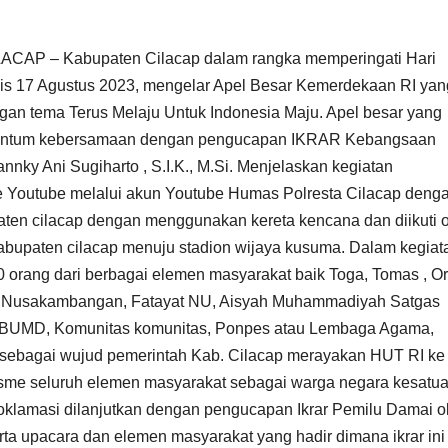
CAP – Kabupaten Cilacap dalam rangka memperingati Hari
is 17 Agustus 2023, mengelar Apel Besar Kemerdekaan RI yan
gan tema Terus Melaju Untuk Indonesia Maju. Apel besar yang
omentum kebersamaan dengan pengucapan IKRAR Kebangsaan
nky Ani Sugiharto , S.I.K., M.Si. Menjelaskan kegiatan
ve Youtube melalui akun Youtube Humas Polresta Cilacap deng
aten cilacap dengan menggunakan kereta kencana dan diikuti 
kabupaten cilacap menuju stadion wijaya kusuma. Dalam kegiat
 orang dari berbagai elemen masyarakat baik Toga, Tomas , O
r Nusakambangan, Fatayat NU, Aisyah Muhammadiyah Satgas
n BUMD, Komunitas komunitas, Ponpes atau Lembaga Agama,
i sebagai wujud pemerintah Kab. Cilacap merayakan HUT RI ke
sme seluruh elemen masyarakat sebagai warga negara kesatu
 proklamasi dilanjutkan dengan pengucapan Ikrar Pemilu Damai o
erta upacara dan elemen masyarakat yang hadir dimana ikrar ini