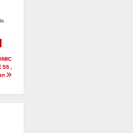
ta.
OMIC
55 ,
nan