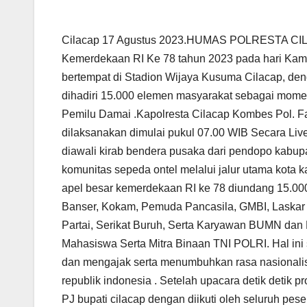
Cilacap 17 Agustus 2023.HUMAS POLRESTA CILA
Kemerdekaan RI Ke 78 tahun 2023 pada hari Kam
bertempat di Stadion Wijaya Kusuma Cilacap, den
dihadiri 15.000 elemen masyarakat sebagai m
Pemilu Damai .Kapolresta Cilacap Kombes Pol. Fan
dilaksanakan dimulai pukul 07.00 WIB Secara Li
diawali kirab bendera pusaka dari pendopo kabup
komunitas sepeda ontel melalui jalur utama kota 
apel besar kemerdekaan RI ke 78 diundang 15.000
Banser, Kokam, Pemuda Pancasila, GMBI, Laska
Partai, Serikat Buruh, Serta Karyawan BUMN da
Mahasiswa Serta Mitra Binaan TNI POLRI. Hal in
dan mengajak serta menumbuhkan rasa nasionali
republik indonesia . Setelah upacara detik detik
PJ bupati cilacap dengan diikuti oleh seluruh pes