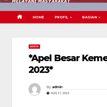
𝙈𝙀𝙇𝘼𝙔𝘼𝙉𝙄 𝙈𝘼𝙎𝙔𝘼𝙍𝘼𝙆𝘼𝙏
HOME
PROFIL
BAGIAN
BERITA
*Apel Besar Keme
2023*
By
admin
AUG 17, 2023