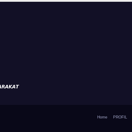
Kemarau.
𝙍𝘼𝙆𝘼𝙏
Home
PROFIL