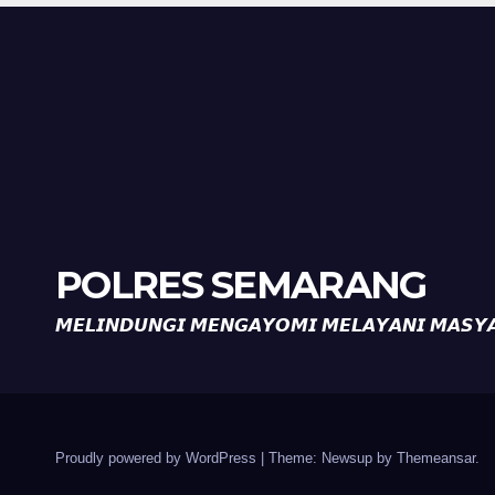
POLRES SEMARANG
𝙈𝙀𝙇𝙄𝙉𝘿𝙐𝙉𝙂𝙄 𝙈𝙀𝙉𝙂𝘼𝙔𝙊𝙈𝙄 𝙈𝙀𝙇𝘼𝙔𝘼𝙉𝙄 𝙈𝘼𝙎𝙔
Proudly powered by WordPress
|
Theme: Newsup by
Themeansar
.