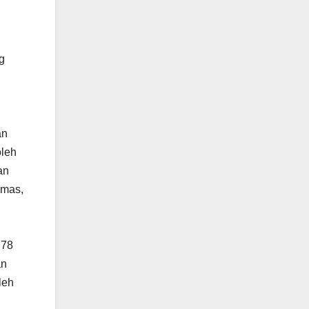
g
an
oleh
an
rmas,
 78
an
leh