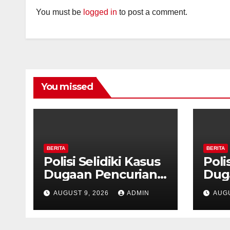
You must be
logged in
to post a comment.
You missed
BERITA
BERITA
Polisi Selidiki Kasus
Poli
Dugaan Pencurian
Dug
dengan Kekerasan
den
AUGUST 9, 2026
ADMIN
AUGU
di Counter HP Royal
di C
Phone Ambarawa.
Pho