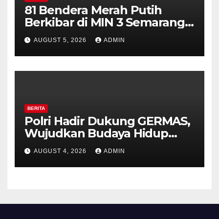
81 Bendera Merah Putih
Berkibar di MIN 3 Semarang,
Bhabinkamtibmas Desa
AUGUST 5, 2026
ADMIN
Timpik Hadiri Peringatan
HUT ke-81 Kemerdekaan RI
BERITA
Polri Hadir Dukung GERMAS,
Wujudkan Budaya Hidup
Sehat di Kecamatan Pabelan
AUGUST 4, 2026
ADMIN