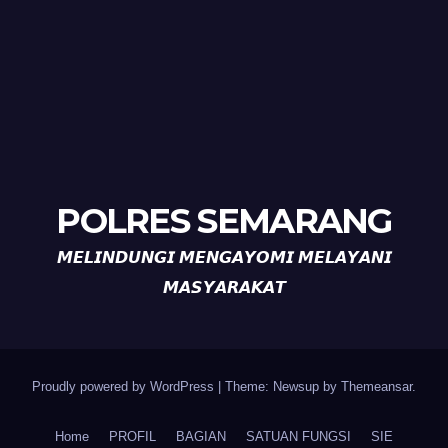
POLRES SEMARANG
𝙈𝙀𝙇𝙄𝙉𝘿𝙐𝙉𝙂𝙄 𝙈𝙀𝙉𝙂𝘼𝙔𝙊𝙈𝙄 𝙈𝙀𝙇𝘼𝙔𝘼𝙉𝙄
𝙈𝘼𝙎𝙔𝘼𝙍𝘼𝙆𝘼𝙏
Proudly powered by WordPress
|
Theme: Newsup by
Themeansar
.
Home
PROFIL
BAGIAN
SATUAN FUNGSI
SIE