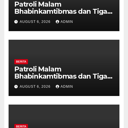
Patroli Malam
Bhabinkamtibmas dan Tiga
Pilar Kelurahan Ungaran
AUGUST 6, 2026
ADMIN
Perkuat Kamtibmas, Warga
Diajak Aktifkan Ronda
BERITA
Patroli Malam
Bhabinkamtibmas dan Tiga
Pilar Kelurahan Ungaran
AUGUST 6, 2026
ADMIN
Perkuat Kamtibmas, Warga
Diajak Aktifkan Ronda
BERITA