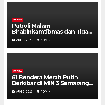
BERITA
Patroli Malam
Bhabinkamtibmas dan Tiga
Pilar Kelurahan Ungaran
AUG 6, 2026
ADMIN
Perkuat Kamtibmas, Warga
Diajak Aktifkan Ronda
BERITA
81 Bendera Merah Putih
Berkibar di MIN 3 Semarang,
Bhabinkamtibmas Desa
AUG 5, 2026
ADMIN
Timpik Hadiri Peringatan
HUT ke-81 Kemerdekaan RI