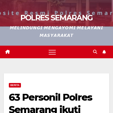
POLRES SEMARANG
𝙈𝙀𝙇𝙄𝙉𝘿𝙐𝙉𝙂𝙄 𝙈𝙀𝙉𝙂𝘼𝙔𝙊𝙈𝙄 𝙈𝙀𝙇𝘼𝙔𝘼𝙉𝙄
𝙈𝘼𝙎𝙔𝘼𝙍𝘼𝙆𝘼𝙏
BERITA
63 Personil Polres
Semarang ikuti