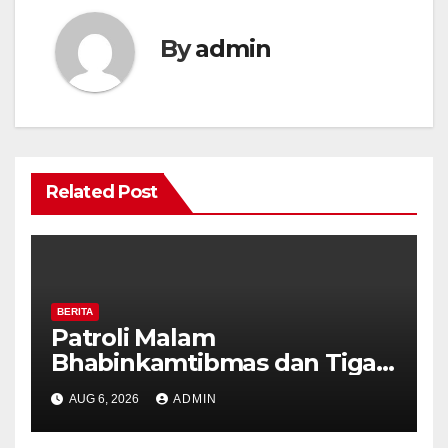
By
admin
Related Post
BERITA
Patroli Malam
Bhabinkamtibmas dan Tiga
Pilar Kelurahan Ungaran
AUG 6, 2026
ADMIN
Perkuat Kamtibmas, Warga
Diajak Aktifkan Ronda