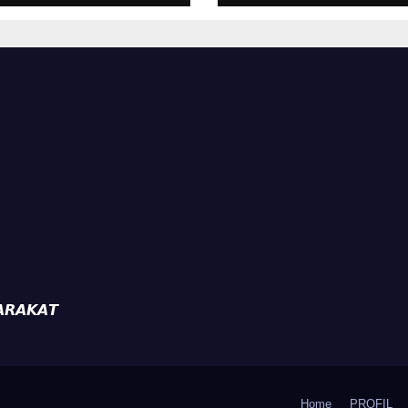
kuat
Desa Timpik Had
tibmas, Warga
Peringatan HUT
ak Aktifkan
81 Kemerdekaan
da
𝙍𝘼𝙆𝘼𝙏
Home
PROFIL