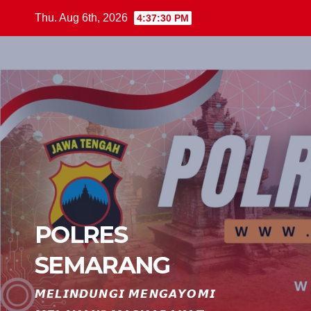
Skip
Thu. Aug 6th, 2026
4:37:31 PM
to
content
POLRES
SEMARANG
𝙈𝙀𝙇𝙄𝙉𝘿𝙐𝙉𝙂𝙄 𝙈𝙀𝙉𝙂𝘼𝙔𝙊𝙈𝙄