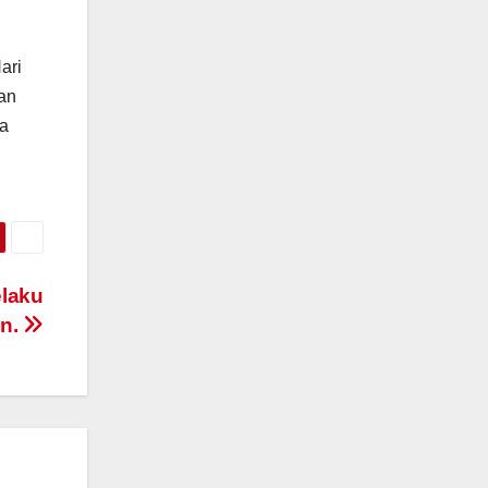
ari
Dan
ma
laku
an.