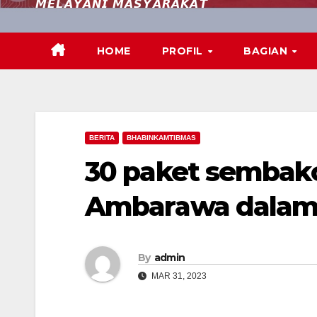
𝙈𝙀𝙇𝘼𝙔𝘼𝙉𝙄 𝙈𝘼𝙎𝙔𝘼𝙍𝘼𝙆𝘼𝙏
HOME
PROFIL
BAGIAN
BERITA
BHABINKAMTIBMAS
30 paket sembako
Ambarawa dalam
By
admin
MAR 31, 2023