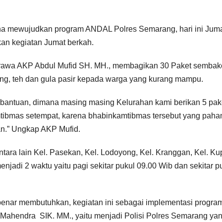
a mewujudkan program ANDAL Polres Semarang, hari ini Juma
an kegiatan Jumat berkah.
arawa AKP Abdul Mufid SH. MH., membagikan 30 Paket sembak
pung, teh dan gula pasir kepada warga yang kurang mampu.
n bantuan, dimana masing masing Kelurahan kami berikan 5 pak
tibmas setempat, karena bhabinkamtibmas tersebut yang pah
n.” Ungkap AKP Mufid.
ntara lain Kel. Pasekan, Kel. Lodoyong, Kel. Kranggan, Kel. Ku
enjadi 2 waktu yaitu pagi sekitar pukul 09.00 Wib dan sekitar p
benar membutuhkan, kegiatan ini sebagai implementasi progra
hendra SIK. MM., yaitu menjadi Polisi Polres Semarang ya