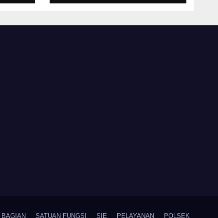
iri
Pabelan
 ke-
 RI
BAGIAN
SATUAN FUNGSI
SIE
PELAYANAN
POLSEK