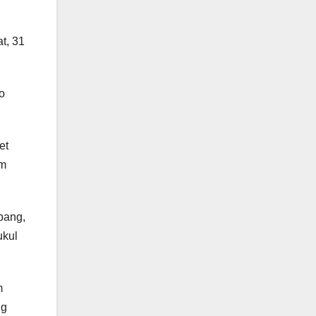
t, 31
o
et
am
pang,
ukul
m
ng