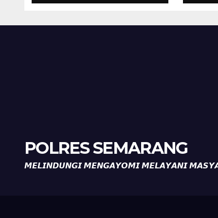
Perkuat
Per
Kamtibmas, Warga
Kam
Diajak Aktifkan
Diaj
Ronda
Ron
POLRES SEMARANG
𝙈𝙀𝙇𝙄𝙉𝘿𝙐𝙉𝙂𝙄 𝙈𝙀𝙉𝙂𝘼𝙔𝙊𝙈𝙄 𝙈𝙀𝙇𝘼𝙔𝘼𝙉𝙄 𝙈𝘼𝙎𝙔