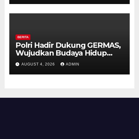
HUT ke-81 Kemerdekaan RI
BERITA
Polri Hadir Dukung GERMAS,
Wujudkan Budaya Hidup
Sehat di Kecamatan Pabelan
AUGUST 4, 2026
ADMIN