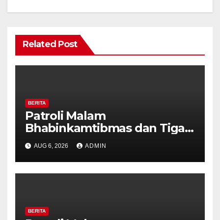
Related Post
BERITA
Patroli Malam
Bhabinkamtibmas dan Tiga
Pilar Kelurahan Ungaran
AUG 6, 2026
ADMIN
Perkuat Kamtibmas, Warga
Diajak Aktifkan Ronda
BERITA