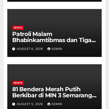
Diajak Aktifkan Ronda
BERITA
Patroli Malam
Bhabinkamtibmas dan Tiga
Pilar Kelurahan Ungaran
AUGUST 6, 2026
ADMIN
Perkuat Kamtibmas, Warga
Diajak Aktifkan Ronda
BERITA
81 Bendera Merah Putih
Berkibar di MIN 3 Semarang,
Bhabinkamtibmas Desa
AUGUST 5, 2026
ADMIN
Timpik Hadiri Peringatan