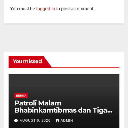
You must be
logged in
to post a comment.
You missed
BERITA
Patroli Malam
Bhabinkamtibmas dan Tiga
Pilar Kelurahan Ungaran
AUGUST 6, 2026
ADMIN
Perkuat Kamtibmas, Warga