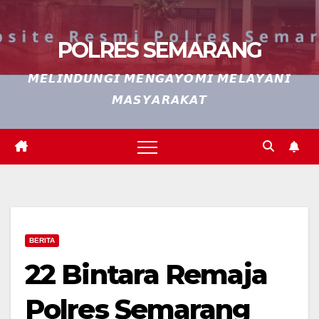
POLRES SEMARANG
𝙈𝙀𝙇𝙄𝙉𝘿𝙐𝙉𝙂𝙄 𝙈𝙀𝙉𝙂𝘼𝙔𝙊𝙈𝙄 𝙈𝙀𝙇𝘼𝙔𝘼𝙉𝙄
𝙈𝘼𝙎𝙔𝘼𝙍𝘼𝙆𝘼𝙏
BERITA
22 Bintara Remaja
Polres Semarang