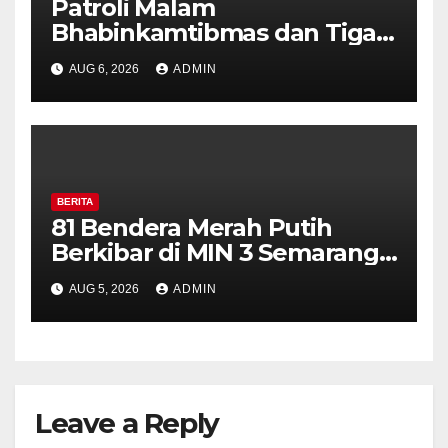
Patroli Malam
Bhabinkamtibmas dan Tiga
Pilar Kelurahan Ungaran
AUG 6, 2026
ADMIN
Perkuat Kamtibmas, Warga
Diajak Aktifkan Ronda
BERITA
81 Bendera Merah Putih
Berkibar di MIN 3 Semarang,
Bhabinkamtibmas Desa
AUG 5, 2026
ADMIN
Timpik Hadiri Peringatan
HUT ke-81 Kemerdekaan RI
Leave a Reply